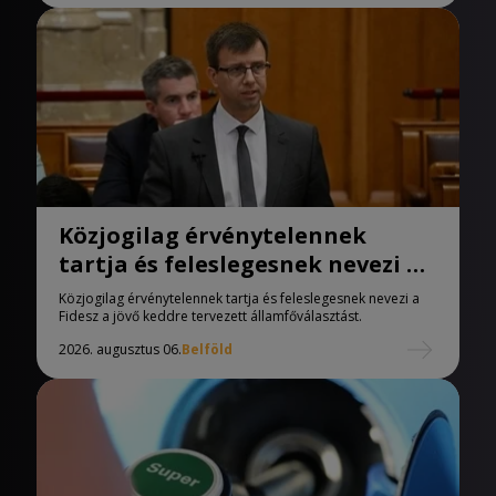
Közjogilag érvénytelennek
tartja és feleslegesnek nevezi a
Fidesz az államfőválasztást
Közjogilag érvénytelennek tartja és feleslegesnek nevezi a
Fidesz a jövő keddre tervezett államfőválasztást.
2026. augusztus 06.
Belföld