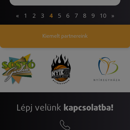
«
1
2
3
4
5
6
7
8
9
10
»
Kiemelt partnereink
Lépj velünk
kapcsolatba!