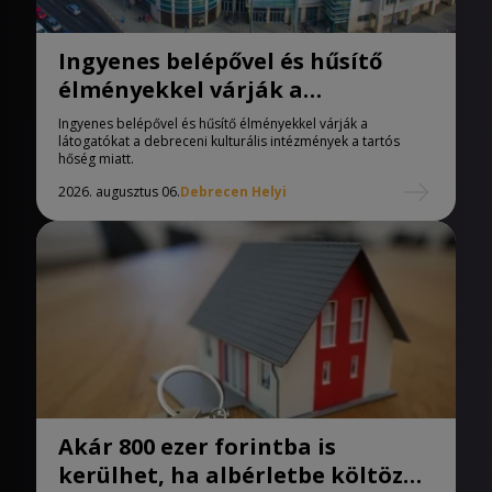
Ingyenes belépővel és hűsítő
élményekkel várják a
látogatókat a debreceni
Ingyenes belépővel és hűsítő élményekkel várják a
kulturális intézmények
látogatókat a debreceni kulturális intézmények a tartós
hőség miatt.
2026. augusztus 06.
Debrecen Helyi
Akár 800 ezer forintba is
kerülhet, ha albérletbe költözne