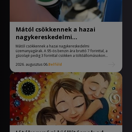
Mától csökkennek a hazai
nagykereskedelmi
üzemanyagárak
Mától csökkennek a hazai nagykereskedelmi
üzemanyagárak. A 95-ös benzin ára bruttó 7 forinttal, a
gázolajé pedig 3 forinttal csökken a töltőállomásokon...
2026. augusztus 06.
Belföld