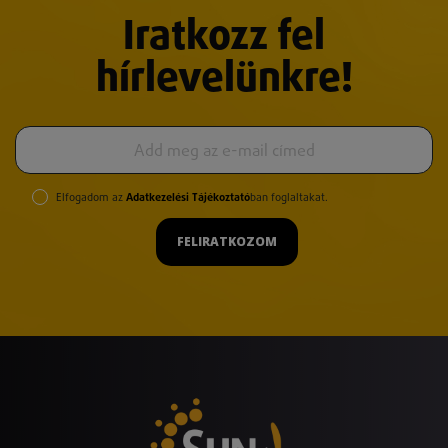
Iratkozz fel
hírlevelünkre!
Elfogadom az
Adatkezelési Tájékoztató
ban foglaltakat.
FELIRATKOZOM