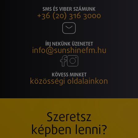
SMS ÉS VIBER SZÁMUNK
+36 (20) 316 3000
ÍRJ NEKÜNK ÜZENETET
info@sunshinefm.hu
KÖVESS MINKET
közösségi oldalainkon
Szeretsz
képben lenni?