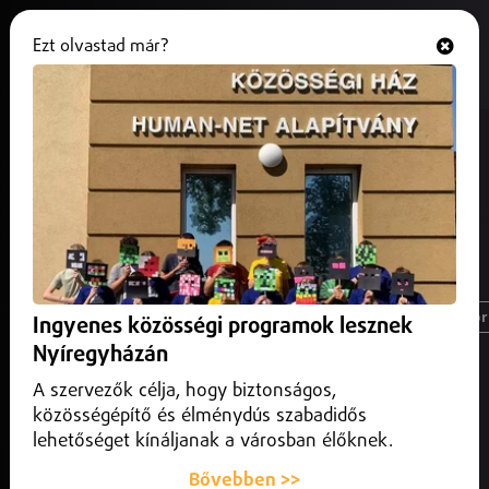
Ezt olvastad már?
Hallgasd és nézd
ONLINE
Térség és a nagyvilág
legfrissebb
hírei
Magyarország
Nyíregyháza
Üzlet
Spor
Ingyenes közösségi programok lesznek
Nyíregyházán
A szervezők célja, hogy biztonságos,
közösségépítő és élménydús szabadidős
lehetőséget kínáljanak a városban élőknek.
Bővebben >>