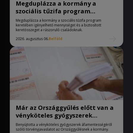
Megduplázza a kormány a
szociális tűzifa program
keretében igényelhető
Megduplázza a kormány a szociális tűzifa program
mennyiséget
keretében igényelhető mennyiséget és a biztosított
keretösszeget a rászoruló családoknak.
2026. augusztus 06.
Belföld
Már az Országgyűlés előtt van a
vényköteles gyógyszerek
áfamentességéről szóló
Benyújtotta a vényköteles gyógyszerek áfamentességéről
törvényjavaslat
szóló törvényjavaslatot az Országgyűlésnek a kormány.