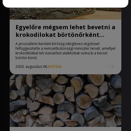
Egyelőre mégsem lehet bevetni a
krokodilokat börtönőrként
Izraelben
A jeruzsálemi kerületi bíróság ideiglenes végzéssel
felfüggesztette a nemzetbiztonsági miniszter tervét, amellyel
krokodilokkal teli vizesárkot alakítottak volna ki a Keciot
börtön körül.
2026. augusztus 06.
Külföld