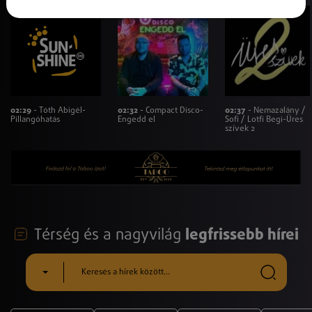
02:29
- Tóth Abigél-
02:32
- Compact Disco-
02:37
- Nemazalány /
Pillangóhatás
Engedd el
Sofi / Lotfi Begi-Üres
szívek 2
Térség és a nagyvilág
legfrissebb hírei