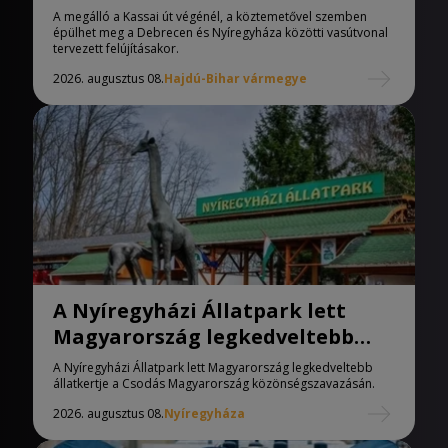
A megálló a Kassai út végénél, a köztemetővel szemben
épülhet meg a Debrecen és Nyíregyháza közötti vasútvonal
tervezett felújításakor.
2026. augusztus 08.
Hajdú-Bihar vármegye
A Nyíregyházi Állatpark lett
Magyarország legkedveltebb
állatkertje
A Nyíregyházi Állatpark lett Magyarország legkedveltebb
állatkertje a Csodás Magyarország közönségszavazásán.
2026. augusztus 08.
Nyíregyháza