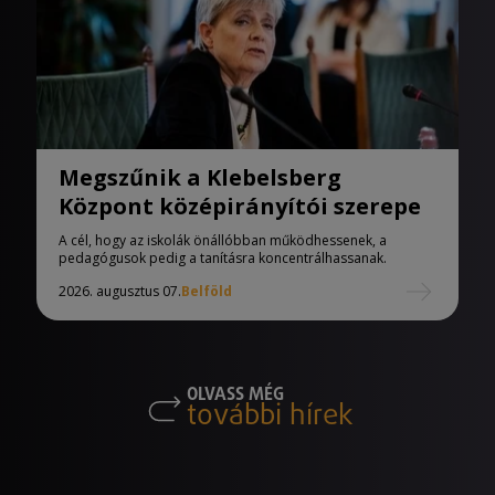
Megszűnik a Klebelsberg
Központ középirányítói szerepe
A cél, hogy az iskolák önállóbban működhessenek, a
pedagógusok pedig a tanításra koncentrálhassanak.
2026. augusztus 07.
Belföld
OLVASS MÉG
további hírek