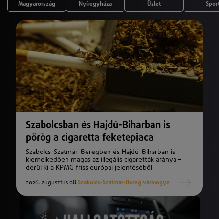
Magyarország
Nyíregyháza
Üzlet
Spor
Szabolcsban és Hajdú-Biharban is
pörög a cigaretta feketepiaca
Szabolcs-Szatmár-Beregben és Hajdú-Biharban is
kiemelkedően magas az illegális cigaretták aránya –
derül ki a KPMG friss európai jelentéséből.
2026. augusztus 08.
Szabolcs-Szatmár-Bereg vármegye