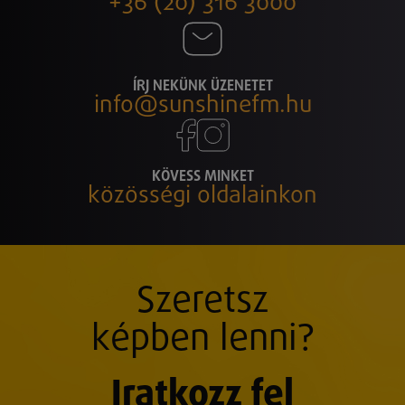
+36 (20) 316 3000
ÍRJ NEKÜNK ÜZENETET
info@sunshinefm.hu
KÖVESS MINKET
közösségi oldalainkon
Szeretsz
képben lenni?
Iratkozz fel