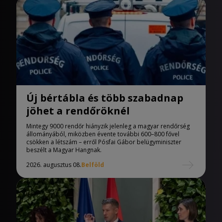
Új bértábla és több szabadnap
jöhet a rendőröknél
Mintegy 9000 rendőr hiányzik jelenleg a magyar rendőrség
állományából, miközben évente további 600–800 fővel
csökken a létszám – erről Pósfai Gábor belügyminiszter
beszélt a Magyar Hangnak.
2026. augusztus 08.
Belföld