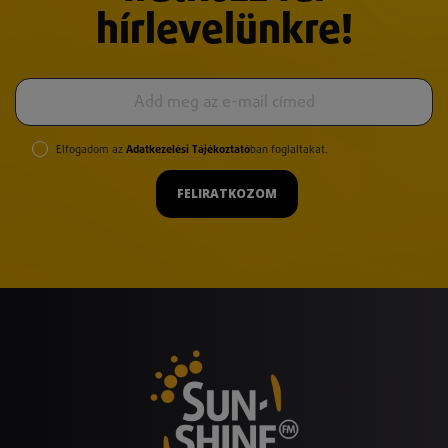
hírlevelünkre!
Elfogadom az
Adatkezelési Tájékoztató
ban foglaltakat.
FELIRATKOZOM