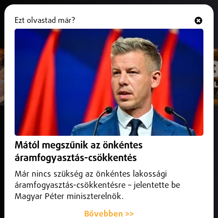
Ezt olvastad már?
Hallgasd és nézd
ONLINE
MOST ADÁSBAN
Keltető BestON (Olasz Gábor, Dankó László,
Balogh Béla)
Lengyel Johanna - Egyenes az út
Mától megszűnik az önkéntes
áramfogyasztás-csökkentés
SunCafé
Már nincs szükség az önkéntes lakossági
KÖVETKEZNEK
Sun Night ()
áramfogyasztás-csökkentésre – jelentette be
03:09
- Halott Pénz-Nincsen véletlen
Magyar Péter miniszterelnök.
ŐKET HALLOTTAD
Bővebben >>