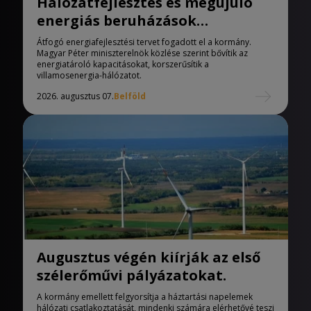
Hálózatfejlesztés és megújuló
energiás beruházások
indulhatnak
Átfogó energiafejlesztési tervet fogadott el a kormány.
Magyar Péter miniszterelnök közlése szerint bővítik az
energiatároló kapacitásokat, korszerűsítik a
villamosenergia-hálózatot.
2026. augusztus 07.
Belföld
Augusztus végén kiírják az első
szélerőművi pályázatokat.
A kormány emellett felgyorsítja a háztartási napelemek
hálózati csatlakoztatását, mindenki számára elérhetővé teszi