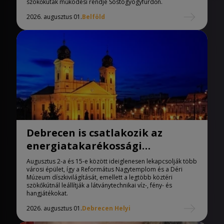
szökőkutak működési rendje Sóstógyógyfürdőn.
2026. augusztus 01.
Belföld
Debrecen is csatlakozik az
energiatakarékossági
intézkedésekhez
Augusztus 2-a és 15-e között ideiglenesen lekapcsolják több
városi épület, így a Református Nagytemplom és a Déri
Múzeum díszkivilágítását, emellett a legtöbb köztéri
szökőkútnál leállítják a látványtechnikai víz-, fény- és
hangjátékokat.
2026. augusztus 01.
Debrecen Helyi