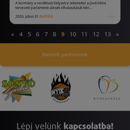
díszkivilágítását
A kormány a rendkívüli helyzetre tekintettel a jövő hétre
tervezett parlamenti ülések elhalasztását kéri...
2026. július 31.
Belföld
«
4
5
6
7
8
9
10
11
12
13
»
Kiemelt partnereink
Lépj velünk
kapcsolatba!