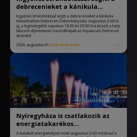
debrecenieket a kánikula
elviselésében az önkormányzat
Ingyenes strandolással segíti a debrecenieket a kánikula
elviselésében Debrecen Önkormányzata. Augusztus 3-tól 6-
ig, a legmelegebb napokon 18:00 és 20:00 óra között a helyi
lakosok díjmentesen használhatják az Aquaticum Debrecen
strandot
2026. augusztus 01.
Debrecen Helyi
Nyíregyháza is csatlakozik az
energiatakarékos
intézkedésekhez
A kialakult energiahelyzet miatt augusztus 3-tól módosul a