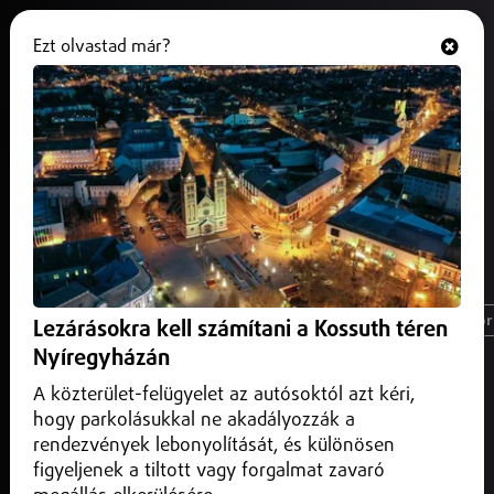
Ezt olvastad már?
Hallgasd és nézd
ONLINE
Térség és a nagyvilág
legfrissebb
hírei
Magyarország
Nyíregyháza
Üzlet
Spor
Lezárásokra kell számítani a Kossuth téren
Nyíregyházán
A közterület-felügyelet az autósoktól azt kéri,
hogy parkolásukkal ne akadályozzák a
rendezvények lebonyolítását, és különösen
figyeljenek a tiltott vagy forgalmat zavaró