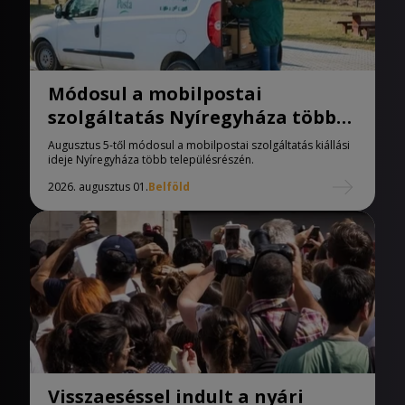
Módosul a mobilpostai
szolgáltatás Nyíregyháza több
településrészén
Augusztus 5-től módosul a mobilpostai szolgáltatás kiállási
ideje Nyíregyháza több településrészén.
2026. augusztus 01.
Belföld
Visszaeséssel indult a nyári