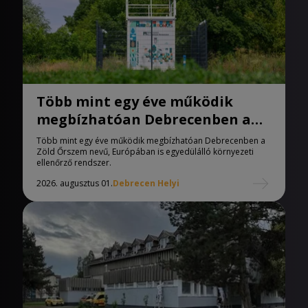
Több mint egy éve működik
megbízhatóan Debrecenben a
Zöld Őrszem
Több mint egy éve működik megbízhatóan Debrecenben a
Zöld Őrszem nevű, Európában is egyedülálló környezeti
ellenőrző rendszer.
2026. augusztus 01.
Debrecen Helyi