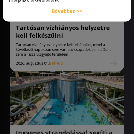
megállás elkerülésére.
Bővebben >>
Tartósan vízhiányos helyzetre
kell felkészülni
Tartósan vízhiányos helyzetre kell felkészülni, mivel a
következő napokban sem várható csapadék sem a Duna,
sem a Tisza vízgyűjtő területein
2026. augusztus 01.
Belföld
Ingyenes strandolással segíti a