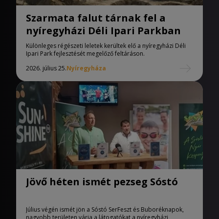
Szarmata falut tárnak fel a
nyíregyházi Déli Ipari Parkban
Különleges régészeti leletek kerültek elő a nyíregyházi Déli
Ipari Park fejlesztését megelőző feltáráson.
2026. július 25.
Nyíregyháza
Jövő héten ismét pezseg Sóstó
Július végén ismét jön a Sóstó SerFeszt és Buboréknapok,
nagyobb területen várja a látogatókat a nyíregyházi