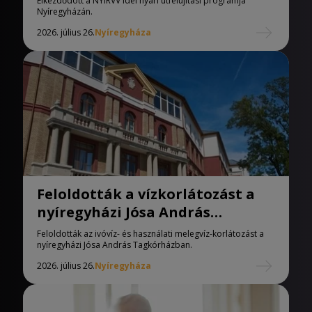
Elkezdődött a NYÍRVV idei nyári útfelújítási programja
Nyíregyházán.
2026. július 26.
Nyíregyháza
Feloldották a vízkorlátozást a
nyíregyházi Jósa András
Tagkórházban
Feloldották az ivóvíz- és használati melegvíz-korlátozást a
nyíregyházi Jósa András Tagkórházban.
2026. július 26.
Nyíregyháza