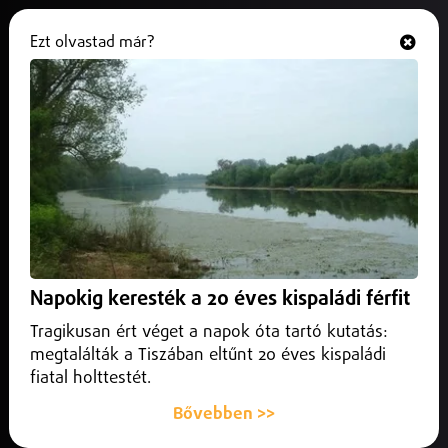
Ezt olvastad már?
Hallgasd és nézd
ONLINE
Nyíregyháza
Napokig keresték a 20 éves kispaládi férfit
Tragikusan ért véget a napok óta tartó kutatás:
megtalálták a Tiszában eltűnt 20 éves kispaládi
fiatal holttestét.
Bővebben >>