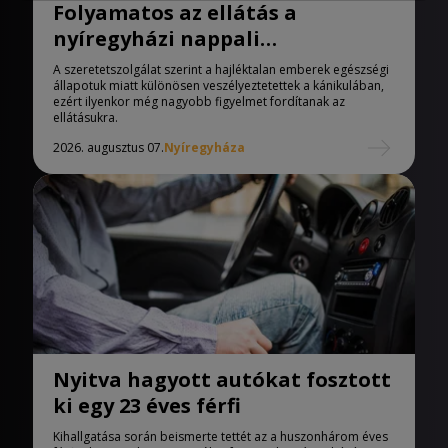
Folyamatos az ellátás a
nyíregyházi nappali
melegedőben
A szeretetszolgálat szerint a hajléktalan emberek egészségi
állapotuk miatt különösen veszélyeztetettek a kánikulában,
ezért ilyenkor még nagyobb figyelmet fordítanak az
ellátásukra.
2026. augusztus 07.
Nyíregyháza
Nyitva hagyott autókat fosztott
ki egy 23 éves férfi
Kihallgatása során beismerte tettét az a huszonhárom éves