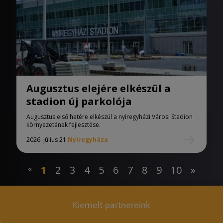
Augusztus elejére elkészül a
stadion új parkolója
Augusztus első hetére elkészül a nyíregyházi Városi Stadion
környezetének fejlesztése.
2026. július 21.
Nyíregyháza
«
1
2
3
4
5
6
7
8
9
10
»
Kiemelt partnereink