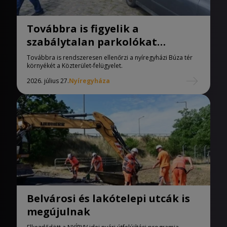
Továbbra is figyelik a
szabálytalan parkolókat
Nyíregyházán
Továbbra is rendszeresen ellenőrzi a nyíregyházi Búza tér
környékét a Közterület-felügyelet.
2026. július 27.
Nyíregyháza
Belvárosi és lakótelepi utcák is
megújulnak