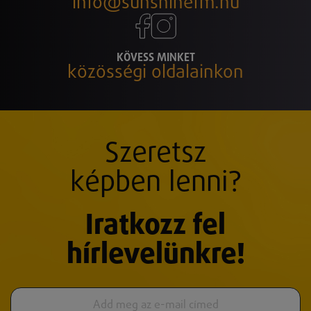
info@sunshinefm.hu
KÖVESS MINKET
közösségi oldalainkon
Szeretsz
képben lenni?
Iratkozz fel
hírlevelünkre!