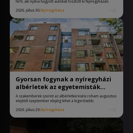
férfi, aki nyitva hagyott autókat fosztott ki Nyíregyházán.
2026. július 30.
Nyíregyháza
Gyorsan fogynak a nyíregyházi
albérletek az egyetemisták
miatt
A szakemberek szerint az albérletkeresési roham augusztus
elejétől szeptember elejéig lehet a legerősebb.
2026. július 29.
Nyíregyháza