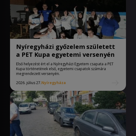
Nyíregyházi győzelem született
a PET Kupa egyetemi versenyén
Első helyezést ért el a Nyíregyházi Egyetem csapata a PET
Kupa történetének első, egyetemi csapatok számára
megrendezett versenyén.
2026. július 27.
Nyíregyháza