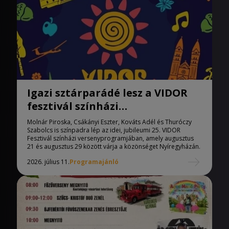
Igazi sztárparádé lesz a VIDOR
fesztivál színházi
versenyprogramja
Molnár Piroska, Csákányi Eszter, Kováts Adél és Thuróczy
Szabolcs is színpadra lép az idei, jubileumi 25. VIDOR
Fesztivál színházi versenyprogramjában, amely augusztus
21 és augusztus 29 között várja a közönséget Nyíregyházán.
2026. július 11.
Programajánló