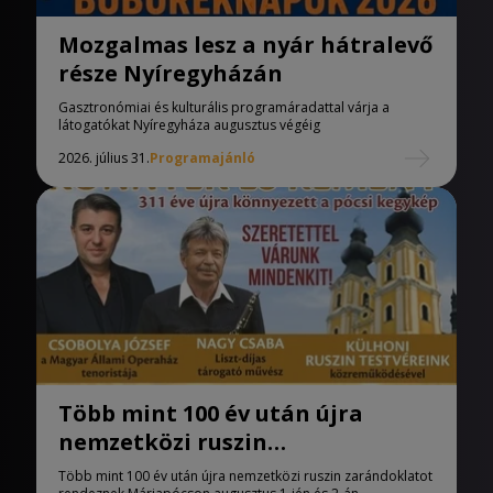
Mozgalmas lesz a nyár hátralevő
része Nyíregyházán
Gasztronómiai és kulturális programáradattal várja a
látogatókat Nyíregyháza augusztus végéig
2026. július 31.
Programajánló
Több mint 100 év után újra
nemzetközi ruszin
zarándoklatot rendeznek
Több mint 100 év után újra nemzetközi ruszin zarándoklatot