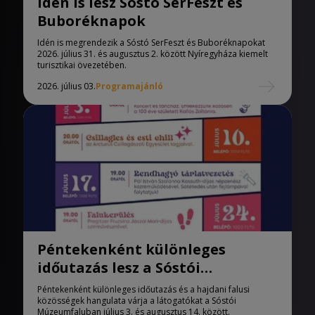
Idén is lesz Sóstó SerFeszt és
Buboréknapok
Idén is megrendezik a Sóstó SerFeszt és Buboréknapokat
2026. július 31. és augusztus 2. között Nyíregyháza kiemelt
turisztikai övezetében.
2026. július 03.
Programajánló
Péntekenként különleges
időutazás lesz a Sóstói
Múzeumfaluban
Péntekenként különleges időutazás és a hajdani falusi
közösségek hangulata várja a látogatókat a Sóstói
Múzeumfaluban július 3. és augusztus 14. között.