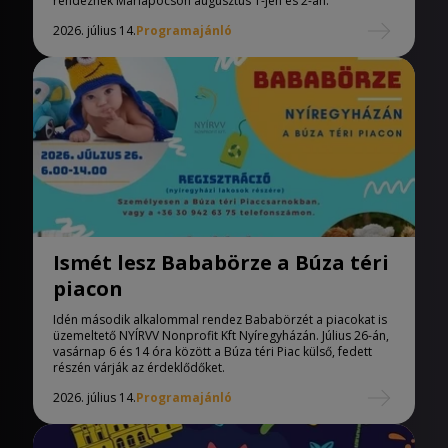
Máriapócson
rendeznek Máriapócson augusztus 1-jén és 2-án.
2026. július 14.
Programajánló
Ismét lesz Bababörze a Búza téri
piacon
Idén második alkalommal rendez Bababörzét a piacokat is
üzemeltető NYÍRVV Nonprofit Kft Nyíregyházán. Július 26-án,
vasárnap 6 és 14 óra között a Búza téri Piac külső, fedett
részén várják az érdeklődőket.
2026. július 14.
Programajánló