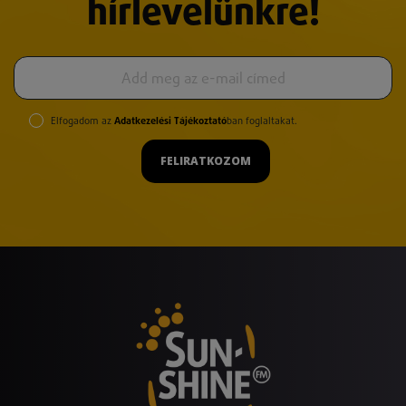
hírlevelünkre!
Elfogadom az
Adatkezelési Tájékoztató
ban foglaltakat.
FELIRATKOZOM