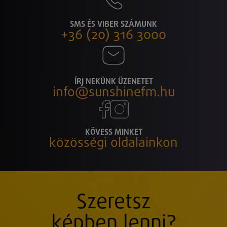
SMS ÉS VIBER SZÁMUNK
+36 (20) 316 3000
ÍRJ NEKÜNK ÜZENETET
info@sunshinefm.hu
KÖVESS MINKET
közösségi oldalainkon
Szeretsz
képben lenni?