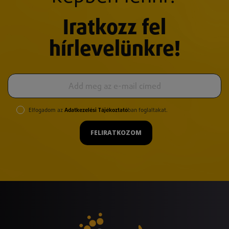
Iratkozz fel
hírlevelünkre!
Elfogadom az
Adatkezelési Tájékoztató
ban foglaltakat.
FELIRATKOZOM