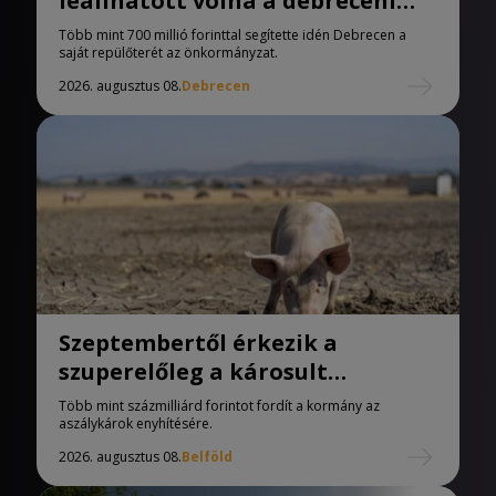
leállhatott volna a debreceni
repülőtér
Több mint 700 millió forinttal segítette idén Debrecen a
saját repülőterét az önkormányzat.
2026. augusztus 08.
Debrecen
Szeptembertől érkezik a
szuperelőleg a károsult
termelőknek
Több mint százmilliárd forintot fordít a kormány az
aszálykárok enyhítésére.
2026. augusztus 08.
Belföld