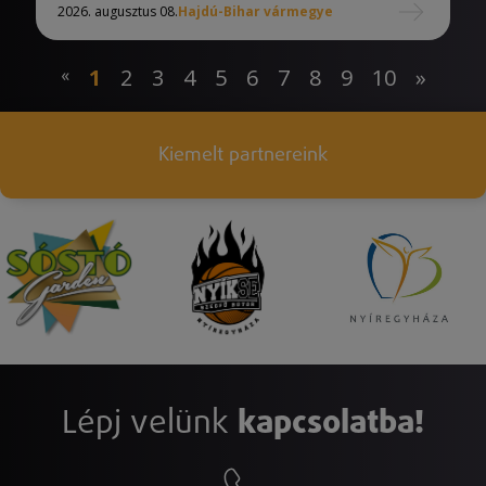
2026. augusztus 08.
Hajdú-Bihar vármegye
«
1
2
3
4
5
6
7
8
9
10
»
Kiemelt partnereink
Lépj velünk
kapcsolatba!