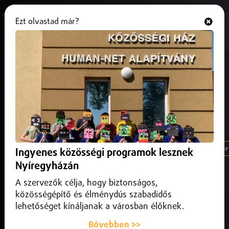
Ezt olvastad már?
Hallgasd és nézd
ONLINE
Térség és a nagyvilág
legfrissebb
hírei
Magyarország
Nyíregyháza
Üzlet
Spor
Ingyenes közösségi programok lesznek
Nyíregyházán
A szervezők célja, hogy biztonságos,
közösségépítő és élménydús szabadidős
lehetőséget kínáljanak a városban élőknek.
Bővebben >>