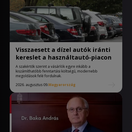
Visszaesett a dízel autók iránti
kereslet a használtautó-piacon
A szakértők szerint a vásárlók egyre inkább a
kiszámíthatóbb fenntartási költségű, modernebb
megoldások felé fordulnak.
2026. augusztus 09.
Magyarország