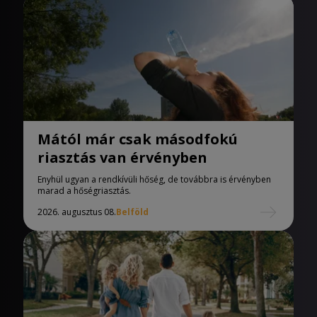
Mától már csak másodfokú
riasztás van érvényben
Enyhül ugyan a rendkívüli hőség, de továbbra is érvényben
marad a hőségriasztás.
2026. augusztus 08.
Belföld