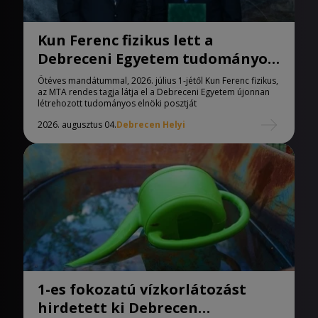
Kun Ferenc fizikus lett a
Debreceni Egyetem tudományos
elnöke
Ötéves mandátummal, 2026. július 1-jétől Kun Ferenc fizikus,
az MTA rendes tagja látja el a Debreceni Egyetem újonnan
létrehozott tudományos elnöki posztját
2026. augusztus 04.
Debrecen Helyi
1-es fokozatú vízkorlátozást
hirdetett ki Debrecen