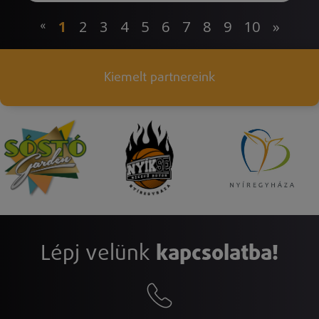
«
1
2
3
4
5
6
7
8
9
10
»
Kiemelt partnereink
Lépj velünk
kapcsolatba!