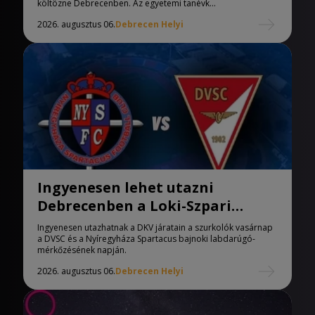
költözne Debrecenben. Az egyetemi tanévk...
2026. augusztus 06.
Debrecen Helyi
Ingyenesen lehet utazni
Debrecenben a Loki-Szpari
meccsre
Ingyenesen utazhatnak a DKV járatain a szurkolók vasárnap
a DVSC és a Nyíregyháza Spartacus bajnoki labdarúgó-
mérkőzésének napján.
2026. augusztus 06.
Debrecen Helyi