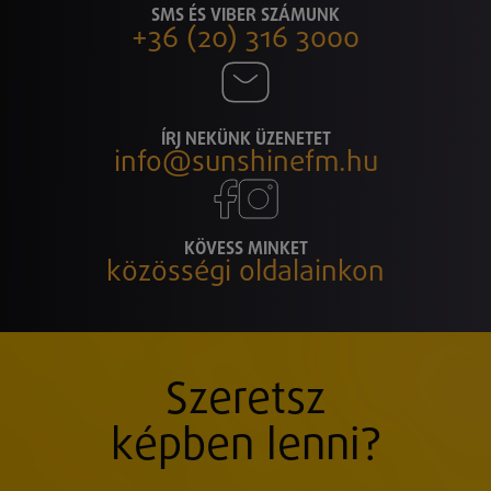
SMS ÉS VIBER SZÁMUNK
+36 (20) 316 3000
ÍRJ NEKÜNK ÜZENETET
info@sunshinefm.hu
KÖVESS MINKET
közösségi oldalainkon
Szeretsz
képben lenni?