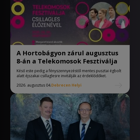
A Hortobágyon zárul augusztus
8-án a Telekomosok Fesztiválja
Késő este pedig a fényszennyezéstől mentes pusztai égbolt
alatt éjszakai csillaglesre invitálják az érdeklődőket.
2026. augusztus 04.
Debrecen Helyi