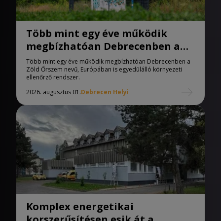
Több mint egy éve működik
megbízhatóan Debrecenben a
Zöld Őrszem
Több mint egy éve működik megbízhatóan Debrecenben a
Zöld Őrszem nevű, Európában is egyedülálló környezeti
ellenőrző rendszer.
2026. augusztus 01.
Debrecen Helyi
Komplex energetikai
korszerűsítésen esik át a