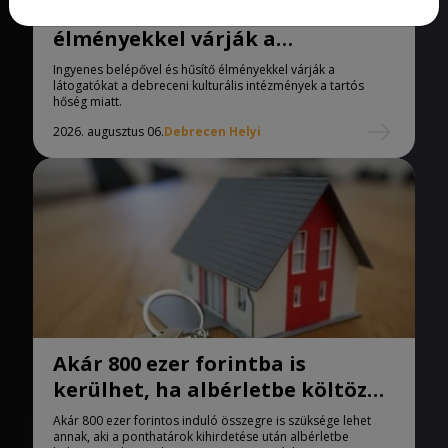
Ingyenes belépővel és hűsítő
élményekkel várják a
látogatókat a debreceni
Ingyenes belépővel és hűsítő élményekkel várják a
kulturális intézmények
látogatókat a debreceni kulturális intézmények a tartós
hőség miatt.
2026. augusztus 06.
Debrecen Helyi
Akár 800 ezer forintba is
kerülhet, ha albérletbe költözne
Debrecenben
Akár 800 ezer forintos induló összegre is szüksége lehet
annak, aki a ponthatárok kihirdetése után albérletbe