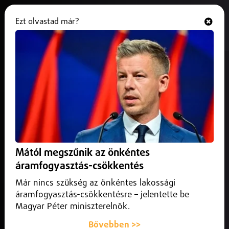
Ezt olvastad már?
Hallgasd és nézd
ONLINE
Debrecen Helyi
Mától megszűnik az önkéntes
áramfogyasztás-csökkentés
Már nincs szükség az önkéntes lakossági
áramfogyasztás-csökkentésre – jelentette be
Magyar Péter miniszterelnök.
Bővebben >>