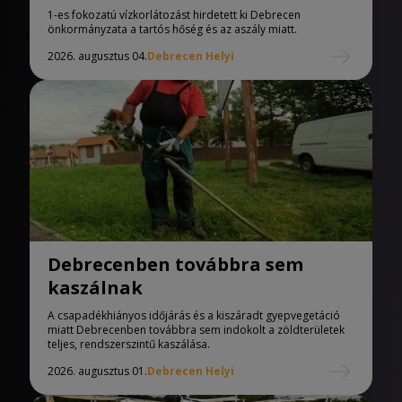
önkormányzata
1-es fokozatú vízkorlátozást hirdetett ki Debrecen
önkormányzata a tartós hőség és az aszály miatt.
2026. augusztus 04.
Debrecen Helyi
Debrecenben továbbra sem
kaszálnak
A csapadékhiányos időjárás és a kiszáradt gyepvegetáció
miatt Debrecenben továbbra sem indokolt a zöldterületek
teljes, rendszerszintű kaszálása.
2026. augusztus 01.
Debrecen Helyi