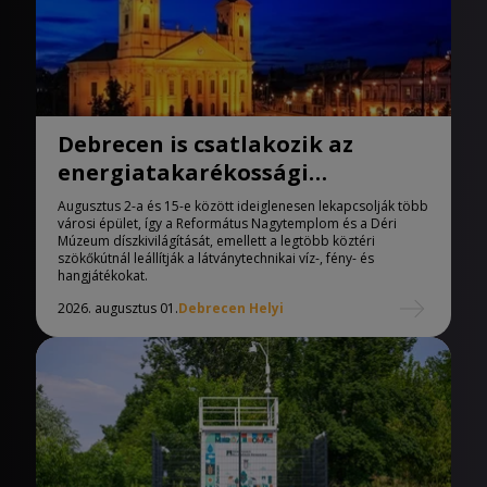
Debrecen is csatlakozik az
energiatakarékossági
intézkedésekhez
Augusztus 2-a és 15-e között ideiglenesen lekapcsolják több
városi épület, így a Református Nagytemplom és a Déri
Múzeum díszkivilágítását, emellett a legtöbb köztéri
szökőkútnál leállítják a látványtechnikai víz-, fény- és
hangjátékokat.
2026. augusztus 01.
Debrecen Helyi