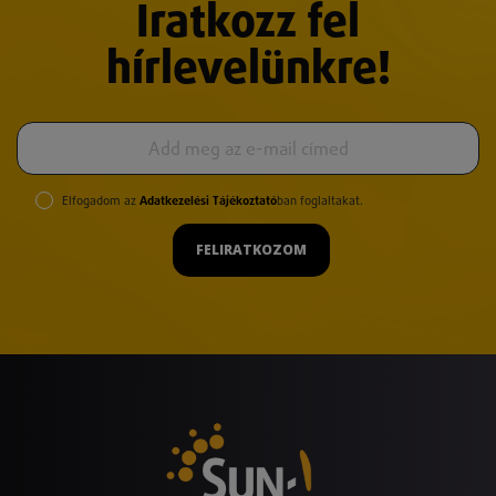
Iratkozz fel
hírlevelünkre!
Elfogadom az
Adatkezelési Tájékoztató
ban foglaltakat.
FELIRATKOZOM