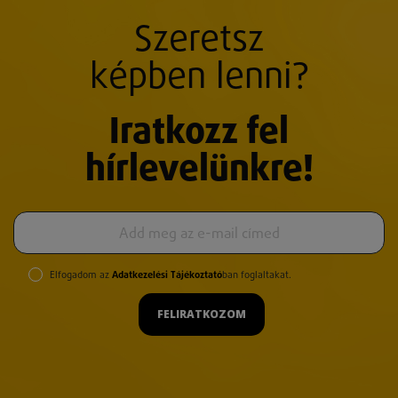
Szeretsz
képben lenni?
Iratkozz fel
hírlevelünkre!
Elfogadom az
Adatkezelési Tájékoztató
ban foglaltakat.
FELIRATKOZOM