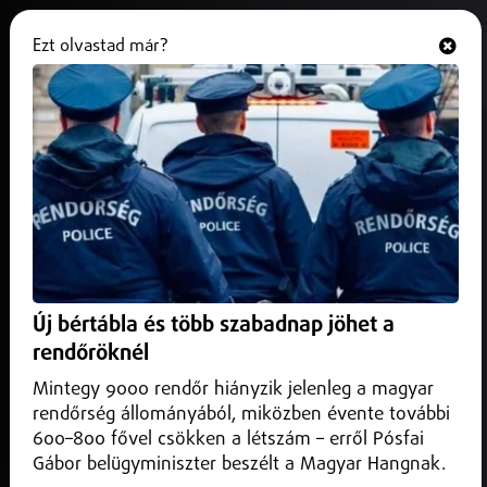
Ezt olvastad már?
Hallgasd és nézd
ONLINE
Programajánló
Új bértábla és több szabadnap jöhet a
rendőröknél
Mintegy 9000 rendőr hiányzik jelenleg a magyar
rendőrség állományából, miközben évente további
600–800 fővel csökken a létszám – erről Pósfai
Gábor belügyminiszter beszélt a Magyar Hangnak.