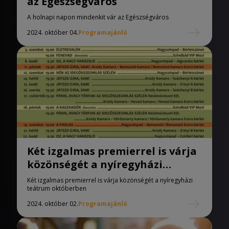
az Egészségváros
A holnapi napon mindenkit vár az Egészségváros
2024. október 04.
Programajánló
Két izgalmas premierrel is várja
közönségét a nyíregyházi
teátrum októberben
Két izgalmas premierrel is várja közönségét a nyíregyházi
teátrum októberben
2024. október 02.
Programajánló