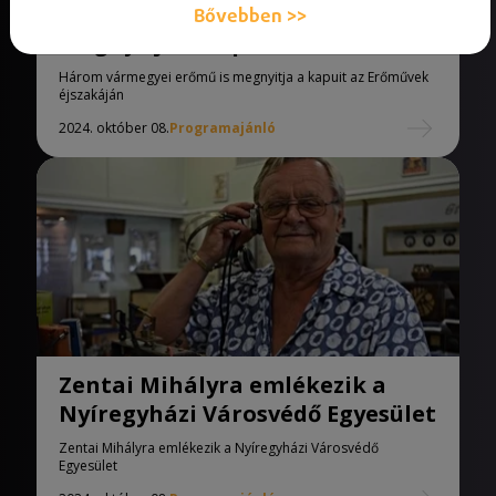
Három vármegyei erőmű is
Bővebben >>
megnyitja a kapuit az Erőművek
éjszakáján
Három vármegyei erőmű is megnyitja a kapuit az Erőművek
éjszakáján
2024. október 08.
Programajánló
Zentai Mihályra emlékezik a
Nyíregyházi Városvédő Egyesület
Zentai Mihályra emlékezik a Nyíregyházi Városvédő
Egyesület