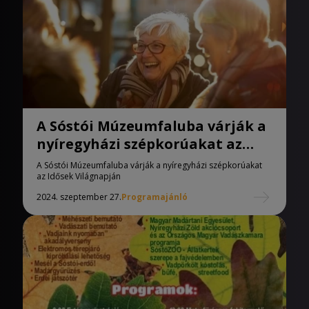
A Sóstói Múzeumfaluba várják a
nyíregyházi szépkorúakat az
Idősek Világnapján
A Sóstói Múzeumfaluba várják a nyíregyházi szépkorúakat
az Idősek Világnapján
2024. szeptember 27.
Programajánló