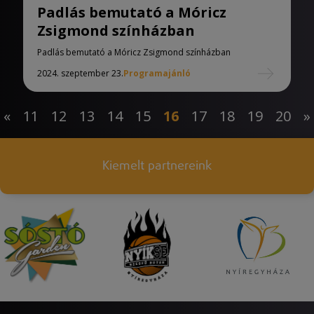
Padlás bemutató a Móricz
Zsigmond színházban
Padlás bemutató a Móricz Zsigmond színházban
2024. szeptember 23.
Programajánló
«
11
12
13
14
15
16
17
18
19
20
»
Kiemelt partnereink