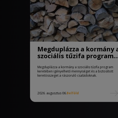
Megduplázza a kormány 
szociális tűzifa program
keretében igényelhető
Megduplázza a kormány a szociális tűzifa program
mennyiséget
keretében igényelhető mennyiséget és a biztosított
keretösszeget a rászoruló családoknak.
2026. augusztus 06.
Belföld