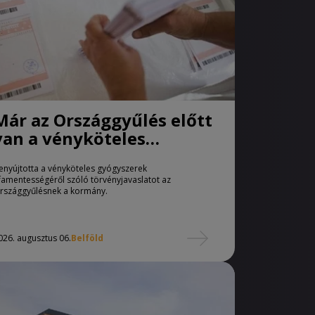
Már az Országgyűlés előtt
van a vényköteles
gyógyszerek
enyújtotta a vényköteles gyógyszerek
áfamentességéről szóló
famentességéről szóló törvényjavaslatot az
törvényjavaslat
rszággyűlésnek a kormány.
026. augusztus 06.
Belföld