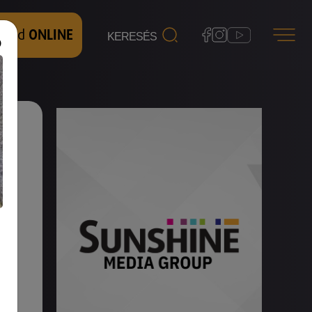
 nézd
ONLINE