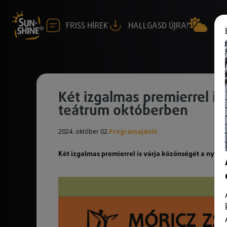
FRISS HÍREK
HALLGASD ÚJRA!
Két izgalmas premierrel is
teátrum októberben
2024. október 02.
Programajánló
Két izgalmas premierrel is várja közönségét a nyír