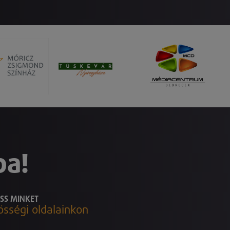
ba!
SS MINKET
össégi oldalainkon