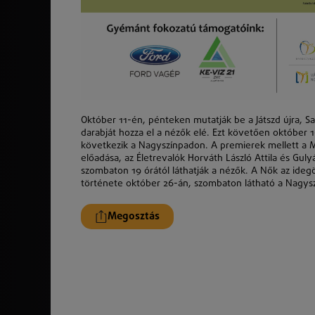
Október 11-én, pénteken mutatják be a Játszd újra,
darabját hozza el a nézők elé. Ezt követően októbe
következik a Nagyszínpadon. A premierek mellett a M
előadása, az Életrevalók Horváth László Attila és Gul
szombaton 19 órától láthatják a nézők. A Nők az ide
története október 26-án, szombaton látható a Nagys
Megosztás