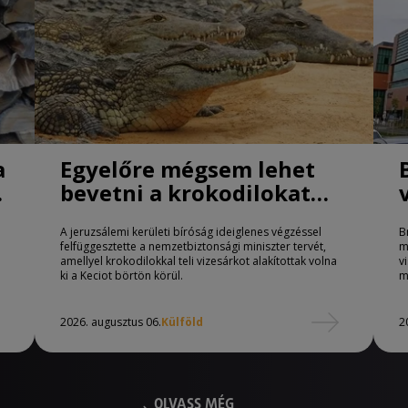
a
Egyelőre mégsem lehet
bevetni a krokodilokat
börtönőrként Izraelben
A jeruzsálemi kerületi bíróság ideiglenes végzéssel
B
felfüggesztette a nemzetbiztonsági miniszter tervét,
m
amellyel krokodilokkal teli vizesárkot alakítottak volna
v
ki a Keciot börtön körül.
m
2026. augusztus 06.
Külföld
2
OLVASS MÉG