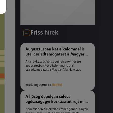
Friss hírek
Augusztusban két alkalommal is
utal családtámogatást a Magyar
Államkincstár
A tanévkezdés költségeinek enyhítésére
augusztusban két alkalommal is utal
családtámogatást a Magyar Államkincstár.
2026. augusztus 06.
Belföld
A hőség éppolyan súlyos
egészségügyi kockázatot rejt mint
a téli fagyok
Nem minden hajléktalan ember gondol a nyári