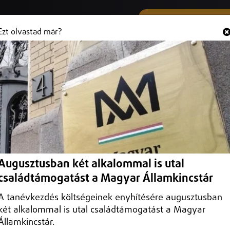
SMS ÉS VIBER SZÁMUNK
Hallgasd és
+36 (20) 316 3000
Ezt olvastad már?
 várja közönségét a nyíregyházi
egyházi teátrum októberben
Augusztusban két alkalommal is utal
családtámogatást a Magyar Államkincstár
A tanévkezdés költségeinek enyhítésére augusztusban
két alkalommal is utal családtámogatást a Magyar
Államkincstár.