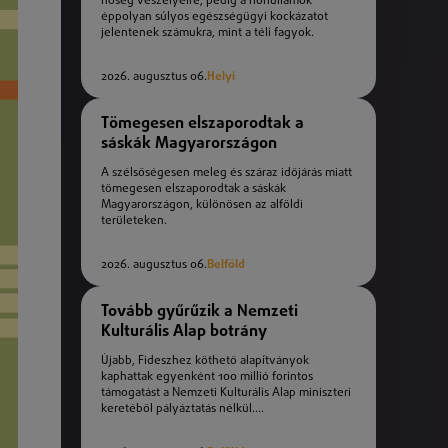
hőség veszélyeire, pedig a hőhullámok
éppolyan súlyos egészségügyi kockázatot
jelentenek számukra, mint a téli fagyok.
2026. augusztus 06.
Helyi
Tömegesen elszaporodtak a
sáskák Magyarországon
A szélsőségesen meleg és száraz időjárás miatt
tömegesen elszaporodtak a sáskák
Magyarországon, különösen az alföldi
területeken.
2026. augusztus 06.
Belföld
Tovább gyűrűzik a Nemzeti
Kulturális Alap botrány
Újabb, Fideszhez köthető alapítványok
kaphattak egyenként 100 millió forintos
támogatást a Nemzeti Kulturális Alap miniszteri
keretéből pályáztatás nélkül....