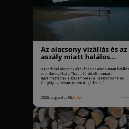
Az alacsony vízállás és az
aszály miatt halálos
csapdává válhat a Tisza
A rendkívül alacsony vízállás és az aszály miatt halálos
csapdává válhat a Tisza a fürdőzők számára –
figyelmeztetnek a szakemberek a Tiszakóródnál és
Gergelyiugornyán történt tragédiák után
2026. augusztus 06.
Helyi