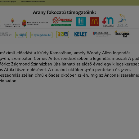
 Sam! című előadást a Krúdy Kamarában, amely Woody Allen legendás
r 19-én, szombaton Gémes Antos rendezésében a legendás musical: A pad
óricz Zsigmond Színházban újra látható az előző évad egyik legsikerese
yás Attila főszereplésével. A darabot október 4-én pénteken és 5-én,
gösszeomlás szélén című előadás október 12-én, míg az Anconai szerelme
zínpadon.