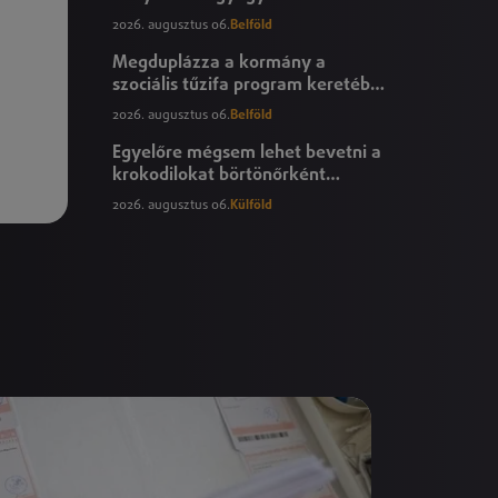
áfamentességéről szóló
2026. augusztus 06.
Belföld
törvényjavaslat
Megduplázza a kormány a
szociális tűzifa program keretében
igényelhető mennyiséget
2026. augusztus 06.
Belföld
Egyelőre mégsem lehet bevetni a
krokodilokat börtönőrként
Izraelben
2026. augusztus 06.
Külföld