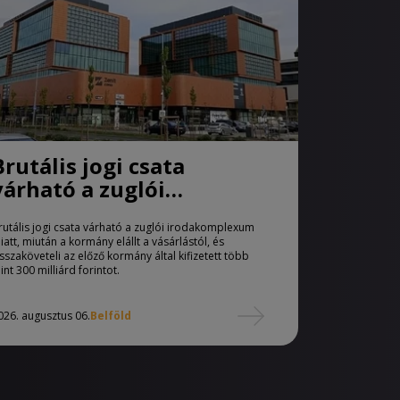
Brutális jogi csata
várható a zuglói
irodakomplexum miatt
rutális jogi csata várható a zuglói irodakomplexum
iatt, miután a kormány elállt a vásárlástól, és
isszaköveteli az előző kormány által kifizetett több
int 300 milliárd forintot.
026. augusztus 06.
Belföld