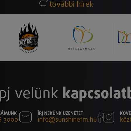
további hírek
pj velünk
kapcsolat
SZÁMUNK
ÍRJ NEKÜNK ÜZENETET
KÖVE
6 3000
info@sunshinefm.hu
köz