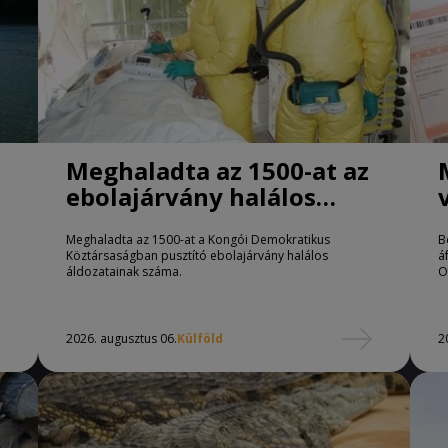
Meghaladta az 1500-at az
ebolajárvány halálos
áldozatainak száma
Meghaladta az 1500-at a Kongói Demokratikus
B
Köztársaságban pusztító ebolajárvány halálos
á
áldozatainak száma.
O
2026. augusztus 06.
Külföld
2