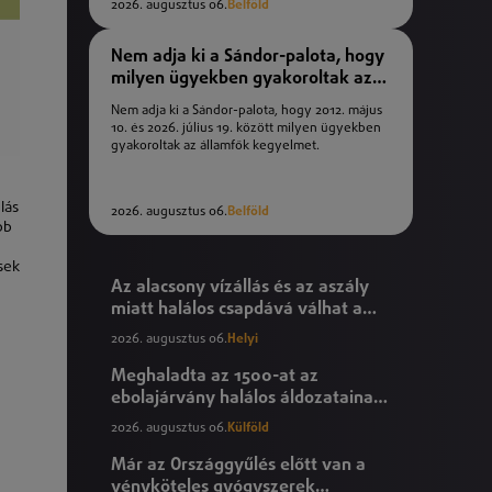
2026. augusztus 06.
Belföld
Nem adja ki a Sándor-palota, hogy
milyen ügyekben gyakoroltak az
államfők kegyelmet
Nem adja ki a Sándor-palota, hogy 2012. május
10. és 2026. július 19. között milyen ügyekben
gyakoroltak az államfők kegyelmet.
lás
2026. augusztus 06.
Belföld
bb
sek
Az alacsony vízállás és az aszály
miatt halálos csapdává válhat a
Tisza
2026. augusztus 06.
Helyi
Meghaladta az 1500-at az
ebolajárvány halálos áldozatainak
száma
2026. augusztus 06.
Külföld
Már az Országgyűlés előtt van a
vényköteles gyógyszerek