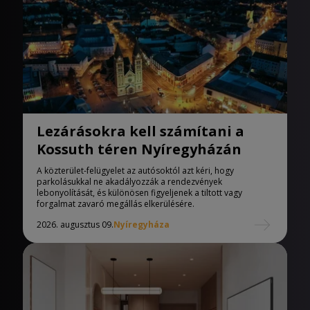
Lezárásokra kell számítani a
Kossuth téren Nyíregyházán
A közterület-felügyelet az autósoktól azt kéri, hogy
parkolásukkal ne akadályozzák a rendezvények
lebonyolítását, és különösen figyeljenek a tiltott vagy
forgalmat zavaró megállás elkerülésére.
2026. augusztus 09.
Nyíregyháza