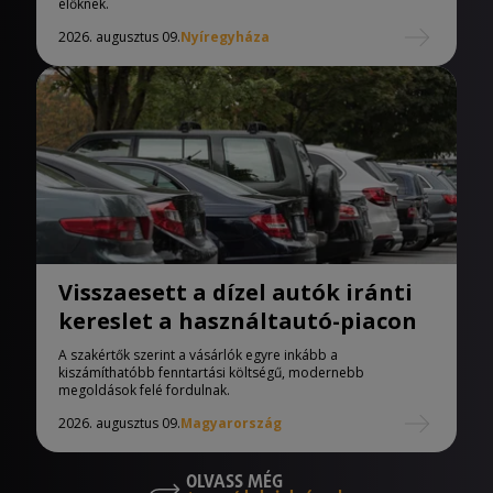
élőknek.
2026. augusztus 09.
Nyíregyháza
Visszaesett a dízel autók iránti
kereslet a használtautó-piacon
A szakértők szerint a vásárlók egyre inkább a
kiszámíthatóbb fenntartási költségű, modernebb
megoldások felé fordulnak.
2026. augusztus 09.
Magyarország
OLVASS MÉG