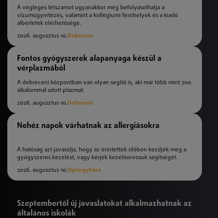
A végleges létszámot ugyanakkor még befolyásolhatja a
vízumügyintézés, valamint a kollégiumi férőhelyek és a kiadó
albérletek elérhetősége.
2026. augusztus 10.
Debrecen
Fontos gyógyszerek alapanyaga készül a
vérplazmából
A debreceni központban van olyan segítő is, aki már több mint 700
alkalommal adott plazmát.
2026. augusztus 10.
Debrecen
Nehéz napok várhatnak az allergiásokra
A hatóság azt javasolja, hogy az érintettek időben kezdjék meg a
gyógyszeres kezelést, vagy kérjék kezelőorvosuk segítségét.
2026. augusztus 10.
Nyíregyháza
Szeptembertől új javaslatokat alkalmazhatnak az
általános iskolák