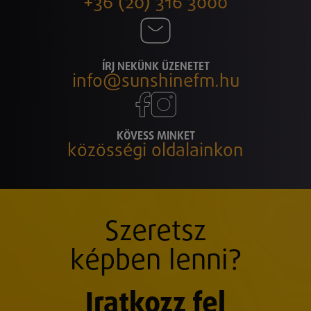
+36 (20) 316 3000
ÍRJ NEKÜNK ÜZENETET
info@sunshinefm.hu
KÖVESS MINKET
közösségi oldalainkon
Szeretsz
képben lenni?
Iratkozz fel