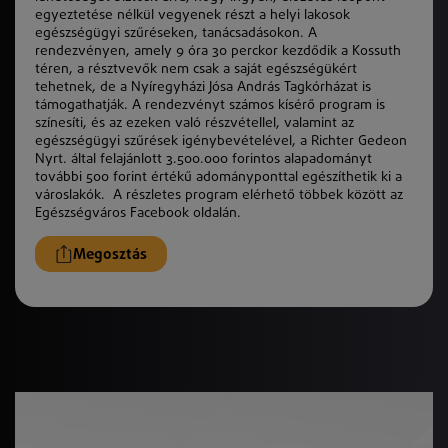
egyeztetése nélkül vegyenek részt a helyi lakosok
egészségügyi szűréseken, tanácsadásokon. A
rendezvényen, amely 9 óra 30 perckor kezdődik a Kossuth
téren, a résztvevők nem csak a saját egészségükért
tehetnek, de a Nyíregyházi Jósa András Tagkórházat is
támogathatják. A rendezvényt számos kísérő program is
színesíti, és az ezeken való részvétellel, valamint az
egészségügyi szűrések igénybevételével, a Richter Gedeon
Nyrt. által felajánlott 3.500.000 forintos alapadományt
további 500 forint értékű adományponttal egészíthetik ki a
városlakók. A részletes program elérhető többek között az
Egészségváros Facebook oldalán.
Megosztás