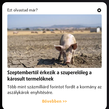
Ezt olvastad már?
Hallgasd és nézd
ONLINE
A holnapi napon mindenkit vár az
Egészségváros
2024. október 04.
Programajánló
A holnapi napon mindenkit vár az Egészségváros
Szeptembertől érkezik a szuperelőleg a
károsult termelőknek
Több mint százmilliárd forintot fordít a kormány az
aszálykárok enyhítésére.
Bővebben >>