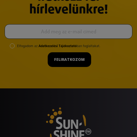
hírlevelünkre!
Elfogadom az
Adatkezelési Tájékoztató
ban foglaltakat.
FELIRATKOZOM