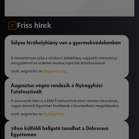
Friss hírek
Súlyos férőhelyhiány van a gyermekvédelemben
A minisztérium célja a rendszer átalakítása, nagyobb intézményi
mozgástérrel és szakmai munkacsoportok létrehozásával.
2026. augusztus 10.
Magyarország
Augusztus végén rendezik a Nyíregyházi
Futófesztivált
A szervezők idén is a Zöld Futófesztivál elvei mentén készülnek,
vagyis kiemelt figyelmet fordítanak a fenntartható megoldásokra.
2026. augusztus 10.
Nyíregyháza
7800 külföldi hallgató tanulhat a Debreceni
Egyetemen