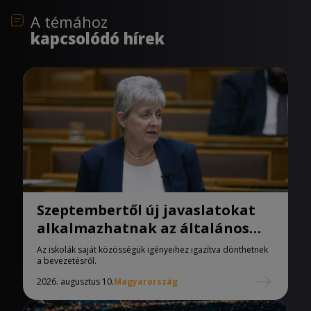
A témához
kapcsolódó hírek
Szeptembertől új javaslatokat
alkalmazhatnak az általános
iskolák
Az iskolák saját közösségük igényeihez igazítva dönthetnek
a bevezetésről.
2026. augusztus 10.
Magyarország