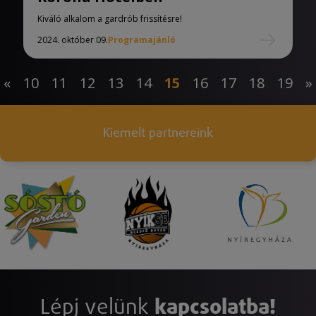
Kiváló alkalom a gardrób frissítésre!
2024. október 09.
Programajánló
«
10
11
12
13
14
15
16
17
18
19
»
Kiemelt partnereink
Lépj velünk
kapcsolatba!