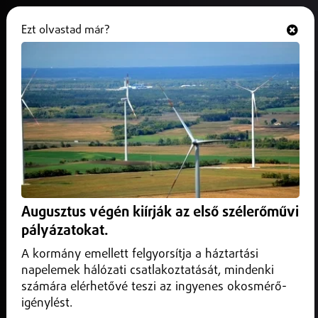
Ezt olvastad már?
Hallgasd és nézd
ONLINE
Programajánló
Augusztus végén kiírják az első szélerőművi
pályázatokat.
A kormány emellett felgyorsítja a háztartási
napelemek hálózati csatlakoztatását, mindenki
számára elérhetővé teszi az ingyenes okosmérő-
igénylést.