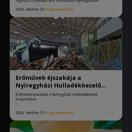
Ágyúszó is hallható lesz szombaton Nyíregyházán
2024. október 25.
Programajánló
Erőművek éjszakája a
Nyíregyházi Hulladékkezelő
Központban
Erőművek éjszakája a Nyíregyházi Hulladékkezelő
Központban
I
2024. október 21.
Programajánló