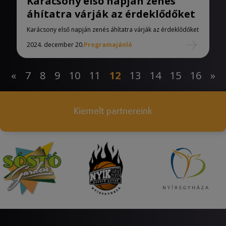
Karácsony első napján zenés
áhítatra várják az érdeklődőket
Karácsony első napján zenés áhítatra várják az érdeklődőket
2024. december 20.
Programajánló
«
7
8
9
10
11
12
13
14
15
16
»
Kiemelt partnereink