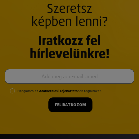
Szeretsz
képben lenni?
Iratkozz fel
hírlevelünkre!
Elfogadom az
Adatkezelési Tájékoztató
ban foglaltakat.
FELIRATKOZOM