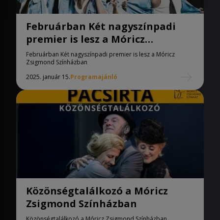
Februárban Két nagyszínpadi
premier is lesz a Móricz
Zsigmond Színházban
Februárban Két nagyszínpadi premier is lesz a Móricz
Zsigmond Színházban
2025. január 15.
Programajánló
Közönségtalálkozó a Móricz
Zsigmond Színházban
Közönségtalálkozó a Móricz Zsigmond Színházban