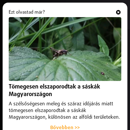
Ezt olvastad már?
Hallgasd és nézd
ONLINE
Programajánló
Tömegesen elszaporodtak a sáskák
Magyarországon
A szélsőségesen meleg és száraz időjárás miatt
tömegesen elszaporodtak a sáskák
Magyarországon, különösen az alföldi területeken.
Bővebben >>