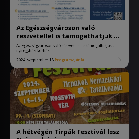
Az Egészségvároson való
részvétellel is támogathatjuk a
nyíregyházi kórházat
Az Egészségvároson való részvétellel is támogathatjuk a
nyíregyházi kórházat
2024. szeptember 18.
Programajánló
A hétvégén Tirpák Fesztivál lesz