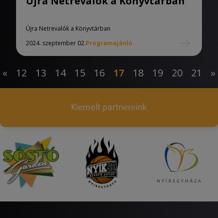
Újra Netrevalók a Könyvtárban
Újra Netrevalók a Könyvtárban
2024. szeptember 02.
Programajánló
«
12
13
14
15
16
17
18
19
20
21
»
Kiemelt partnereink