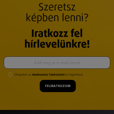
Szeretsz
képben lenni?
Iratkozz fel
hírlevelünkre!
Elfogadom az
Adatkezelési Tájékoztató
ban foglaltakat.
FELIRATKOZOM