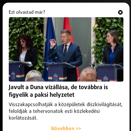
Ezt olvastad már?
Hallgasd és nézd
ONLINE
Programajánló
Javult a Duna vízállása, de továbbra is
figyelik a paksi helyzetet
Visszakapcsolhatják a középületek díszkivilágítását,
feloldják a tehervonatok esti közlekedési
korlátozását.
Bővebben >>