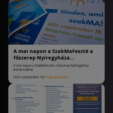
A mai napon a SzakMaFeszté a
főszerep Nyíregyháza
belvárosában
A mai napon a SzakMaFeszté a főszerep Nyíregyháza
belvárosában
2024. szeptember 18.
Programajánló