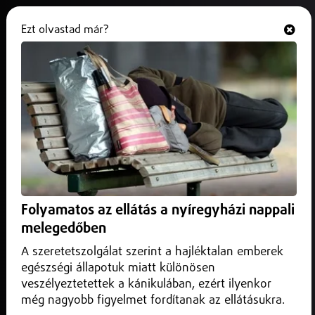
Ezt olvastad már?
Hallgasd és nézd
ONLINE
Programajánló
Folyamatos az ellátás a nyíregyházi nappali
melegedőben
A szeretetszolgálat szerint a hajléktalan emberek
egészségi állapotuk miatt különösen
veszélyeztetettek a kánikulában, ezért ilyenkor
még nagyobb figyelmet fordítanak az ellátásukra.