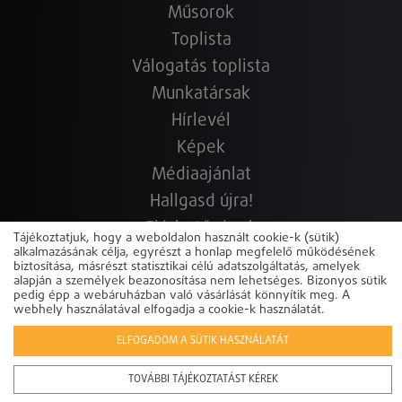
Műsorok
Toplista
Válogatás toplista
Munkatársak
Hírlevél
Képek
Médiaajánlat
Hallgasd újra!
Elérhetőségek
Tájékoztatjuk, hogy a weboldalon használt cookie-k (sütik)
Copyright © 2022-2026 www.sunshine.hu.hu
Powered by
alkalmazásának célja, egyrészt a honlap megfelelő működésének
biztosítása, másrészt statisztikai célú adatszolgáltatás, amelyek
alapján a személyek beazonosítása nem lehetséges. Bizonyos sütik
pedig épp a webáruházban való vásárlását könnyítik meg. A
webhely használatával elfogadja a cookie-k használatát.
ELFOGADOM A SÜTIK HASZNÁLATÁT
TOVÁBBI TÁJÉKOZTATÁST KÉREK