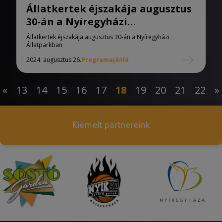
Állatkertek éjszakája augusztus
30-án a Nyíregyházi
Állatparkban
Állatkertek éjszakája augusztus 30-án a Nyíregyházi
Állatparkban
2024. augusztus 26.
Programajánló
«
13
14
15
16
17
18
19
20
21
22
»
Kiemelt partnereink