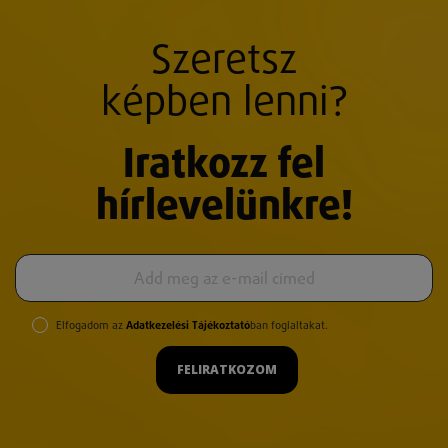
Szeretsz
képben lenni?
Iratkozz fel
hírlevelünkre!
Elfogadom az
Adatkezelési Tájékoztató
ban foglaltakat.
FELIRATKOZOM