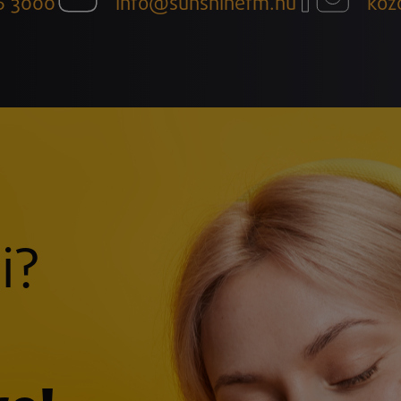
6 3000
info@sunshinefm.hu
köz
i?