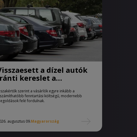
Visszaesett a dízel autók
iránti kereslet a
használtautó-piacon
 szakértők szerint a vásárlók egyre inkább a
iszámíthatóbb fenntartási költségű, modernebb
egoldások felé fordulnak.
026. augusztus 09.
Magyarország