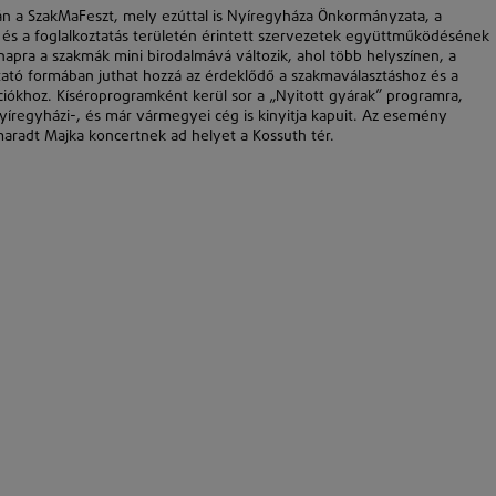
 a SzakMaFeszt, mely ezúttal is Nyíregyháza Önkormányzata, a
 és a foglalkoztatás területén érintett szervezetek együttműködésének
apra a szakmák mini birodalmává változik, ahol több helyszínen, a
ató formában juthat hozzá az érdeklődő a szakmaválasztáshoz és a
ciókhoz. Kíséroprogramként kerül sor a „Nyitott gyárak” programra,
yíregyházi-, és már vármegyei cég is kinyitja kapuit. Az esemény
maradt Majka koncertnek ad helyet a Kossuth tér.