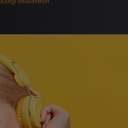
össégi oldalainkon