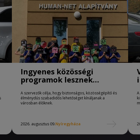
Ingyenes közösségi
programok lesznek
Nyíregyházán
A szervezők célja, hogy biztonságos, közösségépítő és
A
s
élménydús szabadidős lehetőséget kínáljanak a
k
városban élőknek.
m
2026. augusztus 09.
Nyíregyháza
2