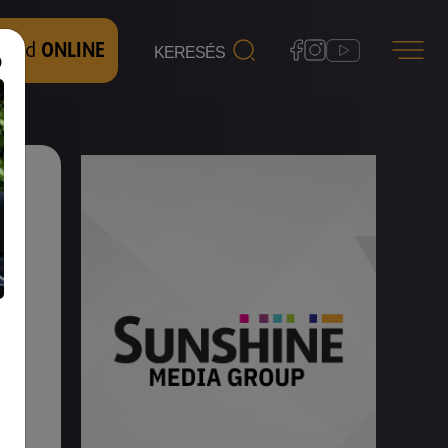
 nézd
ONLINE