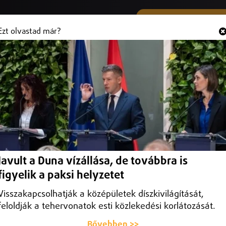
SMS ÉS VIBER SZÁMUNK
Hallgasd és
+36 (20) 316 3000
Ezt olvastad már?
té a főszerep Nyíregyháza
a belvárosában
Javult a Duna vízállása, de továbbra is
figyelik a paksi helyzetet
Visszakapcsolhatják a középületek díszkivilágítását,
feloldják a tehervonatok esti közlekedési korlátozását.
Bővebben >>