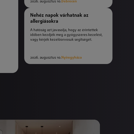
2026. augusztus 10.
Debrecen
Nehéz napok várhatnak az
allergiásokra
A hatóság azt javasolja, hogy az érintettek
időben kezdjék meg a gyógyszeres kezelést,
vagy kérjék kezelőorvosuk segítségét.
2026. augusztus 10.
Nyíregyháza