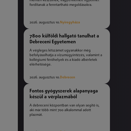
mentén készülnek, vagyis kiemelt figyelmet
fordítanak a fenntartható megoldásokra.
2026. augusztus 10.
Nyíregyháza
7800 külföldi hallgató tanulhat a
Debreceni Egyetemen
A végleges létszámot ugyanakkor még
befolyásolhatja a vízumügyintézés, valamint a
kollégiumi férőhelyek és a kiadó albérletek
elérhetősége.
2026. augusztus 10.
Debrecen
Fontos gyógyszerek alapanyaga
készül a vérplazmából
A debreceni központban van olyan segítő is,
aki már több mint 700 alkalommal adott
plazmát.