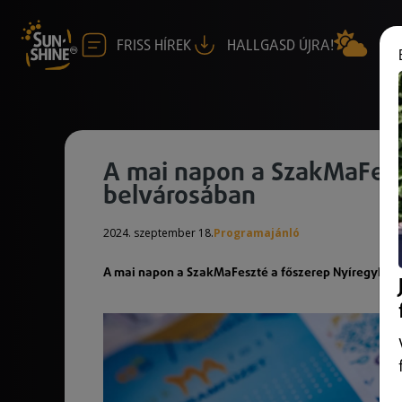
FRISS HÍREK
HALLGASD ÚJRA!
A mai napon a SzakMaFesz
belvárosában
2024. szeptember 18.
Programajánló
A mai napon a SzakMaFeszté a főszerep Nyíregyház