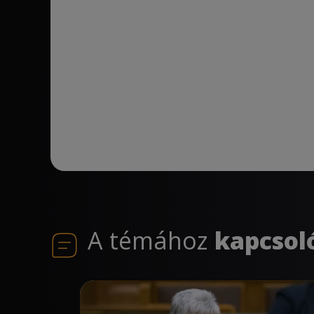
A témához
kapcsol