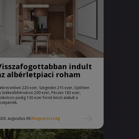
Visszafogottabban indult
az albérletpiaci roham
ebrecenben 220 ezer, Szegeden 215 ezer, Győrben
s Székesfehérváron 200 ezer, Pécsen 183 ezer,
iskolcon pedig 130 ezer forint körül alakult a
özépérték.
026. augusztus 09.
Magyarország