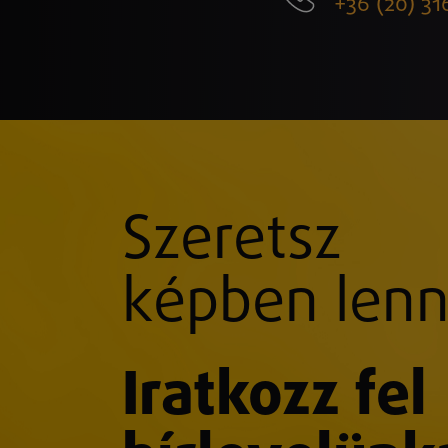
+36 (20) 31
Szeretsz
képben lenn
Iratkozz fel