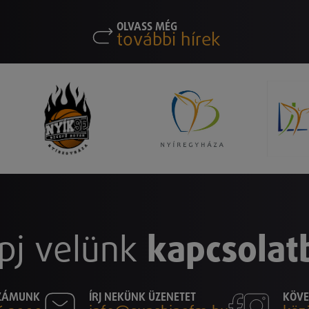
OLVASS MÉG
további hírek
pj velünk
kapcsolat
SZÁMUNK
ÍRJ NEKÜNK ÜZENETET
KÖVE