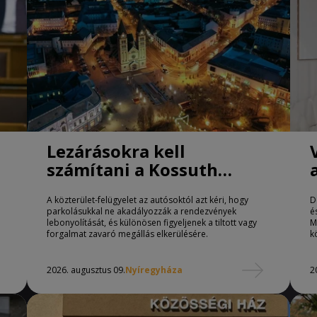
Lezárásokra kell
számítani a Kossuth
téren Nyíregyházán
A közterület-felügyelet az autósoktól azt kéri, hogy
D
parkolásukkal ne akadályozzák a rendezvények
é
lebonyolítását, és különösen figyeljenek a tiltott vagy
M
forgalmat zavaró megállás elkerülésére.
k
2026. augusztus 09.
Nyíregyháza
2