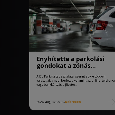
Enyhítette a parkolási
gondokat a zónás
rendszer Debrecenben
A DV Parking tapasztalatai szerint egyre többen
választják a napi bérletet, valamint az online, telefono
vagy bankkártyás díjfizetést.
2026. augusztus 09.
Debrecen