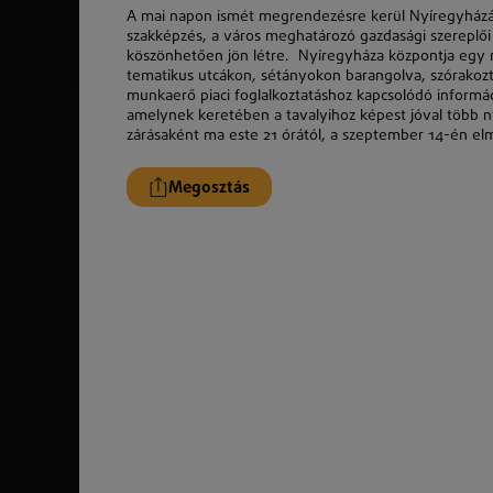
A mai napon ismét megrendezésre kerül Nyíregyházán
szakképzés, a város meghatározó gazdasági szereplői
köszönhetően jön létre. Nyíregyháza központja egy n
tematikus utcákon, sétányokon barangolva, szórakozt
munkaerő piaci foglalkoztatáshoz kapcsolódó informá
amelynek keretében a tavalyihoz képest jóval több n
zárásaként ma este 21 órától, a szeptember 14-én el
Megosztás