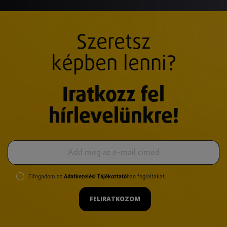
Szeretsz
képben lenni?
Iratkozz fel
hírlevelünkre!
Elfogadom az
Adatkezelési Tájékoztató
ban foglaltakat.
FELIRATKOZOM