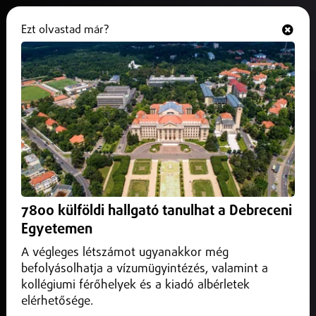
Ezt olvastad már?
Hallgasd és nézd
ONLINE
Debrecen
7800 külföldi hallgató tanulhat a Debreceni
Egyetemen
A végleges létszámot ugyanakkor még
befolyásolhatja a vízumügyintézés, valamint a
kollégiumi férőhelyek és a kiadó albérletek
elérhetősége.