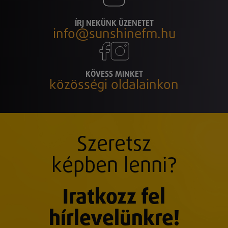
ÍRJ NEKÜNK ÜZENETET
info@sunshinefm.hu
KÖVESS MINKET
közösségi oldalainkon
Szeretsz
képben lenni?
Iratkozz fel
hírlevelünkre!