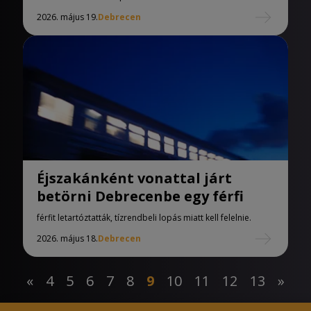
2026. május 19.
Debrecen
Éjszakánként vonattal járt
betörni Debrecenbe egy férfi
férfit letartóztatták, tízrendbeli lopás miatt kell felelnie.
2026. május 18.
Debrecen
«
4
5
6
7
8
9
10
11
12
13
»