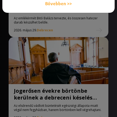
Emlékérmén szerepel majd
Bővebben >>
Debrecen neve
Az emlékérmét Bitó Balázs tervezte, és összesen hatezer
darab készülhet belőle.
2026. május 29.
Debrecen
Jogerősen évekre börtönbe
kerülnek a debreceni késelés
vádlottjai
Az elsőrendű vádlott büntetését egészségi állapota miatt
végül nem fegyházban, hanem börtönben kell végrehajtani.