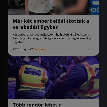
Már két embert előállítottak a
verekedési ügyben
Két embert már gyanúsítottként hallgatott ki a Debreceni
Rendőrkapitányság a hétvégi debreceni tömegverekedések
ügyében.
2026. május 27.
Debrecen
Több rendőr lehet a