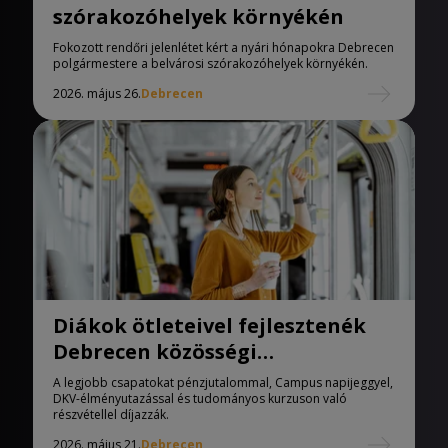
szórakozóhelyek környékén
Fokozott rendőri jelenlétet kért a nyári hónapokra Debrecen
polgármestere a belvárosi szórakozóhelyek környékén.
2026. május 26.
Debrecen
Diákok ötleteivel fejlesztenék
Debrecen közösségi
közlekedését
A legjobb csapatokat pénzjutalommal, Campus napijeggyel,
DKV-élményutazással és tudományos kurzuson való
részvétellel díjazzák.
2026. május 21.
Debrecen