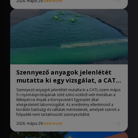
2026. május 29.
Debrecen
Szennyező anyagok jelenlétét
mutatta ki egy vizsgálat, a CATL
nyomáspróbájának zöld színű
Szennyező anyagok jelenlétét mutatta ki a CATL-üzem május
vizéből
5-i nyomáspróbájának zöld színű vizéből vett mintában a
Mikepércsi Anyák a Környezetért Egyesület által
elvégeztetett laborvizsgálat. Az eredmény ellentmond a
korábbi hatósági és vállalati méréseknek, amelyek szerint a
folyadék nem tartalmazott szennyeződést.
2026. május 29.
Debrecen