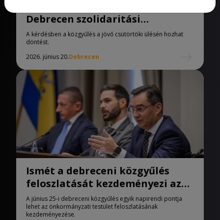
Ismét napirendre kerül
Debrecen szolidaritási
hozzájárulása
A kérdésben a közgyűlés a jövő csütörtöki ülésén hozhat
döntést.
2026. június 20.
Debrecen
Ismét a debreceni közgyűlés
feloszlatását kezdeményezi az
ellenzék
A június 25-i debreceni közgyűlés egyik napirendi pontja
lehet az önkormányzati testület feloszlatásának
kezdeményezése.