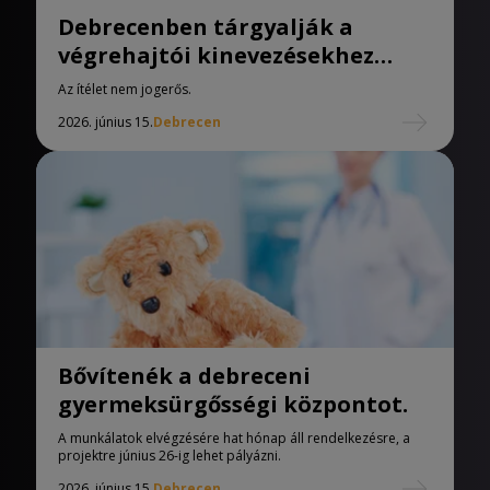
Debrecenben tárgyalják a
végrehajtói kinevezésekhez
kapcsolódó korrupciós ügyet.
Az ítélet nem jogerős.
2026. június 15.
Debrecen
Bővítenék a debreceni
gyermeksürgősségi központot.
A munkálatok elvégzésére hat hónap áll rendelkezésre, a
projektre június 26-ig lehet pályázni.
2026. június 15.
Debrecen