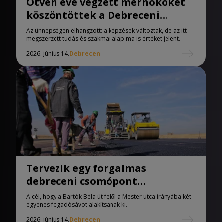
Ötven éve végzett mérnököket
köszöntöttek a Debreceni
Egyetemen.
Az ünnepségen elhangzott: a képzések változtak, de az itt
megszerzett tudás és szakmai alap ma is értéket jelent.
2026. június 14.
Debrecen
Tervezik egy forgalmas
debreceni csomópont
átépítését.
A cél, hogy a Bartók Béla út felől a Mester utca irányába két
egyenes fogadósávot alakítsanak ki.
2026. június 14.
Debrecen