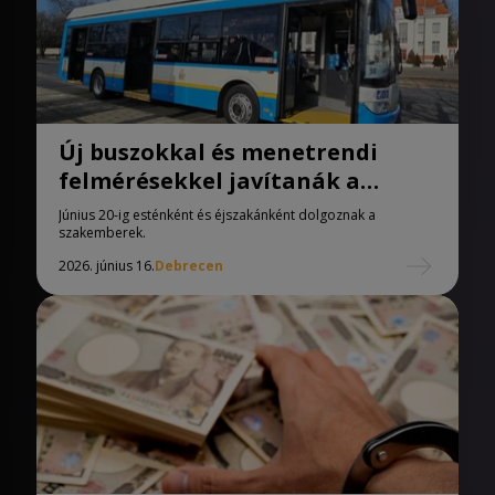
Új buszokkal és menetrendi
felmérésekkel javítanák a
debreceni közlekedést.
Június 20-ig esténként és éjszakánként dolgoznak a
szakemberek.
2026. június 16.
Debrecen