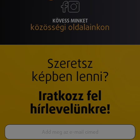
KÖVESS MINKET
közösségi oldalainkon
Szeretsz
képben lenni?
Iratkozz fel
hírlevelünkre!