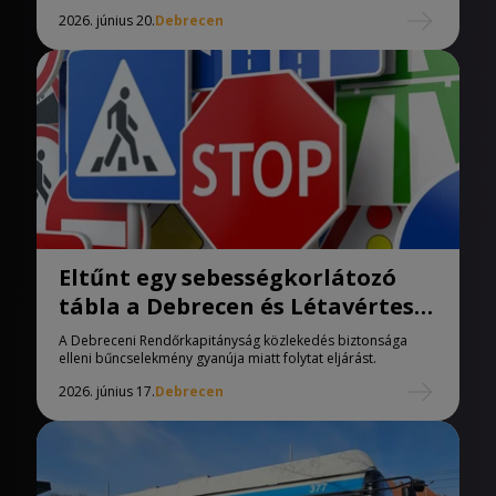
2026. június 20.
Debrecen
Eltűnt egy sebességkorlátozó
tábla a Debrecen és Létavértes
közötti úton
A Debreceni Rendőrkapitányság közlekedés biztonsága
elleni bűncselekmény gyanúja miatt folytat eljárást.
2026. június 17.
Debrecen