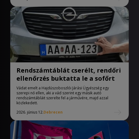
Rendszámtáblát cserélt, rendőri
ellenőrzés buktatta le a sofőrt
Vádat emelt a Hajdúszoboszlói Járási Ügyészség egy
szerepi nő ellen, aki a vád szerint egy másik autó
rendszámtábláit szerelte fel a járművére, majd azzal
közlekedett.
2026. június 12.
Debrecen