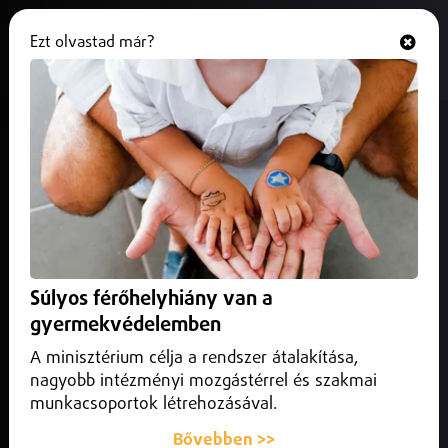
Ezt olvastad már?
Hallgasd és nézd
ONLINE
Debrecen
Súlyos férőhelyhiány van a
gyermekvédelemben
A minisztérium célja a rendszer átalakítása,
nagyobb intézményi mozgástérrel és szakmai
munkacsoportok létrehozásával.
Bővebben >>