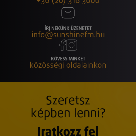
+36 (20) 316 3000
ÍRJ NEKÜNK ÜZENETET
info@sunshinefm.hu
KÖVESS MINKET
közösségi oldalainkon
Szeretsz
képben lenni?
Iratkozz fel