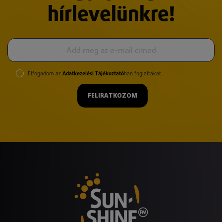
hírlevelünkre!
Elfogadom az
Adatkezelési Tájékoztató
ban foglaltakat.
FELIRATKOZOM