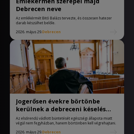
Emlékérmén szerepel majd
Debrecen neve
Az emlékérmét Bitó Balázs tervezte, és összesen hatezer
darab készülhet belőle.
2026. május 29.
Debrecen
Jogerősen évekre börtönbe
kerülnek a debreceni késelés
vádlottjai
Az elsőrendű vádlott büntetését egészségi állapota miatt
végül nem fegyházban, hanem börtönben kell végrehajtani.
2026. május 29.
Debrecen