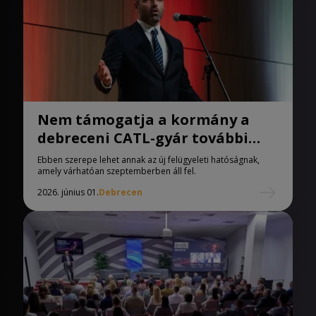
Nem támogatja a kormány a
debreceni CATL-gyár további
bővítését
Ebben szerepe lehet annak az új felügyeleti hatóságnak,
amely várhatóan szeptemberben áll fel.
2026. június 01.
Debrecen