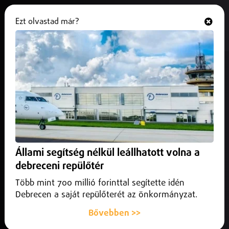
Ezt olvastad már?
Hallgasd és nézd
ONLINE
Debrecen
Állami segítség nélkül leállhatott volna a
debreceni repülőtér
Több mint 700 millió forinttal segítette idén
Debrecen a saját repülőterét az önkormányzat.
Bővebben >>