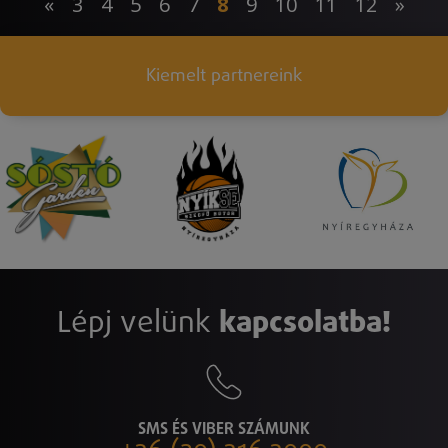
«
3
4
5
6
7
8
9
10
11
12
»
Kiemelt partnereink
Lépj velünk
kapcsolatba!
SMS ÉS VIBER SZÁMUNK