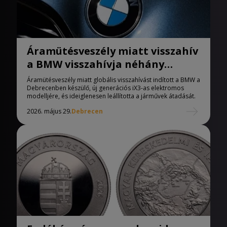
Áramütésveszély miatt visszahív
a BMW visszahívja néhány
Debrecenben készült modelljét
Áramütésveszély miatt globális visszahívást indított a BMW a
Debrecenben készülő, új generációs iX3-as elektromos
modelljére, és ideiglenesen leállította a járművek átadását.
2026. május 29.
Debrecen