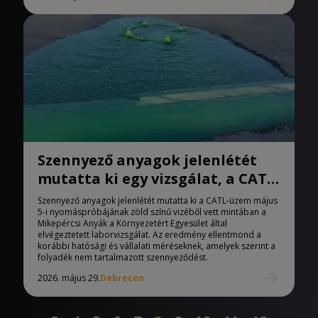
Szennyező anyagok jelenlétét
mutatta ki egy vizsgálat, a CATL
nyomáspróbájának zöld színű
Szennyező anyagok jelenlétét mutatta ki a CATL-üzem május
vizéből
5-i nyomáspróbájának zöld színű vizéből vett mintában a
Mikepércsi Anyák a Környezetért Egyesület által
elvégeztetett laborvizsgálat. Az eredmény ellentmond a
korábbi hatósági és vállalati méréseknek, amelyek szerint a
folyadék nem tartalmazott szennyeződést.
2026. május 29.
Debrecen