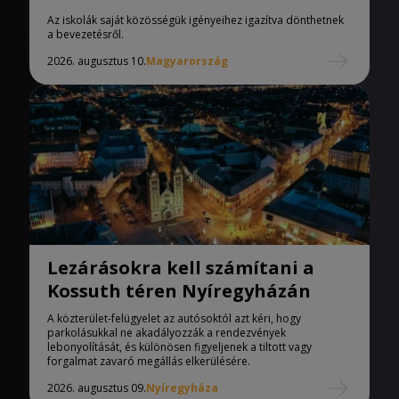
iskolák
Az iskolák saját közösségük igényeihez igazítva dönthetnek
a bevezetésről.
2026. augusztus 10.
Magyarország
Lezárásokra kell számítani a
Kossuth téren Nyíregyházán
A közterület-felügyelet az autósoktól azt kéri, hogy
parkolásukkal ne akadályozzák a rendezvények
lebonyolítását, és különösen figyeljenek a tiltott vagy
forgalmat zavaró megállás elkerülésére.
2026. augusztus 09.
Nyíregyháza