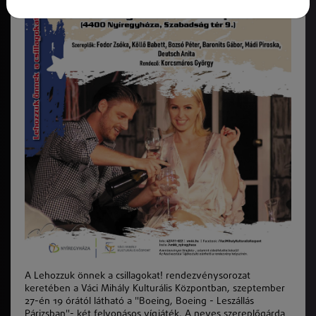
A Lehozzuk önnek a csillagokat! rendezvénysorozat
keretében a Váci Mihály Kulturális Központban, szeptember
27-én 19 órától látható a "Boeing, Boeing - Leszállás
Párizsban"- két felvonásos vígjáték. A neves szereplőgárda