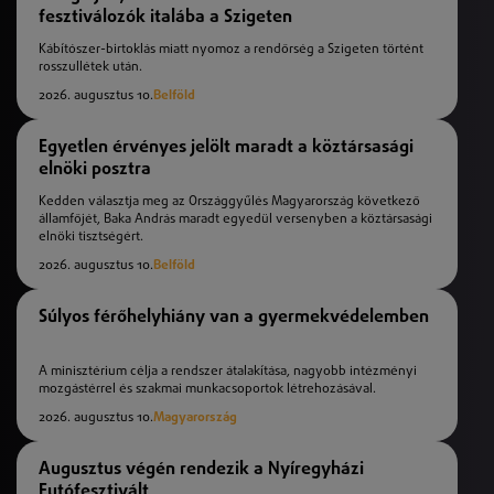
fesztiválozók italába a Szigeten
Kábítószer-birtoklás miatt nyomoz a rendőrség a Szigeten történt
rosszullétek után.
2026. augusztus 10.
Belföld
Egyetlen érvényes jelölt maradt a köztársasági
elnöki posztra
Kedden választja meg az Országgyűlés Magyarország következő
államfőjét, Baka András maradt egyedül versenyben a köztársasági
elnöki tisztségért.
2026. augusztus 10.
Belföld
Súlyos férőhelyhiány van a gyermekvédelemben
A minisztérium célja a rendszer átalakítása, nagyobb intézményi
mozgástérrel és szakmai munkacsoportok létrehozásával.
2026. augusztus 10.
Magyarország
Augusztus végén rendezik a Nyíregyházi
Futófesztivált