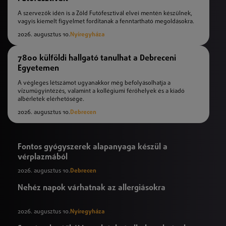
A szervezők idén is a Zöld Futófesztivál elvei mentén készülnek,
vagyis kiemelt figyelmet fordítanak a fenntartható megoldásokra.
2026. augusztus 10.
Nyíregyháza
7800 külföldi hallgató tanulhat a Debreceni
Egyetemen
A végleges létszámot ugyanakkor még befolyásolhatja a
vízumügyintézés, valamint a kollégiumi férőhelyek és a kiadó
albérletek elérhetősége.
2026. augusztus 10.
Debrecen
Fontos gyógyszerek alapanyaga készül a
vérplazmából
2026. augusztus 10.
Debrecen
Nehéz napok várhatnak az allergiásokra
2026. augusztus 10.
Nyíregyháza