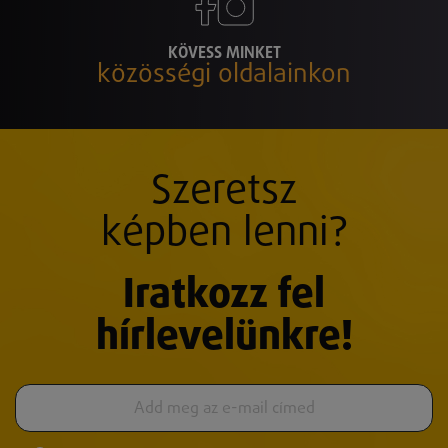
KÖVESS MINKET
közösségi oldalainkon
Szeretsz
képben lenni?
Iratkozz fel
hírlevelünkre!