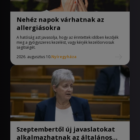
Nehéz napok várhatnak az
allergiásokra
A hatóság azt javasolja, hogy az érintettek időben kezdjék
meg a gyógyszeres kezelést, vagy kérjék kezelőorvosuk
segítségét.
2026. augusztus 10.
Nyíregyháza
Szeptembertől új javaslatokat
alkalmazhatnak az általános