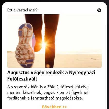
Ezt olvastad már?
Hallgasd és nézd
ONLINE
Nevetésre felkészülni, leszállunk
Párizsban!
2024. szeptember 09.
Programajánló
Nevetésre felkészülni, leszállunk Párizsban!
Augusztus végén rendezik a Nyíregyházi
Futófesztivált
A szervezők idén is a Zöld Futófesztivál elvei
mentén készülnek, vagyis kiemelt figyelmet
fordítanak a fenntartható megoldásokra.
Bővebben >>