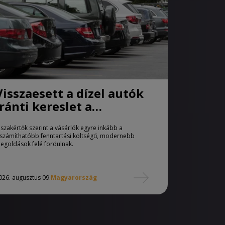
Visszaesett a dízel autók
iránti kereslet a
használtautó-piacon
 szakértők szerint a vásárlók egyre inkább a
iszámíthatóbb fenntartási költségű, modernebb
egoldások felé fordulnak.
026. augusztus 09.
Magyarország