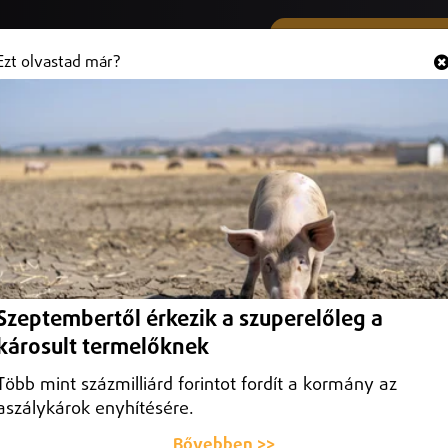
SMS ÉS VIBER SZÁMUNK
Hallgasd és
+36 (20) 316 3000
Ezt olvastad már?
nek a Leveleki Rozmárok
i a már hagyományos Leveleki Rozmárnapot, ezúttal február 22-én.
Szeptembertől érkezik a szuperelőleg a
károsult termelőknek
Több mint százmilliárd forintot fordít a kormány az
aszálykárok enyhítésére.
Bővebben >>