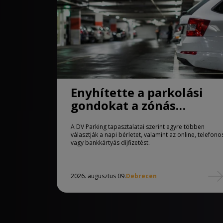
Enyhítette a parkolási
gondokat a zónás
rendszer Debrecenben
A DV Parking tapasztalatai szerint egyre többen
választják a napi bérletet, valamint az online, telefono
vagy bankkártyás díjfizetést.
2026. augusztus 09.
Debrecen