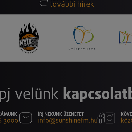
további hírek
pj velünk
kapcsolat
SZÁMUNK
ÍRJ NEKÜNK ÜZENETET
KÖVE
6 3000
info@sunshinefm.hu
köz