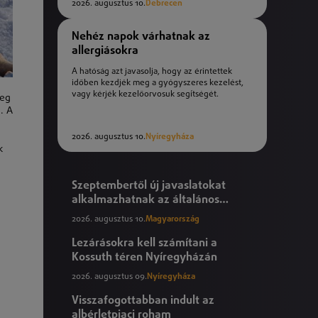
2026. augusztus 10.
Debrecen
Nehéz napok várhatnak az
allergiásokra
A hatóság azt javasolja, hogy az érintettek
időben kezdjék meg a gyógyszeres kezelést,
vagy kérjék kezelőorvosuk segítségét.
deg
. A
2026. augusztus 10.
Nyíregyháza
k
Szeptembertől új javaslatokat
alkalmazhatnak az általános
iskolák
2026. augusztus 10.
Magyarország
Lezárásokra kell számítani a
Kossuth téren Nyíregyházán
2026. augusztus 09.
Nyíregyháza
Visszafogottabban indult az
albérletpiaci roham