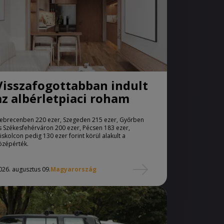
Visszafogottabban indult
az albérletpiaci roham
ebrecenben 220 ezer, Szegeden 215 ezer, Győrben
s Székesfehérváron 200 ezer, Pécsen 183 ezer,
iskolcon pedig 130 ezer forint körül alakult a
özépérték.
026. augusztus 09.
Magyarország