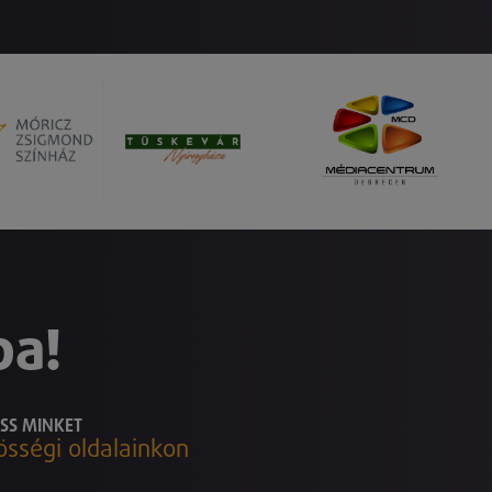
ba!
SS MINKET
össégi oldalainkon