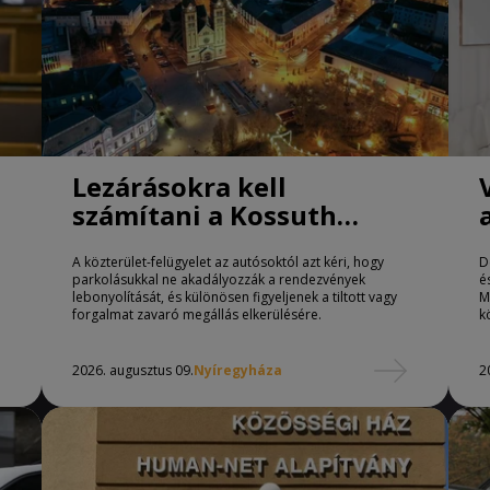
Lezárásokra kell
számítani a Kossuth
téren Nyíregyházán
A közterület-felügyelet az autósoktól azt kéri, hogy
D
parkolásukkal ne akadályozzák a rendezvények
é
lebonyolítását, és különösen figyeljenek a tiltott vagy
M
forgalmat zavaró megállás elkerülésére.
k
2026. augusztus 09.
Nyíregyháza
2