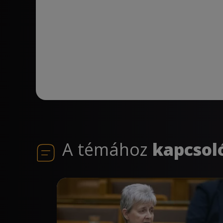
A témához
kapcsol