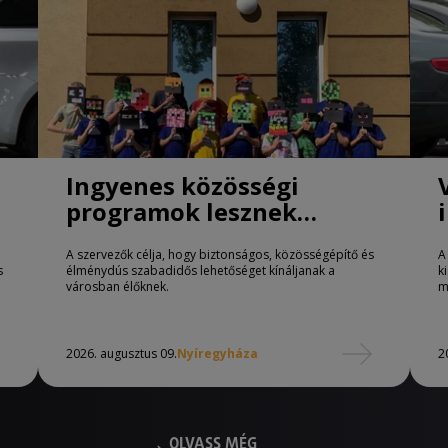
Ingyenes közösségi
programok lesznek
Nyíregyházán
A szervezők célja, hogy biztonságos, közösségépítő és
A
s
élménydús szabadidős lehetőséget kínáljanak a
k
városban élőknek.
m
2026. augusztus 09.
Nyíregyháza
2
OLVASS MÉG