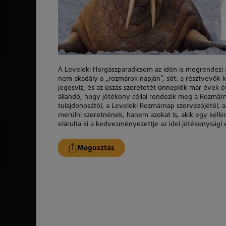
A Leveleki Horgászparadicsom az idén is megrendezi
nem akadály a „rozmárok napján”, sőt: a résztvevők ki
jegesvíz, és az úszás szeretetét ünneplők már évek ó
állandó, hogy jótékony céllal rendezik meg a Rozmár
tulajdonosától, a Leveleki Rozmárnap szervezőjétől, a
merülni szeretnének, hanem azokat is, akik egy kelle
elárulta ki a kedvezményezettje az idei jótékonyság
Megosztás