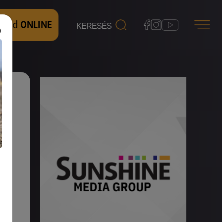
 nézd
ONLINE