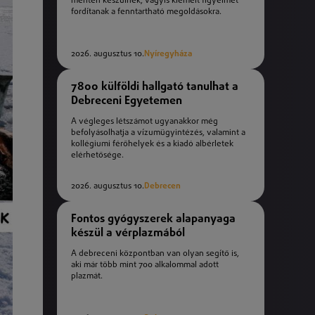
mentén készülnek, vagyis kiemelt figyelmet
fordítanak a fenntartható megoldásokra.
2026. augusztus 10.
Nyíregyháza
7800 külföldi hallgató tanulhat a
Debreceni Egyetemen
A végleges létszámot ugyanakkor még
befolyásolhatja a vízumügyintézés, valamint a
kollégiumi férőhelyek és a kiadó albérletek
elérhetősége.
2026. augusztus 10.
Debrecen
Fontos gyógyszerek alapanyaga
készül a vérplazmából
A debreceni központban van olyan segítő is,
aki már több mint 700 alkalommal adott
plazmát.