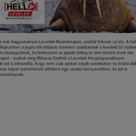
 a már hagyományos Leveleki Rozmárnapot, ezúttal február 22-én. A hi
fejezetten a jeges téli időjárás örömére csobbannak a leveleki tó vizébe
ta összegyűlnek, ha beköszönt az igazán hideg és ami szintén évek óta
napot - tudtuk meg Mikucza Zsolttól a Leveleki Horgászparadicsom
ki azt is elmondta, hogy nem csak azokat várják szombaton 10 órától aki
mes napot szeretnének eltölteni egy csodás környezetben, és azt is
i eseménynek.