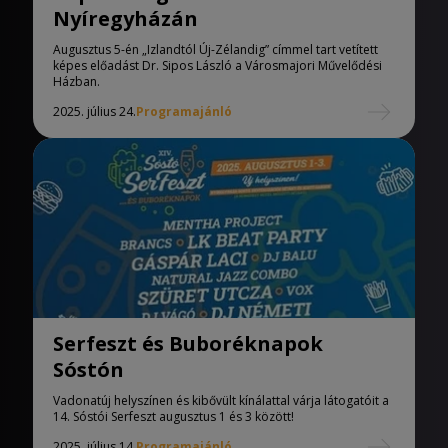
Nyíregyházán
Augusztus 5-én „Izlandtól Új-Zélandig” címmel tart vetített
képes előadást Dr. Sipos László a Városmajori Művelődési
Házban.
2025. július 24.
Programajánló
Serfeszt és Buboréknapok
Sóstón
Vadonatúj helyszínen és kibővült kínálattal várja látogatóit a
14. Sóstói Serfeszt augusztus 1 és 3 között!
2025. július 14.
Programajánló