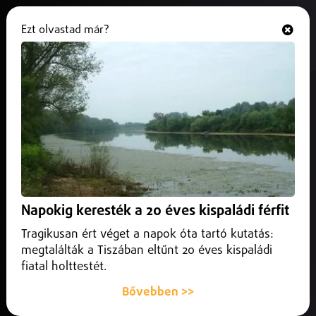
Ezt olvastad már?
Hallgasd és nézd
ONLINE
Programajánló
Napokig keresték a 20 éves kispaládi férfit
Tragikusan ért véget a napok óta tartó kutatás:
megtalálták a Tiszában eltűnt 20 éves kispaládi
fiatal holttestét.
Bővebben >>