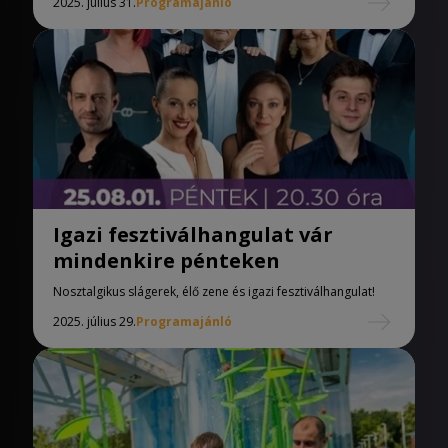
2025. július 31.
Programajánló
Igazi fesztiválhangulat vár
mindenkire pénteken
Nosztalgikus slágerek, élő zene és igazi fesztiválhangulat!
2025. július 29.
Programajánló