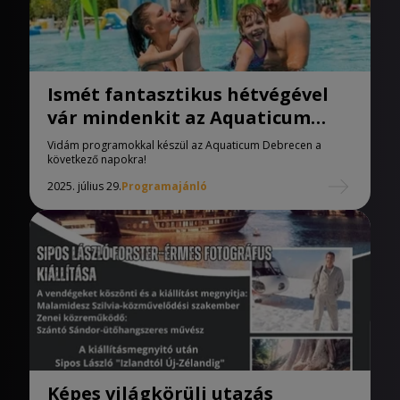
Ismét fantasztikus hétvégével
vár mindenkit az Aquaticum
Debrecen
Vidám programokkal készül az Aquaticum Debrecen a
következő napokra!
2025. július 29.
Programajánló
Képes világkörüli utazás