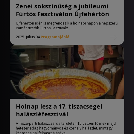
Zenei sokszínűség a jubileumi
Fürtös Fesztiválon Újfehértón
Újfehértón idén is megrendezik a holnapi napon a népszerű
immár tizedik Fürtös Fesztivált!
2025. július 04.
Programajánló
Holnap lesz a 17. tiszacsegei
halászléfesztivál
A Tisza-parti halászcsárda területén 15 üstben főznek majd
hétezer adag hagyományos és korhely halászlét, mintegy
két tonna hal felhasználásával.