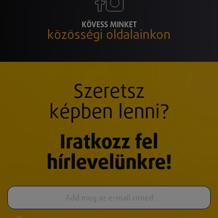
KÖVESS MINKET
közösségi oldalainkon
Szeretsz
képben lenni?
Iratkozz fel
hírlevelünkre!