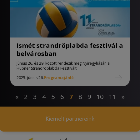
Ismét strandröplabda fesztivál a
belvárosban
Június 26. és 29. között rendezik meg Nyíregyházán a
Hübner Strandröplabda Fesztivált.
2025. június 26.
Programajánló
«
2
3
4
5
6
7
8
9
10
11
»
Kiemelt partnereink