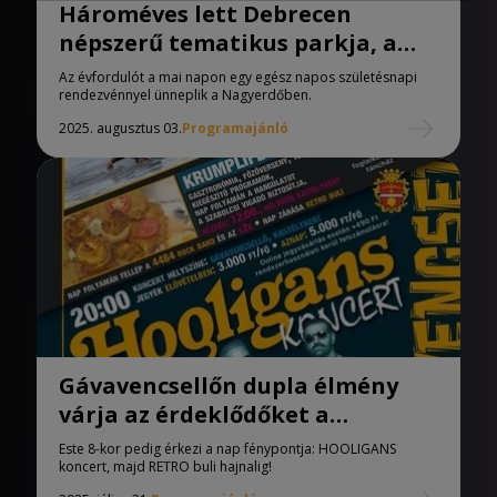
Hároméves lett Debrecen
népszerű tematikus parkja, a
Sziget-kék!
Az évfordulót a mai napon egy egész napos születésnapi
rendezvénnyel ünneplik a Nagyerdőben.
2025. augusztus 03.
Programajánló
Gávavencsellőn dupla élmény
várja az érdeklődőket a
hétvégén
Este 8-kor pedig érkezi a nap fénypontja: HOOLIGANS
koncert, majd RETRO buli hajnalig!