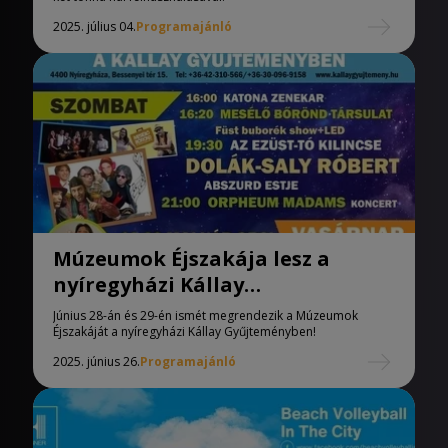
2025. július 04.
Programajánló
Múzeumok Éjszakája lesz a
nyíregyházi Kállay
Gyűjteményben
Június 28-án és 29-én ismét megrendezik a Múzeumok
Éjszakáját a nyíregyházi Kállay Gyűjteményben!
2025. június 26.
Programajánló