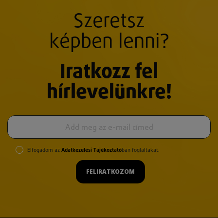
Szeretsz
képben lenni?
Iratkozz fel
hírlevelünkre!
Elfogadom az
Adatkezelési Tájékoztató
ban foglaltakat.
FELIRATKOZOM