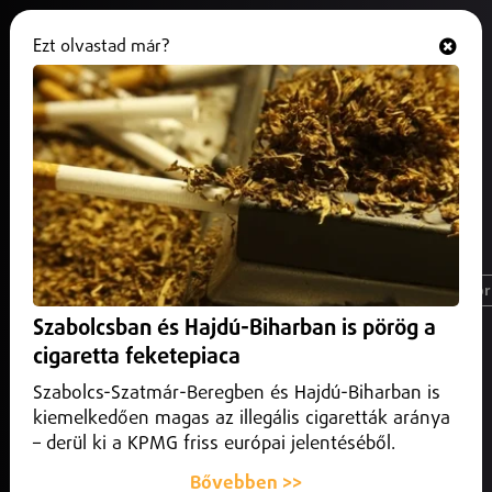
Ezt olvastad már?
Hallgasd és nézd
ONLINE
#programok
Magyarország
Nyíregyháza
Üzlet
Spor
Szabolcsban és Hajdú-Biharban is pörög a
cigaretta feketepiaca
Szabolcs-Szatmár-Beregben és Hajdú-Biharban is
kiemelkedően magas az illegális cigaretták aránya
– derül ki a KPMG friss európai jelentéséből.
Bővebben >>