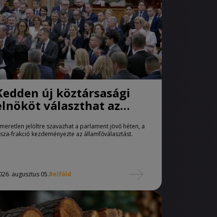
Kedden új köztársasági
elnököt választhat az
Országgyűlés
smeretlen jelöltre szavazhat a parlament jövő héten, a
isza-frakció kezdeményezte az államfőválasztást.
026. augusztus 05.
Belföld