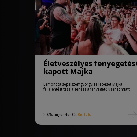
Életveszélyes fenyegetés
kapott Majka
Lemondta sepsiszentgyörgyi fellépését Majka,
feljelentést tesz a zenész a fenyegető üzenet miatt.
2026. augusztus 05.
Belföld