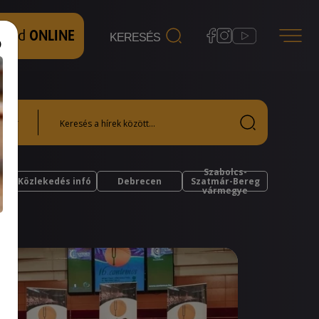
 nézd
ONLINE
Szabolcs-
Közlekedés infó
Debrecen
Szatmár-Bereg
vármegye