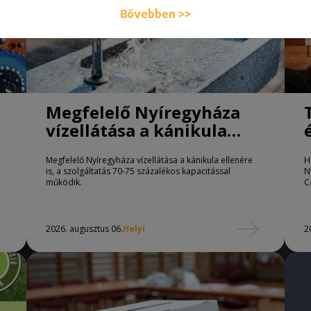
Bővebben >>
Megfelelő Nyíregyháza
vízellátása a kánikula
ellenére is
Megfelelő Nyíregyháza vízellátása a kánikula ellenére
H
is, a szolgáltatás 70-75 százalékos kapacitással
N
működik.
C
2026. augusztus 06.
Helyi
2