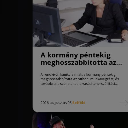
A kormány péntekig
meghosszabbította az
otthoni munkavégzést
A rendkívüli kánikula miatt a kormány péntekig
meghosszabbította az otthoni munkavégzést, és
továbbra is szünetelteti a vasúti teherszállítást....
2026. augusztus 06.
Belföld