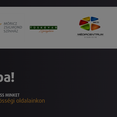
ba!
SS MINKET
össégi oldalainkon