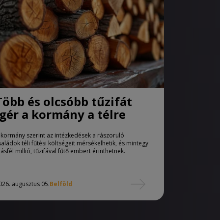
Több és olcsóbb tűzifát
ígér a kormány a télre
 kormány szerint az intézkedések a rászoruló
saládok téli fűtési költségeit mérsékelhetik, és mintegy
ásfél millió, tűzifával fűtő embert érinthetnek.
026. augusztus 05.
Belföld