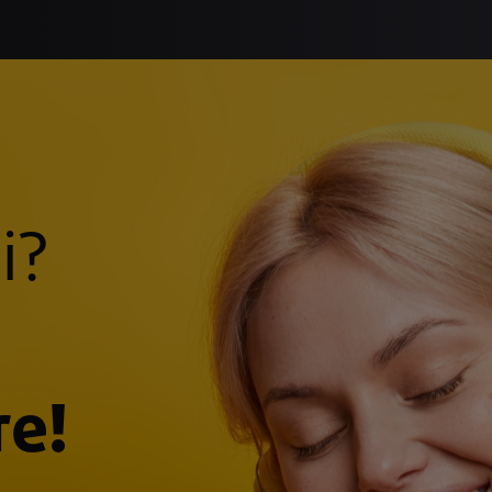
i?
re!