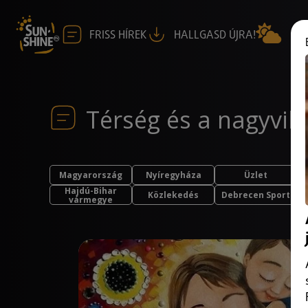
FRISS HÍREK
HALLGASD ÚJRA!
Térség és a nagyvil
Magyarország
Nyíregyháza
Üzlet
Hajdú-Bihar
Közlekedés
Debrecen Sport
vármegye