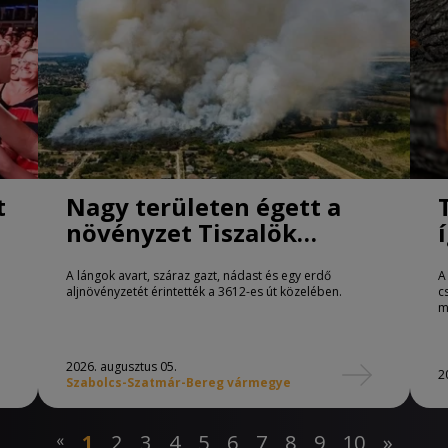
t
Nagy területen égett a
növényzet Tiszalök
határában
A lángok avart, száraz gazt, nádast és egy erdő
A
aljnövényzetét érintették a 3612-es út közelében.
c
m
2026. augusztus 05.
2
Szabolcs-Szatmár-Bereg vármegye
«
1
2
3
4
5
6
7
8
9
10
»