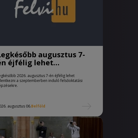
Legkésőbb augusztus 7-
én éjfélig lehet
jelentkezni a pótfelvételi
egkésőbb 2026. augusztus 7-én éjfélig lehet
eljárásban
elentkezni a szeptemberben induló felsőoktatási
épzésekre.
026. augusztus 06.
Belföld