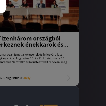
Tizenhárom országból
érkeznek énekkarok és
karvezetők
amarosan ismét a kóruséneklés fellegvára lesz
Nyíregyházára
yíregyháza. Augusztus 15. és 21. között már a 16.
antemus Nemzetközi Kórusfesztivált rendezik meg...
026. augusztus 06.
Helyi