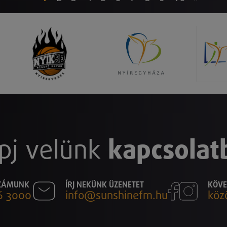
pj velünk
kapcsolat
SZÁMUNK
ÍRJ NEKÜNK ÜZENETET
KÖVE
6 3000
info@sunshinefm.hu
köz