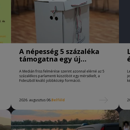
A népesség 5 százaléka
támogatna egy új
jobbközép pártot
A Medián friss felmérése szerint azonnal elérné az 5
L
százalékos parlamenti küszöböt egy mérsékelt, a
j
Fideszből kiváló jobbközép formáció.
k
2026. augusztus 06.
Belföld
2