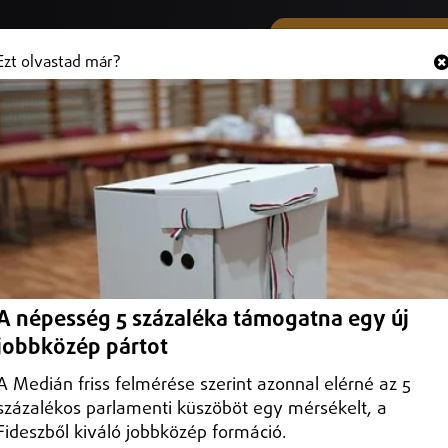
SMS ÉS VIBER SZÁMUNK
Hallgasd és
+36 (20) 316 3000
Ezt olvastad már?
ág
legfrissebb hírei
Sport
Belföld
Programajánló
Külföld
Debrecen
Helyi
Debrecen Helyi
Időjárás
Közlekedés
A népesség 5 százaléka támogatna egy új
jobbközép pártot
A Medián friss felmérése szerint azonnal elérné az 5
százalékos parlamenti küszöböt egy mérsékelt, a
Fideszből kiváló jobbközép formáció.