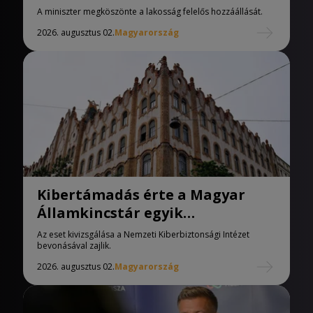
A miniszter megköszönte a lakosság felelős hozzáállását.
2026. augusztus 02.
Magyarország
Kibertámadás érte a Magyar
Államkincstár egyik
informatikai hálózatát
Az eset kivizsgálása a Nemzeti Kiberbiztonsági Intézet
bevonásával zajlik.
2026. augusztus 02.
Magyarország