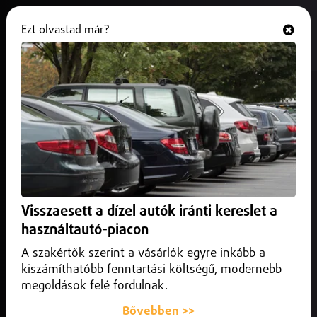
Ezt olvastad már?
Hallgasd és nézd
ONLINE
Magyarország
Visszaesett a dízel autók iránti kereslet a
használtautó-piacon
A szakértők szerint a vásárlók egyre inkább a
kiszámíthatóbb fenntartási költségű, modernebb
megoldások felé fordulnak.
Bővebben >>