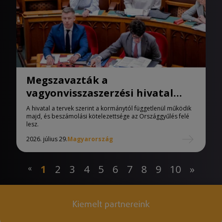
Megszavazták a
vagyonvisszaszerzési hivatal
létrehozását
A hivatal a tervek szerint a kormánytól függetlenül működik
majd, és beszámolási kötelezettsége az Országgyűlés felé
lesz.
2026. július 29.
Magyarország
«
1
2
3
4
5
6
7
8
9
10
»
Kiemelt partnereink