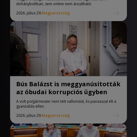
dohányboltban, sem online nem árusítható.
2026. július 29.
Magyarország
Bús Balázst is meggyanúsították
az óbudai korrupciós ügyben
A volt polgármester nem tett vallomást, és panasszal élt a
gyanúsítás ellen.
2026. július 29.
Magyarország