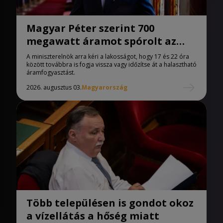
Magyar Péter szerint 700
megawatt áramot spórolt az
ország vasárnap
A miniszterelnök arra kéri a lakosságot, hogy 17 és 22 óra
között továbbra is fogja vissza vagy időzítse át a halasztható
áramfogyasztást.
2026. augusztus 03.
Magyarország
Több településen is gondot okoz
a vízellátás a hőség miatt