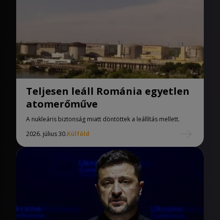
Teljesen leáll Románia egyetlen
atomerőműve
A nukleáris biztonság miatt döntöttek a leállítás mellett.
2026. július 30.
Külföld