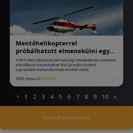
Mentőhelikopterrel
próbálhatott elmenekülni egy
balesetet okozó floridai férfi
A férfi ellen többek között hatósági intézkedéssel szembeni
ellenállás és használatban lévő járműbe történő
jogosulatlan behatolás miatt emeltek vádat.
2026. június 22.
Külföld
«
1
2
3
4
5
6
7
8
9
10
»
Kiemelt partnereink