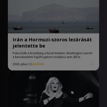
Irán a Hormuzi-szoros lezárását
jelentette be
Fokozódik a feszültség a Közel-Keleten, Washington szerint
a kereskedelmi hajóforgalom továbbra sem állt le.
2026. július 12.
Külföld