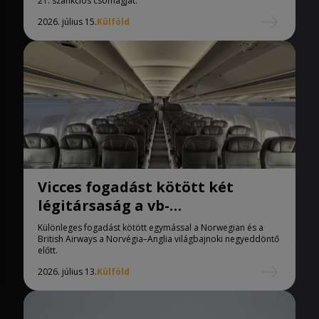
21. szankciós csomagját.
2026. július 15.
Külföld
Vicces fogadást kötött két
légitársaság a vb-
negyeddöntőre
Különleges fogadást kötött egymással a Norwegian és a
British Airways a Norvégia–Anglia világbajnoki negyeddöntő
előtt.
2026. július 13.
Külföld