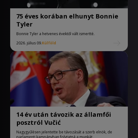
75 éves korában elhunyt Bonnie
Tyler
Bonnie Tyler a hetvenes évektől vált ismertté.
2026. július 09.
Külföld
14 év után távozik az államfői
posztról Vučić
Nagygyűlésen jelentette be távozását a szerb elnök, de
parlamenti kampányban folytatná a munkát.