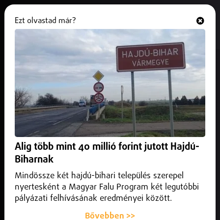
Ezt olvastad már?
Hallgasd és nézd
ONLINE
Külföld
Alig több mint 40 millió forint jutott Hajdú-
Biharnak
Mindössze két hajdú-bihari település szerepel
nyertesként a Magyar Falu Program két legutóbbi
pályázati felhívásának eredményei között.
Bővebben >>