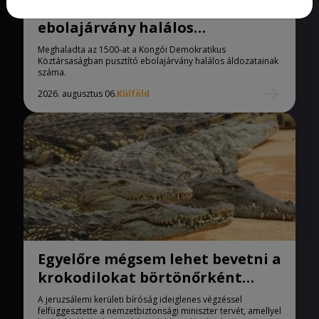
Meghaladta az 1500-at az
ebolajárvány halálos
áldozatainak száma
Meghaladta az 1500-at a Kongói Demokratikus
Köztársaságban pusztító ebolajárvány halálos áldozatainak
száma.
2026. augusztus 06.
Külföld
Egyelőre mégsem lehet bevetni a
krokodilokat börtönőrként
Izraelben
A jeruzsálemi kerületi bíróság ideiglenes végzéssel
felfüggesztette a nemzetbiztonsági miniszter tervét, amellyel