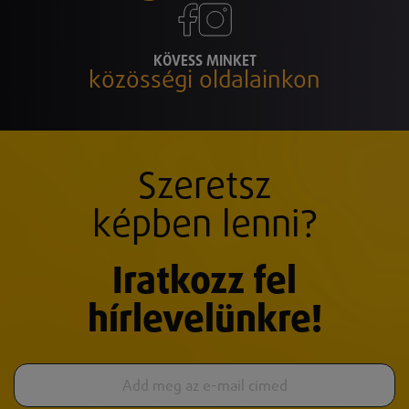
KÖVESS MINKET
közösségi oldalainkon
Szeretsz
képben lenni?
Iratkozz fel
hírlevelünkre!