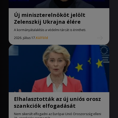
Új miniszterelnököt jelölt
Zelenszkij Ukrajna élére
A kormányátalakítás a védelmi tárcát is érintheti.
2026. július 17.
Külföld
Elhalasztották az új uniós orosz
szankciók elfogadását
Nem sikerült elfogadni az Európai Unió Oroszország elleni