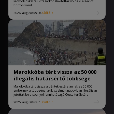
krokodilokkal teli vizesárkot alakítottak volna ki a Keciot
börtön körül.
2026. augusztus 06.
Külföld
Marokkóba tért vissza az 50 000
illegális határsértő többsége
Marokkóba tért vissza a péntek estére annak az 50 000
embernek a többsége, akik az elmúlt napokban illegálisan
jutottak be a spanyol fennhatóságú Ceuta területére
2026. augusztus 01.
Külföld