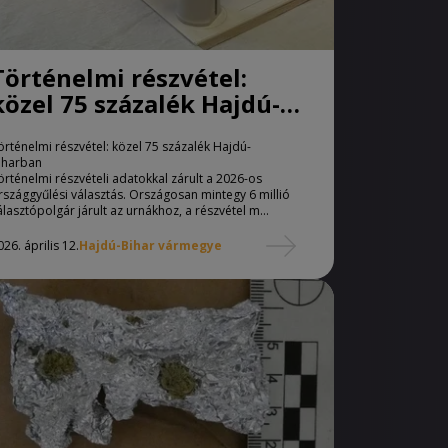
Történelmi részvétel:
közel 75 százalék Hajdú-
Biharban
örténelmi részvétel: közel 75 százalék Hajdú-
iharban
örténelmi részvételi adatokkal zárult a 2026-os
rszággyűlési választás. Országosan mintegy 6 millió
álasztópolgár járult az urnákhoz, a részvétel m...
026. április 12.
Hajdú-Bihar vármegye