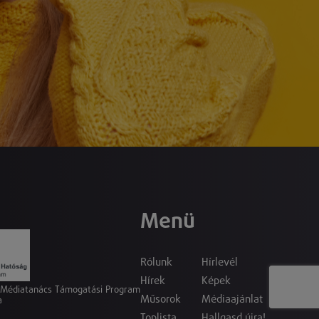
Menü
Rólunk
Hírlevél
Hírek
Képek
a Médiatanács Támogatási Program
Műsorok
Médiaajánlat
a
Toplista
Hallgasd újra!