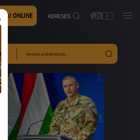
 nézd
ONLINE