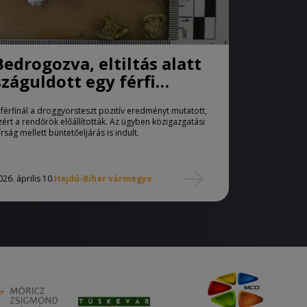
Bedrogozva, eltiltás alatt
száguldott egy férfi
Komádiban
 férfinál a droggyorsteszt pozitív eredményt mutatott,
zért a rendőrök előállították. Az ügyben közigazgatási
írság mellett büntetőeljárás is indult.
026. április 10.
Hajdú-Bihar vármegye