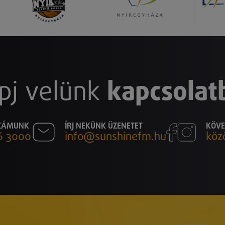
pj velünk
kapcsolat
SZÁMUNK
ÍRJ NEKÜNK ÜZENETET
KÖVE
6 3000
info@sunshinefm.hu
köz