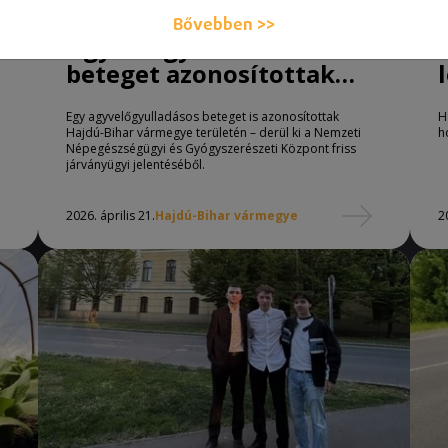
Bővebben >>
Agyvelőgyulladásos
beteget azonosítottak
Hajdú-Biharban
Egy agyvelőgyulladásos beteget is azonosítottak
H
Hajdú-Bihar vármegye területén – derül ki a Nemzeti
h
Népegészségügyi és Gyógyszerészeti Központ friss
járványügyi jelentéséből.
2026. április 21.
Hajdú-Bihar vármegye
2