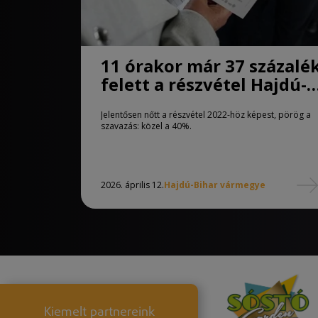
11 órakor már 37 százalé
felett a részvétel Hajdú-
Biharban
Jelentősen nőtt a részvétel 2022-höz képest, pörög a
szavazás: közel a 40%.
2026. április 12.
Hajdú-Bihar vármegye
Kiemelt partnereink