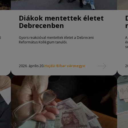
Diákok mentettek életet
Debrecenben
t
Gyors reakcióval mentettek életet a Debreceni
A
Református Kollégium tanulói.
é
s
2026. április 20.
Hajdú-Bihar vármegye
2