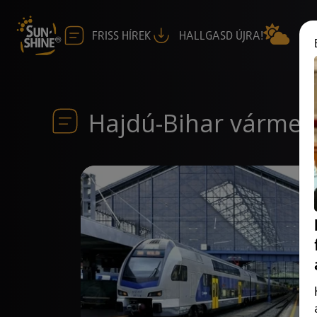
FRISS HÍREK
HALLGASD ÚJRA!
Hajdú-Bihar vármeg