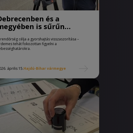
Debrecenben és a
megyében is sűrűn
mérnek
 rendőrség célja a gyorshajtás visszaszorítása –
rdemes tehát fokozottan figyelni a
ebességhatárokra.
026. április 15.
Hajdú-Bihar vármegye