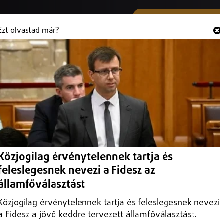
SMS ÉS VIBER SZÁMUNK
Hallgasd és
+36 (20) 316 3000
Ezt olvastad már?
ye
Közjogilag érvénytelennek tartja és
feleslegesnek nevezi a Fidesz az
államfőválasztást
Közjogilag érvénytelennek tartja és feleslegesnek nevezi
a Fidesz a jövő keddre tervezett államfőválasztást.