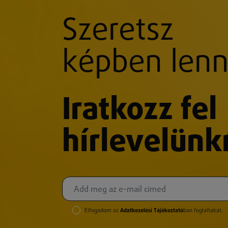
Szeretsz
képben lenn
Iratkozz fel
hírlevelünk
Elfogadom az
Adatkezelési Tájékoztató
ban foglaltakat.