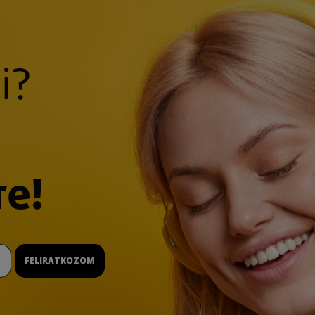
i?
re!
FELIRATKOZOM