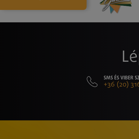
Lé
SMS ÉS VIBER 
+36 (20) 31