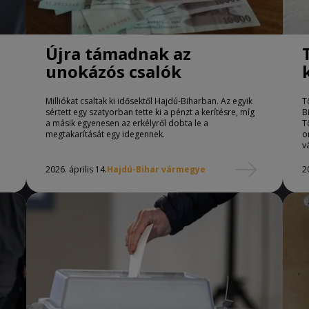
Újra támadnak az
unokázós csalók
Milliókat csaltak ki idősektől Hajdú-Biharban. Az egyik
T
sértett egy szatyorban tette ki a pénzt a kerítésre, míg
B
a másik egyenesen az erkélyről dobta le a
T
megtakarítását egy idegennek.
o
v
2026. április 14.
Hajdú-Bihar vármegye
2