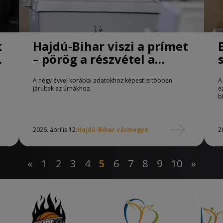
k
Hajdú-Bihar viszi a prímet
– pörög a részvétel a
keleti megyékben
A négy évvel korábbi adatokhoz képest is többen
A
járultak az úrnákhoz.
e
b
2026. április 12.
Hajdú-Bihar vármegye
2
«
1
2
3
4
5
6
7
8
9
10
»