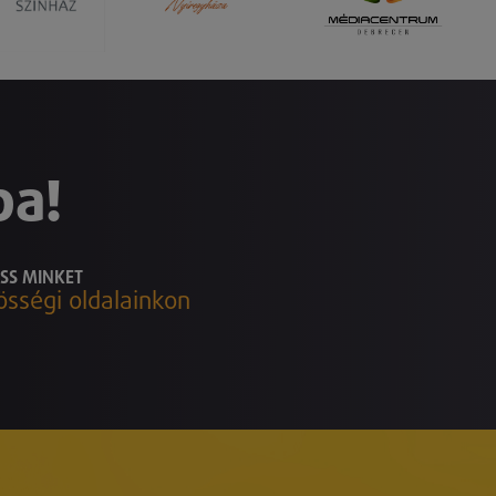
ba!
SS MINKET
össégi oldalainkon