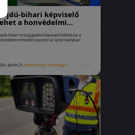
Hajdú-bihari képviselő
lehet a honvédelmi
miniszter
ajdú-bihari országgyűlési képviselő töltheti be a
onvédelmi miniszteri posztot az új kormányban.
026. április 21.
Hajdú-Bihar vármegye