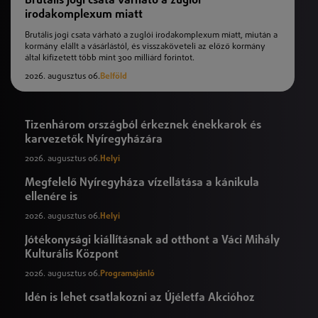
irodakomplexum miatt
Brutális jogi csata várható a zuglói irodakomplexum miatt, miután a
kormány elállt a vásárlástól, és visszaköveteli az előző kormány
által kifizetett több mint 300 milliárd forintot.
2026. augusztus 06.
Belföld
Tizenhárom országból érkeznek énekkarok és
karvezetők Nyíregyházára
2026. augusztus 06.
Helyi
Megfelelő Nyíregyháza vízellátása a kánikula
ellenére is
2026. augusztus 06.
Helyi
Jótékonysági kiállításnak ad otthont a Váci Mihály
Kulturális Központ
2026. augusztus 06.
Programajánló
Idén is lehet csatlakozni az Újéletfa Akcióhoz