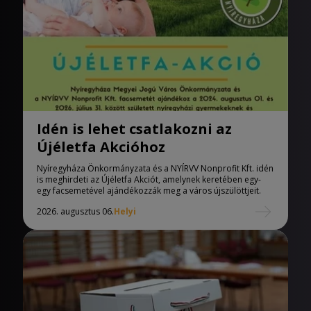
Idén is lehet csatlakozni az
Újéletfa Akcióhoz
Nyíregyháza Önkormányzata és a NYÍRVV Nonprofit Kft. idén
is meghirdeti az Újéletfa Akciót, amelynek keretében egy-
egy facsemetével ajándékozzák meg a város újszülöttjeit.
2026. augusztus 06.
Helyi