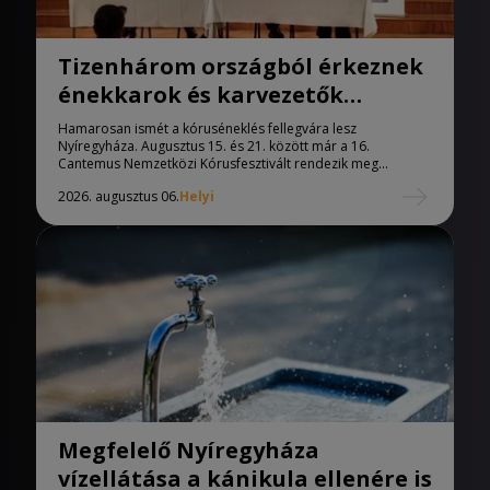
Tizenhárom országból érkeznek
énekkarok és karvezetők
Nyíregyházára
Hamarosan ismét a kóruséneklés fellegvára lesz
Nyíregyháza. Augusztus 15. és 21. között már a 16.
Cantemus Nemzetközi Kórusfesztivált rendezik meg...
2026. augusztus 06.
Helyi
Megfelelő Nyíregyháza
vízellátása a kánikula ellenére is