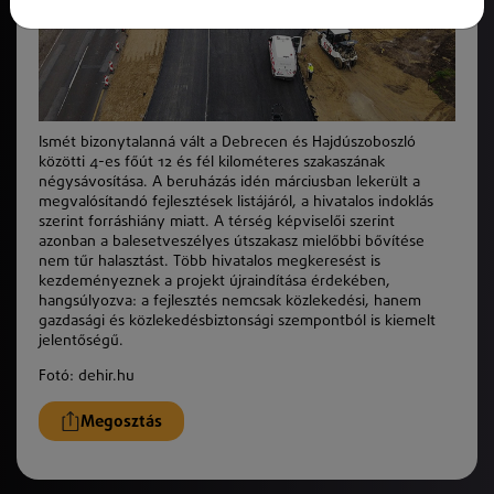
Ismét bizonytalanná vált a Debrecen és Hajdúszoboszló
közötti 4-es főút 12 és fél kilométeres szakaszának
négysávosítása. A beruházás idén márciusban lekerült a
megvalósítandó fejlesztések listájáról, a hivatalos indoklás
szerint forráshiány miatt. A térség képviselői szerint
azonban a balesetveszélyes útszakasz mielőbbi bővítése
nem tűr halasztást. Több hivatalos megkeresést is
kezdeményeznek a projekt újraindítása érdekében,
hangsúlyozva: a fejlesztés nemcsak közlekedési, hanem
gazdasági és közlekedésbiztonsági szempontból is kiemelt
jelentőségű.
Fotó: dehir.hu
Megosztás