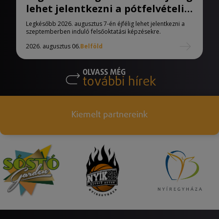
lehet jelentkezni a pótfelvételi
eljárásban
Legkésőbb 2026. augusztus 7-én éjfélig lehet jelentkezni a
szeptemberben induló felsőoktatási képzésekre.
2026. augusztus 06.
Belföld
OLVASS MÉG
további hírek
Kiemelt partnereink