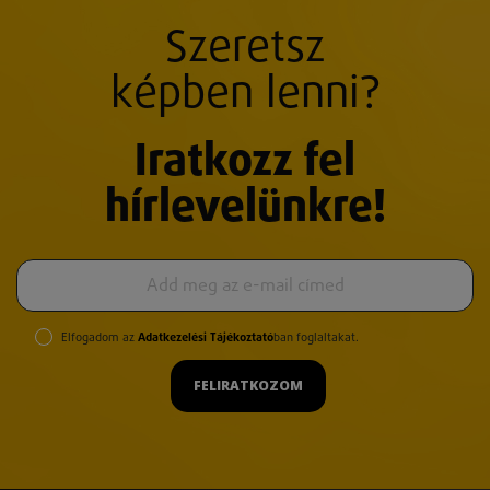
Szeretsz
képben lenni?
Iratkozz fel
hírlevelünkre!
Elfogadom az
Adatkezelési Tájékoztató
ban foglaltakat.
FELIRATKOZOM