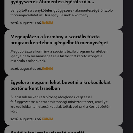
gyógyszerek áfamentességéről szóló
törvényjavaslat
Benyújtotta a vényköteles gyógyszerek áfamentességéről szóló
törvényjavaslatot az Országgyűlésnek a kormány.
2026. augusztus 06.
Belföld
Megduplázza a kormány a szociális tűzifa
program keretében igényelhető mennyiséget
Megduplázza a kormány a szociális tűzifa program keretében
igényelhető mennyiséget és a biztosított keretösszeget a
rászoruló családoknak.
2026. augusztus 06.
Belföld
Egyelőre mégsem lehet bevetni a krokodilokat
börtönőrként Izraelben
A jeruzsálemi kerületi bíróság ideiglenes végzéssel
felfüggesztette a nemzetbiztonsági miniszter tervét, amellyel
krokodilokkal teli vizesárkot alakítottak volna ki a Keciot börtön
körül.
2026. augusztus 06.
Külföld
Brutális jogi csata várható a zuglói