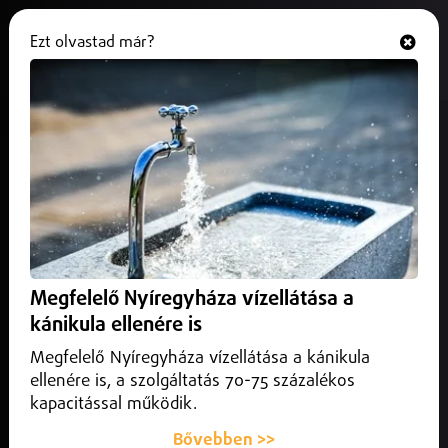
Ezt olvastad már?
Hallgasd és nézd
ONLINE
Bizonytalanná vált a Debrecen–
Hajdúszoboszló útfejlesztés
2026. július 08.
Hajdú-Bihar vármegye
Ismét bizonytalanná vált a Debrecen és Hajdúszoboszló
közötti 4-es főút 12 és fél kilométeres szakaszának
Megfelelő Nyíregyháza vízellátása a
négysávosítása.
kánikula ellenére is
Megfelelő Nyíregyháza vízellátása a kánikula
ellenére is, a szolgáltatás 70-75 százalékos
kapacitással működik.
Bővebben >>