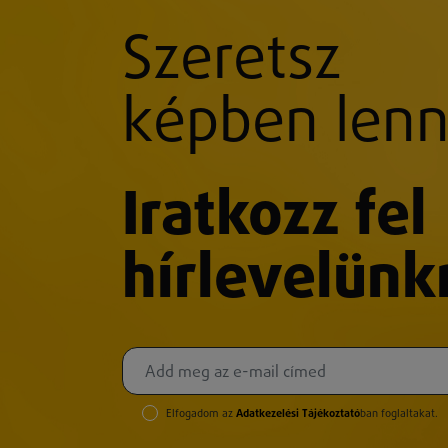
Szeretsz
képben lenn
Iratkozz fel
hírlevelünk
Elfogadom az
Adatkezelési Tájékoztató
ban foglaltakat.