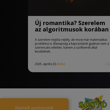
Új romantika? Szerelem
az algoritmusok korában
A szerelem régóta rejtély, de most már matematikai
probléma is. Manapság a kapcsolatok gyakran nem a
szerencsés véletlen, hanem a szoftverek által
kezdődnek.
2025. április 23.
Üzlet
Kiemelt partnereink