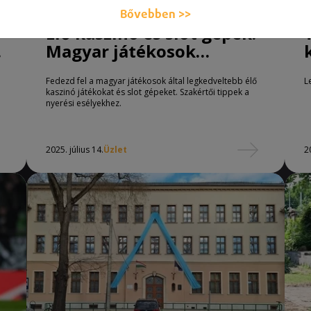
Bővebben >>
Élő kaszinó és slot gépek:
Magyar játékosok
kedvenc szerencsejátékai
Fedezd fel a magyar játékosok által legkedveltebb élő
L
kaszinó játékokat és slot gépeket. Szakértői tippek a
nyerési esélyekhez.
2025. július 14.
Üzlet
2