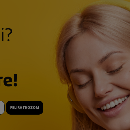
i?
re!
FELIRATKOZOM