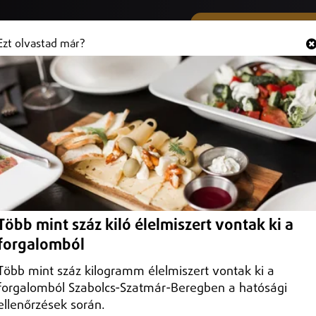
SMS ÉS VIBER SZÁMUNK
Hallgasd és
+36 (20) 316 3000
Ezt olvastad már?
Több mint száz kiló élelmiszert vontak ki a
forgalomból
Több mint száz kilogramm élelmiszert vontak ki a
forgalomból Szabolcs-Szatmár-Beregben a hatósági
ellenőrzések során.