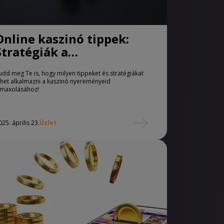
Online kaszinó tippek:
Stratégiák a
nyeremények
udd meg Te is, hogy milyen tippeket és stratégiákat
maximalizálásához
ehet alkalmazni a kaszinó nyereményeid
imaxolásához!
025. április 23.
Üzlet