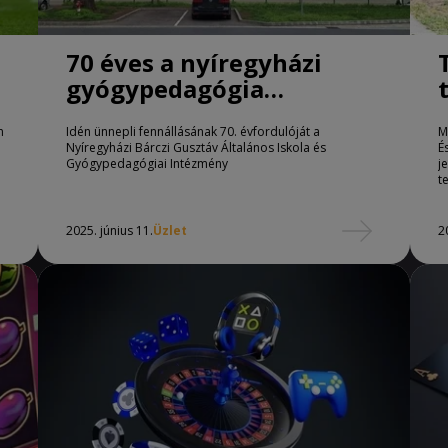
l
70 éves a nyíregyházi
gyógypedagógia
központja
n
Idén ünnepli fennállásának 70. évfordulóját a
M
Nyíregyházi Bárczi Gusztáv Általános Iskola és
É
Gyógypedagógiai Intézmény
j
t
2025. június 11.
Üzlet
2