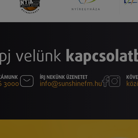
pj velünk
kapcsolat
SZÁMUNK
ÍRJ NEKÜNK ÜZENETET
KÖVE
6 3000
info@sunshinefm.hu
köz