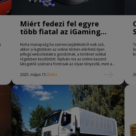
Miért fedezi fel egyre
több fiatal az iGaming
világát? Mi olyan vonzó
s
Noha manapság ha szerencsejátékokról esik szó,
T
ebben az iparágban?
akkor a legtöbben az online térben elérhető ilyen
l
jellegű weboldalakra gondolnak, a történet sokkal
k
régebben kezdődött. Nyilván ma az online kaszinó
látogatók számára fontosak az olyan tényezők, mint a
sportfogadasok.tv/bonuszok/ jellegű jutalmak, pedig
korábban ilyesmi nem volt, mégis sokan látogatták a
2025. május 15.
Üzlet
2
szárazföldi kaszinókat.