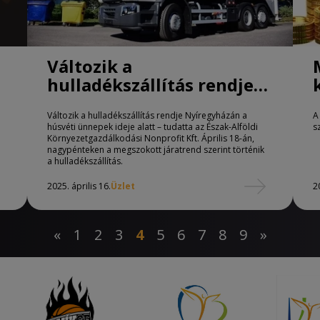
Változik a
hulladékszállítás rendje
Nyíregyházán
Változik a hulladékszállítás rendje Nyíregyházán a
A
húsvéti ünnepek ideje alatt – tudatta az Észak-Alföldi
s
Környezetgazdálkodási Nonprofit Kft. Április 18-án,
nagypénteken a megszokott járatrend szerint történik
a hulladékszállítás.
2025. április 16.
Üzlet
2
«
1
2
3
4
5
6
7
8
9
»