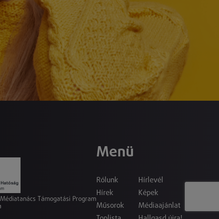
Menü
Rólunk
Hírlevél
Hírek
Képek
a Médiatanács Támogatási Program
Műsorok
Médiaajánlat
a
Toplista
Hallgasd újra!