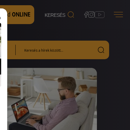
 nézd
ONLINE