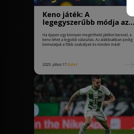
Keno játék: A
legegyszerűbb módja az
online nyerésnek
Ha éppen egy könnyen megérthető játékot keresel, a
keno lehet a legjobb választás. Az alábbiakban pedig
bemutatjuk a főbb szabályait és minden mást!
2025. július 17.
Üzlet