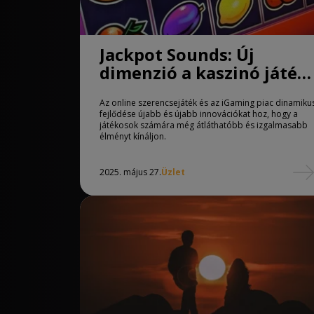
Jackpot Sounds: Új
dimenzió a kaszinó játék
újrajátszásokban
Az online szerencsejáték és az iGaming piac dinamiku
fejlődése újabb és újabb innovációkat hoz, hogy a
játékosok számára még átláthatóbb és izgalmasabb
élményt kínáljon.
2025. május 27.
Üzlet