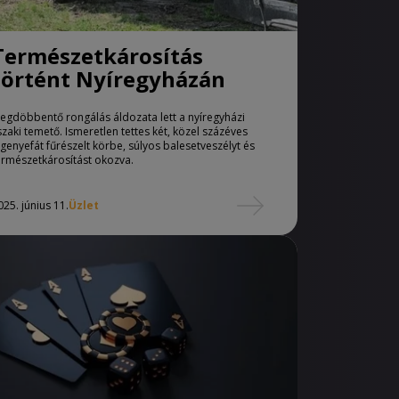
Természetkárosítás
történt Nyíregyházán
egdöbbentő rongálás áldozata lett a nyíregyházi
szaki temető. Ismeretlen tettes két, közel százéves
egenyefát fűrészelt körbe, súlyos balesetveszélyt és
ermészetkárosítást okozva.
025. június 11.
Üzlet