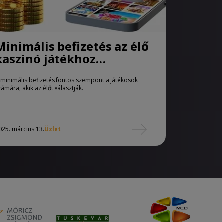
Minimális befizetés az élő
kaszinó játékhoz
Magyarországon
 minimális befizetés fontos szempont a játékosok
zámára, akik az élőt választják.
025. március 13.
Üzlet