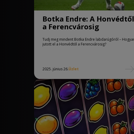
Botka Endre: A Honvédtő
a Ferencvárosig
Tudj meg mindent Botka Endre labdarúgóról – Hogya
jutott el a Honvédtől a Ferencvárosig?
2025. június 26.
Üzlet