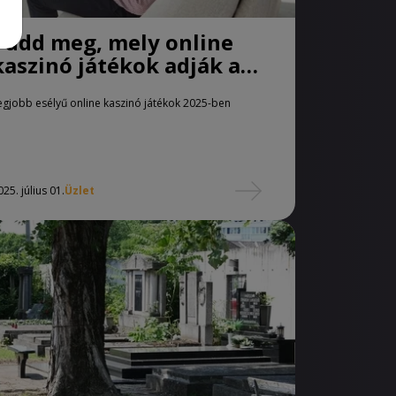
Tudd meg, mely online
kaszinó játékok adják a
legjobb esélyeket a
egjobb esélyű online kaszinó játékok 2025-ben
nyerésre!
025. július 01.
Üzlet