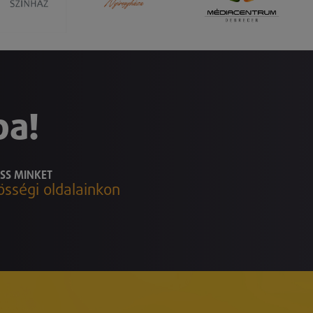
ba!
SS MINKET
össégi oldalainkon