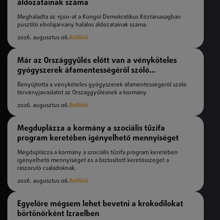
áldozatainak száma
Meghaladta az 1500-at a Kongói Demokratikus Köztársaságban
pusztító ebolajárvány halálos áldozatainak száma.
2026. augusztus 06.
Külföld
Már az Országgyűlés előtt van a vényköteles
gyógyszerek áfamentességéről szóló
törvényjavaslat
Benyújtotta a vényköteles gyógyszerek áfamentességéről szóló
törvényjavaslatot az Országgyűlésnek a kormány.
2026. augusztus 06.
Belföld
Megduplázza a kormány a szociális tűzifa
program keretében igényelhető mennyiséget
Megduplázza a kormány a szociális tűzifa program keretében
igényelhető mennyiséget és a biztosított keretösszeget a
rászoruló családoknak.
2026. augusztus 06.
Belföld
Egyelőre mégsem lehet bevetni a krokodilokat
börtönőrként Izraelben