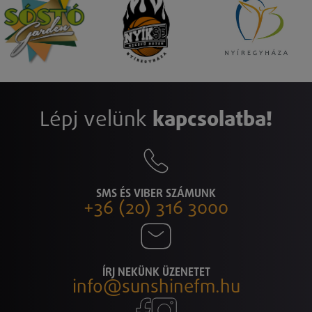
Lépj velünk
kapcsolatba!
SMS ÉS VIBER SZÁMUNK
+36 (20) 316 3000
ÍRJ NEKÜNK ÜZENETET
info@sunshinefm.hu