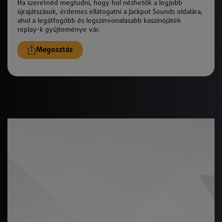
Ha szeretnéd megtudni, hogy hol nézhetők a legjobb
újrajátszások, érdemes ellátogatni a Jackpot Sounds oldalára,
ahol a legátfogóbb és legszínvonalasabb kaszinójáték
replay-k gyűjteménye vár.
Megosztás