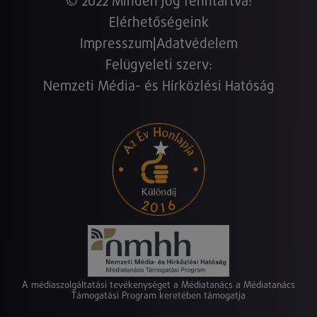
© 2022 Minden jog fenntartva!
Elérhetőségeink
Impresszum
|
Adatvédelem
Felügyeleti szerv:
Nemzeti Média- és Hírközlési Hatóság
A médiaszolgáltatási tevékenységet a Médiatanács a Médiatanács
Támogatási Program keretében támogatja