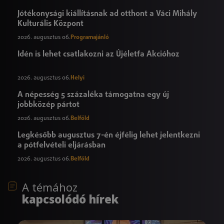
Jótékonysági kiállításnak ad otthont a Váci Mihály
Kulturális Központ
2026. augusztus 06.
Programajánló
Idén is lehet csatlakozni az Újéletfa Akcióhoz
2026. augusztus 06.
Helyi
A népesség 5 százaléka támogatna egy új
jobbközép pártot
2026. augusztus 06.
Belföld
Legkésőbb augusztus 7-én éjfélig lehet jelentkezni
a pótfelvételi eljárásban
2026. augusztus 06.
Belföld
A témához
kapcsolódó hírek