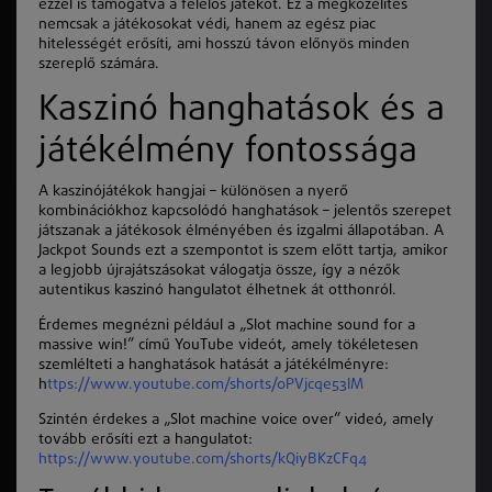
ezzel is támogatva a felelős játékot. Ez a megközelítés
nemcsak a játékosokat védi, hanem az egész piac
hitelességét erősíti, ami hosszú távon előnyös minden
szereplő számára.
Kaszinó hanghatások és a
játékélmény fontossága
A kaszinójátékok hangjai – különösen a nyerő
kombinációkhoz kapcsolódó hanghatások – jelentős szerepet
játszanak a játékosok élményében és izgalmi állapotában. A
Jackpot Sounds ezt a szempontot is szem előtt tartja, amikor
a legjobb újrajátszásokat válogatja össze, így a nézők
autentikus kaszinó hangulatot élhetnek át otthonról.
Érdemes megnézni például a „Slot machine sound for a
massive win!” című YouTube videót, amely tökéletesen
szemlélteti a hanghatások hatását a játékélményre:
h
ttps://www.youtube.com/shorts/0PVjcqe53lM
Szintén érdekes a „Slot machine voice over” videó, amely
tovább erősíti ezt a hangulatot:
https://www.youtube.com/shorts/kQiyBKzCFq4