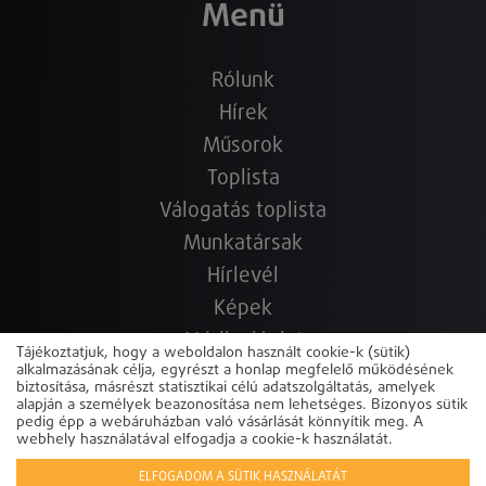
Menü
Rólunk
Hírek
Műsorok
Toplista
Válogatás toplista
Munkatársak
Hírlevél
Képek
Médiaajánlat
Tájékoztatjuk, hogy a weboldalon használt cookie-k (sütik)
alkalmazásának célja, egyrészt a honlap megfelelő működésének
Hallgasd újra!
biztosítása, másrészt statisztikai célú adatszolgáltatás, amelyek
Elérhetőségek
alapján a személyek beazonosítása nem lehetséges. Bizonyos sütik
pedig épp a webáruházban való vásárlását könnyítik meg. A
Copyright © 2022-2026 www.sunshine.hu.hu
Powered by
webhely használatával elfogadja a cookie-k használatát.
ELFOGADOM A SÜTIK HASZNÁLATÁT