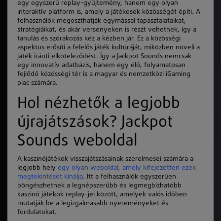
egy egyszerű replay-gyűjtemény, hanem egy olyan
interaktív platform is, amely a játékosok közösségét építi. A
felhasználók megoszthatják egymással tapasztalataikat,
stratégiáikat, és akár versenyeken is részt vehetnek, így a
tanulás és szórakozás kéz a kézben jár. Ez a közösségi
aspektus erősíti a felelős játék kultúráját, miközben növeli a
játék iránti elköteleződést. Így a Jackpot Sounds nemcsak
egy innovatív adatbázis, hanem egy élő, folyamatosan
fejlődő közösségi tér is a magyar és nemzetközi iGaming
piac számára.
Hol nézhetők a legjobb
újrajátszások? Jackpot
Sounds weboldal
A kaszinójátékok visszajátszásainak szerelmesei számára a
legjobb hely
egy olyan weboldal, amely kifejezetten ezek
megtekintését kínálja
. Itt a felhasználók egyszerűen
böngészhetnek a legnépszerűbb és legmegbízhatóbb
kaszinó játékok replay-jei között, amelyek valós időben
mutatják be a legizgalmasabb nyereményeket és
fordulatokat.