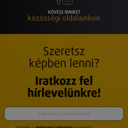
KÖVESS MINKET
közösségi oldalainkon
Szeretsz
képben lenni?
Iratkozz fel
hírlevelünkre!
Elfogadom az
Adatkezelési Tájékoztató
ban foglaltakat.