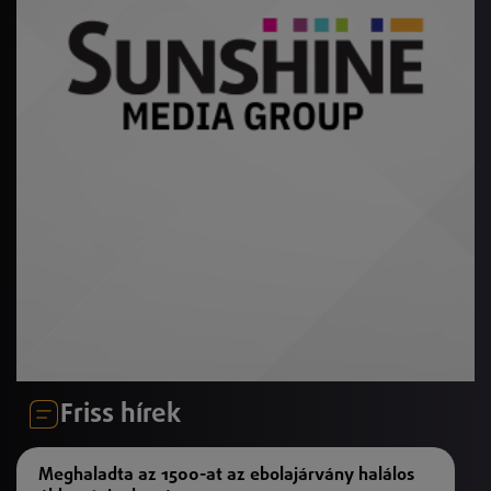
Friss hírek
Meghaladta az 1500-at az ebolajárvány halálos