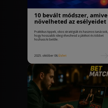
10 bevált módszer, amive
növelheted az esélyeidet
Praktikus tippek, okos stratégiák és hasznos tanácsok,
hogy hosszabb ideig élvezhesd a játékot és többet
hozhass ki belőle.
2025. október 06.
Üzlet