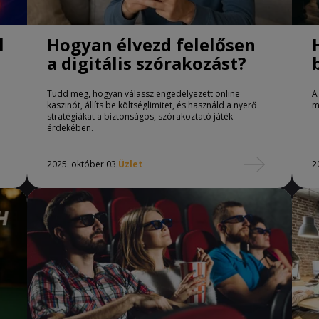
l
Hogyan élvezd felelősen
a digitális szórakozást?
Tudd meg, hogyan válassz engedélyezett online
A
kaszinót, állíts be költséglimitet, és használd a nyerő
m
stratégiákat a biztonságos, szórakoztató játék
érdekében.
2025. október 03.
Üzlet
2