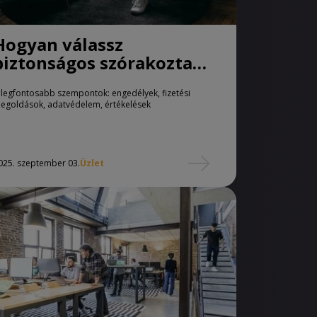
Hogyan válassz
biztonságos szórakoztató
szolgáltatót?
 legfontosabb szempontok: engedélyek, fizetési
egoldások, adatvédelem, értékelések
025. szeptember 03.
Üzlet