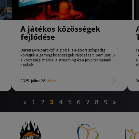
A játékos közösségek
fejlődése
Baráti LAN-partiktól a globális e-sport színpadig
F
követjük a gaming közösségek változásait, bemutatjuk
T
a közösségi média, a streaming és a jövő techjeinek
G
hatását
o
2025. július 28.
Üzlet
2
«
1
2
3
4
5
6
7
8
9
»