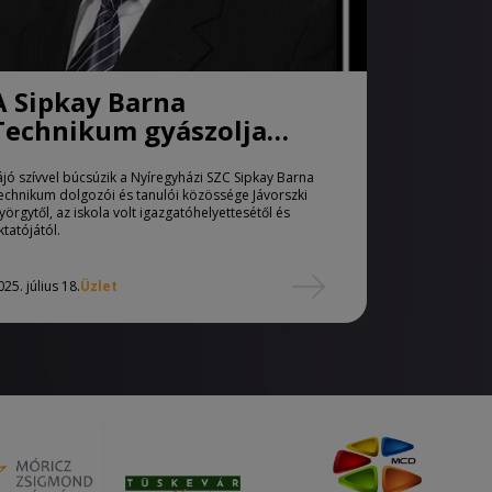
A Sipkay Barna
Technikum gyászolja
szeretett oktatóját
ájó szívvel búcsúzik a Nyíregyházi SZC Sipkay Barna
echnikum dolgozói és tanulói közössége Jávorszki
yörgytől, az iskola volt igazgatóhelyettesétől és
ktatójától.
025. július 18.
Üzlet