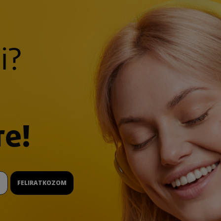
i?
re!
FELIRATKOZOM