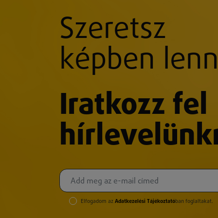
Szeretsz
képben lenn
Iratkozz fel
hírlevelünk
Elfogadom az
Adatkezelési Tájékoztató
ban foglaltakat.