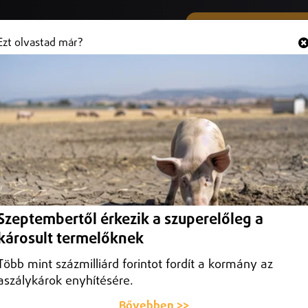
SMS ÉS VIBER SZÁMUNK
Hallgasd és
+36 (20) 316 3000
Ezt olvastad már?
Szeptembertől érkezik a szuperelőleg a
károsult termelőknek
Több mint százmilliárd forintot fordít a kormány az
aszálykárok enyhítésére.
Bővebben >>