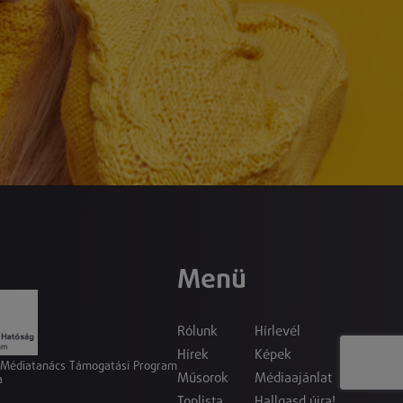
Menü
Rólunk
Hírlevél
Hírek
Képek
a Médiatanács Támogatási Program
Műsorok
Médiaajánlat
a
Toplista
Hallgasd újra!