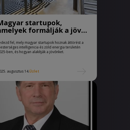
Magyar startupok,
amelyek formálják a jövő
technológiáját
edezd fel, mely magyar startupok hoznak áttörést a
esterséges intelligencia és zöld energia területén
025-ben, és hogyan alakítják a jövőnket.
025. augusztus 14.
Üzlet