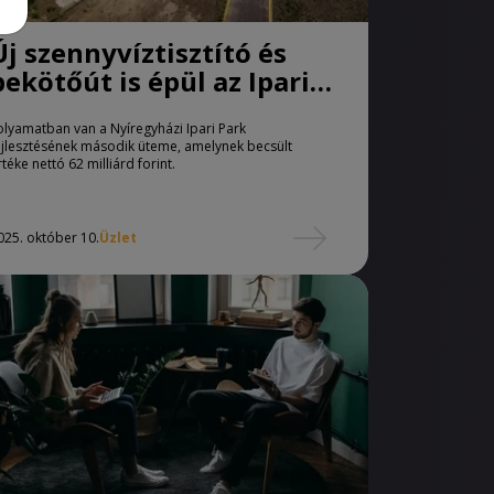
Új szennyvíztisztító és
bekötőút is épül az Ipari
parkban
olyamatban van a Nyíregyházi Ipari Park
ejlesztésének második üteme, amelynek becsült
rtéke nettó 62 milliárd forint.
025. október 10.
Üzlet