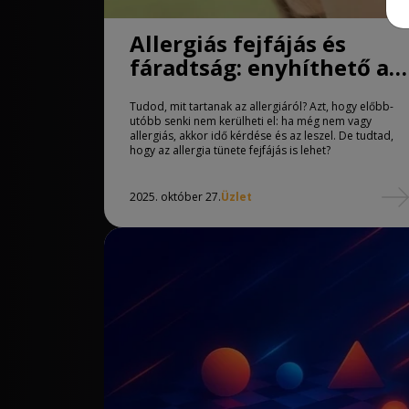
Allergiás fejfájás és
fáradtság: enyhíthető a
Shenmen piercing
Tudod, mit tartanak az allergiáról? Azt, hogy előbb-
segítségével?
utóbb senki nem kerülheti el: ha még nem vagy
allergiás, akkor idő kérdése és az leszel. De tudtad,
hogy az allergia tünete fejfájás is lehet?
2025. október 27.
Üzlet