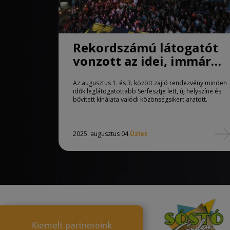
Rekordszámú látogatót
vonzott az idei, immár
Sóstó Serfeszt és
Az augusztus 1. és 3. között zajló rendezvény minden
Buboréknapok
idők leglátogatottabb Serfesztje lett, új helyszíne és
bővített kínálata valódi közönségsikert aratott.
2025. augusztus 04.
Üzlet
Kiemelt partnereink