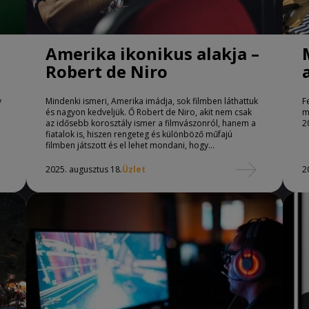
Amerika ikonikus alakja –
Robert de Niro
y
Mindenki ismeri, Amerika imádja, sok filmben láthattuk
F
és nagyon kedveljük. Ő Robert de Niro, akit nem csak
m
az idősebb korosztály ismer a filmvászonról, hanem a
2
fiatalok is, hiszen rengeteg és különböző műfajú
filmben játszott és el lehet mondani, hogy
mindegyikben nagyot alakított.
2025. augusztus 18.
Üzlet
2