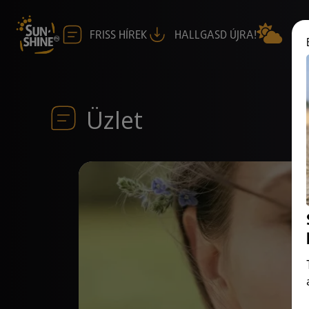
FRISS HÍREK
HALLGASD ÚJRA!
Üzlet