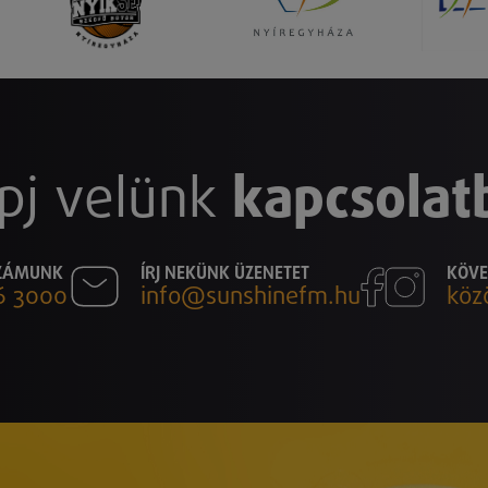
pj velünk
kapcsolat
SZÁMUNK
ÍRJ NEKÜNK ÜZENETET
KÖVE
6 3000
info@sunshinefm.hu
köz