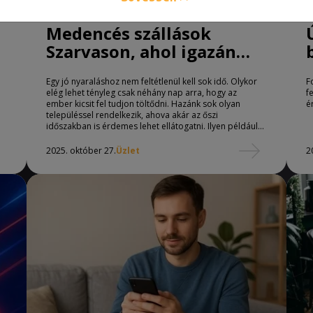
Medencés szállások
Szarvason, ahol igazán
kikapcsolódhatsz: tervezd
Egy jó nyaraláshoz nem feltétlenül kell sok idő. Olykor
F
meg a tökéletes
elég lehet tényleg csak néhány nap arra, hogy az
f
hétvégét!
ember kicsit fel tudjon töltődni. Hazánk sok olyan
é
településsel rendelkezik, ahova akár az őszi
időszakban is érdemes lehet ellátogatni. Ilyen például
Szarvas is! Hol célszerű megszállni? Medencés
szállások Szarvason, ahol igazán kikapcsolódhatsz:
2025. október 27.
Üzlet
2
tervezd meg a tökéletes hétvégét!