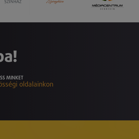
ba!
SS MINKET
össégi oldalainkon