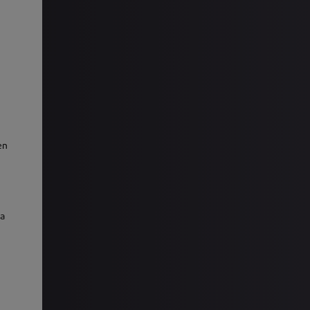
en
 a