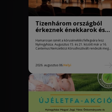
Tizenhárom országból
érkeznek énekkarok és
karvezetők
Hamarosan ismét a kóruséneklés fellegvára lesz
Nyíregyházára
Nyíregyháza. Augusztus 15. és 21. között már a 16.
Cantemus Nemzetközi Kórusfesztivált rendezik meg...
2026. augusztus 06.
Helyi