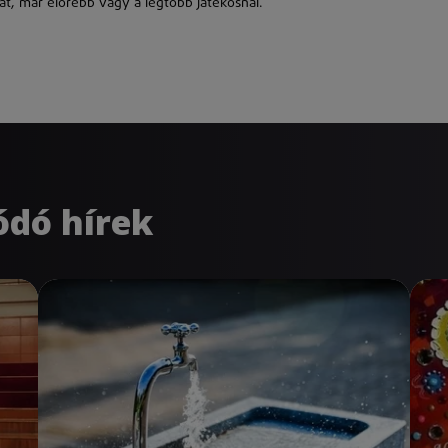
at, már előrébb vagy a legtöbb játékosnál.
ódó hírek