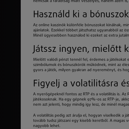
nemcsak a fáradtság miatt veszélyes, hanem azért is, 
Használd ki a bónuszok
Az online kaszinók különféle bónuszokat kínálnak, m
ajánlatok. Ezekkel többet játszhatsz ugyanabból az ös
Minél ügyesebben használod ki ezeket az extra jutalm
Játssz ingyen, mielőtt
Mielőtt valódi pénzt tennél fel, érdemes a játékoka
szimbólumok és bónuszkörök működnek, mint az éles 
gyors a játék, milyen gyakran ad nyereményt, és hog
Figyelj a volatilitásra 
A nyerőgépeknél fontos az RTP és a volatilitás is. Az
játékosoknak. Ha egy gépnek 97%-os az RTP-je, akkor 
nem azt jelenti, hogy mindig így lesz, de minél maga
A volatilitás pedig azt árulja el, hogyan viselkedik a
tovább tudsz játszani egy kisebb keretből. A magas vol
nagyobb lehet.