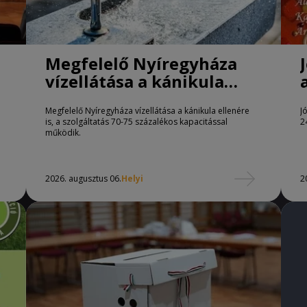
Megfelelő Nyíregyháza
vízellátása a kánikula
ellenére is
Megfelelő Nyíregyháza vízellátása a kánikula ellenére
J
is, a szolgáltatás 70-75 százalékos kapacitással
2
működik.
2026. augusztus 06.
Helyi
2