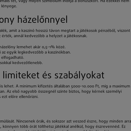
imális tét, vagy milyen szimbólum indítja a bónuszkört. Ha ezekkel nem
k lényege.
sony házelőnnyel
alék, amit a kaszinó hosszú távon megtart a játékosok pénzéből, viszont
 érték, annál kedvezőbb a helyzet a játékosnak.
a házelőny lemehet akár 0,5-1% közé.
mi az egyik legkedvezőbb a kaszinókban.
g elfogadható.
i sokkal kedvezőtlenebb.
 limiteket és szabályokat
 is lehet. A minimum kifizetés általában 5000-10.000 Ft, míg a maximum
an. Az első nagyobb összegnél szinte biztos, hogy kérnek személyi
zt előre ellenőrizni.
ő múlását. Nincsenek órák, és sokszor azt veszed észre, hogy minden arr
 könnyen több órát tölthetsz játékkal anélkül, hogy észrevennéd. Ez