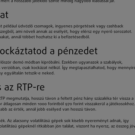
mert a hosszabb játékidő szinte mindig nagyobb kiadással jár.
at
int például üdvözlő csomagok, ingyenes pörgetések vagy cashback
szegből, ami növeli annak az esélyét, hogy elérsz egy nyerő sorozatot.
akat, annál többet hozhatsz ki a befizetésedből.
 kockáztatod a pénzedet
t először demó módban kipróbálni. Ezekben ugyanazok a szabályok,
verzióban, csak kockázat nélkül. Így megtapasztalhatod, hogy mennyir
y egyáltalán tetszik-e neked.
és az RTP-re
 RTP megmutatja, hosszú távon a feltett pénz hány százaléka tér vissza a
átlagosan minden 1000 forintból 970 forint visszakerül a játékosokhoz.
sabb az érték, annál jobb esélyed van hosszú távon.
 játék. Az alacsony volatilitású gépek sok kisebb nyereményt adnak, így
atilitású gépeknél ritkábban jön találat, viszont ha nyersz, az összeg jóv