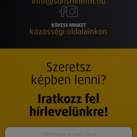
info@sunshinefm.hu
KÖVESS MINKET
közösségi oldalainkon
Szeretsz
képben lenni?
Iratkozz fel
hírlevelünkre!