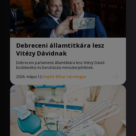
Debreceni államtitkára lesz
Vitézy Dávidnak
Debreceni parlamenti államtitkára lesz Vitézy Dávid
közlekedési és beruházási miniszterjelöltnek.
2026. május 12.
Hajdú-Bihar vármegye