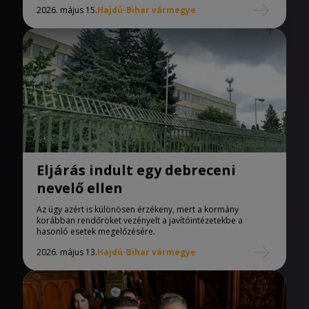
2026. május 15.
Hajdú-Bihar vármegye
Eljárás indult egy debreceni
nevelő ellen
Az ügy azért is különösen érzékeny, mert a kormány
korábban rendőröket vezényelt a javítóintézetekbe a
hasonló esetek megelőzésére.
2026. május 13.
Hajdú-Bihar vármegye