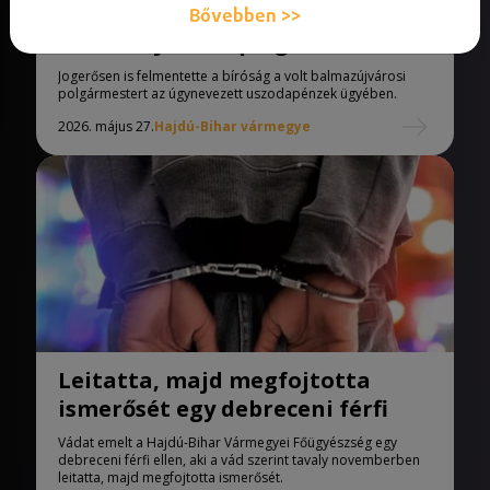
Jogerősen felmentették a volt
Bővebben >>
balmazújvárosi polgármestert
Jogerősen is felmentette a bíróság a volt balmazújvárosi
polgármestert az úgynevezett uszodapénzek ügyében.
2026. május 27.
Hajdú-Bihar vármegye
Leitatta, majd megfojtotta
ismerősét egy debreceni férfi
Vádat emelt a Hajdú-Bihar Vármegyei Főügyészség egy
debreceni férfi ellen, aki a vád szerint tavaly novemberben
leitatta, majd megfojtotta ismerősét.