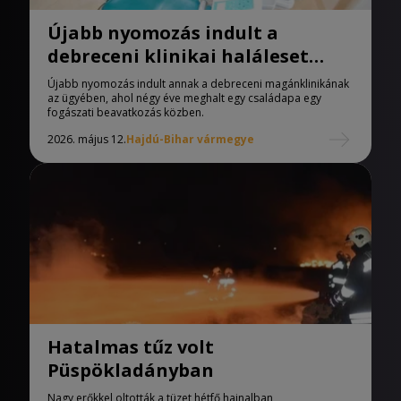
Újabb nyomozás indult a
debreceni klinikai haláleset
ügyében
Újabb nyomozás indult annak a debreceni magánklinikának
az ügyében, ahol négy éve meghalt egy családapa egy
fogászati beavatkozás közben.
2026. május 12.
Hajdú-Bihar vármegye
Hatalmas tűz volt
Püspökladányban
Nagy erőkkel oltották a tüzet hétfő hajnalban