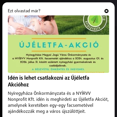
Ezt olvastad már?
Hallgasd és nézd
ONLINE
Hajdú-Bihar vármegye
Idén is lehet csatlakozni az Újéletfa
Akcióhoz
Nyíregyháza Önkormányzata és a NYÍRVV
Nonprofit Kft. idén is meghirdeti az Újéletfa Akciót,
amelynek keretében egy-egy facsemetével
ajándékozzák meg a város újszülöttjeit.