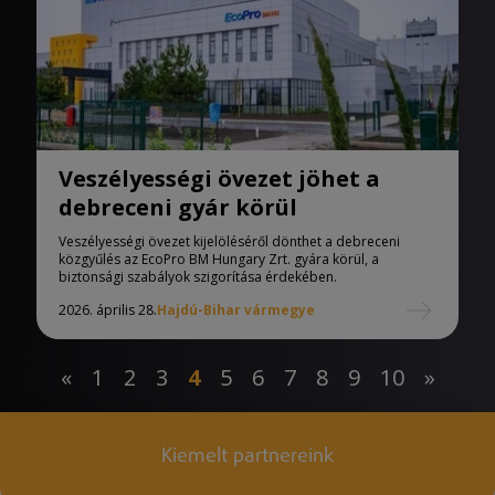
Veszélyességi övezet jöhet a
debreceni gyár körül
Veszélyességi övezet kijelöléséről dönthet a debreceni
közgyűlés az EcoPro BM Hungary Zrt. gyára körül, a
biztonsági szabályok szigorítása érdekében.
2026. április 28.
Hajdú-Bihar vármegye
«
1
2
3
4
5
6
7
8
9
10
»
Kiemelt partnereink