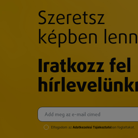
Szeretsz
képben lenn
Iratkozz fel
hírlevelünk
Elfogadom az
Adatkezelési Tájékoztató
ban foglaltakat.