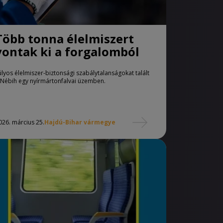
Több tonna élelmiszert
vontak ki a forgalomból
úlyos élelmiszer-biztonsági szabálytalanságokat talált
 Nébih egy nyírmártonfalvai üzemben.
026. március 25.
Hajdú-Bihar vármegye