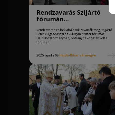
Rendzavarás Szíjártó
fórumán
Hajdúböszörményben
Rendzavarás és bekiabálások zavarták meg Szijjártó
Péter külgazdasági és külügyminiszter fórumát
Hajdúböszörményben, botrányos közjáték volt a
fórumon.
2026. április 08.
Hajdú-Bihar vármegye