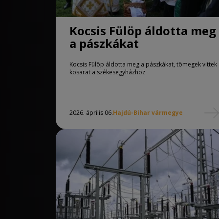
Kocsis Fülöp áldotta meg
a pászkákat
Kocsis Fülöp áldotta meg a pászkákat, tömegek vittek
kosarat a székesegyházhoz
2026. április 06.
Hajdú-Bihar vármegye