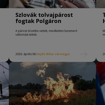
Szlovák tolvajpárost
fogtak Polgáron
A párost őrizetbe vették, mindketten beismerő
M
vallomást tettek.
m
2026. április 06.
Hajdú-Bihar vármegye
2