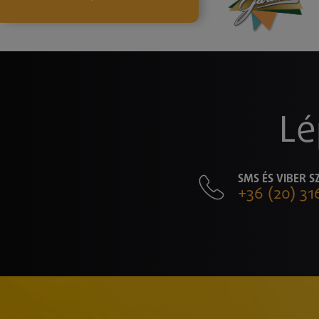
Lé
SMS ÉS VIBER 
+36 (20) 31