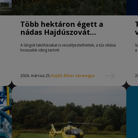
Több hektáron égett a
nádas Hajdúszovát
térségében
A lángok lakóházakat is veszélyeztethettek, a tűz oltása
S
hosszabb ideig tartott.
a
2026. március 25.
Hajdú-Bihar vármegye
2