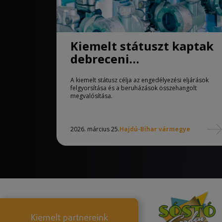
Kiemelt státuszt kaptak
debreceni
közműfejlesztések
A kiemelt státusz célja az engedélyezési eljárások
felgyorsítása és a beruházások összehangolt
megvalósítása.
2026. március 25.
Hajdú-Bihar vármegye
Kiemelt partnereink