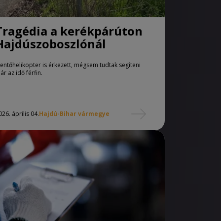
Tragédia a kerékpárúton
Hajdúszoboszlónál
entőhelikopter is érkezett, mégsem tudtak segíteni
ár az idő férfin.
026. április 04.
Hajdú-Bihar vármegye