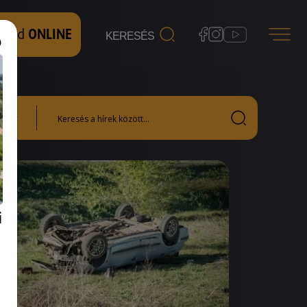
 nézd
ONLINE
i