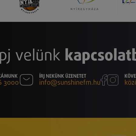
pj velünk
kapcsolat
SZÁMUNK
ÍRJ NEKÜNK ÜZENETET
KÖVE
6 3000
info@sunshinefm.hu
köz