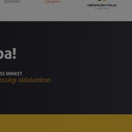
ba!
SS MINKET
össégi oldalainkon