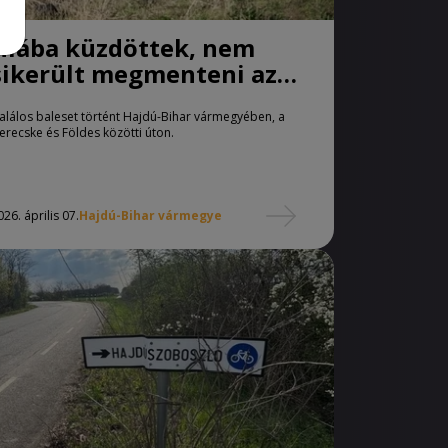
Hiába küzdöttek, nem
sikerült megmenteni az
autóst
alálos baleset történt Hajdú-Bihar vármegyében, a
erecske és Földes közötti úton.
026. április 07.
Hajdú-Bihar vármegye