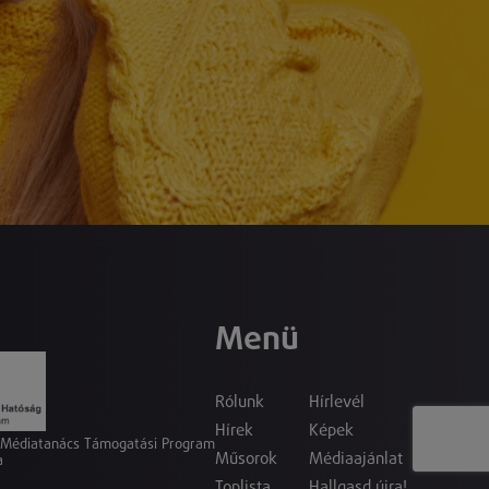
Menü
Rólunk
Hírlevél
Hírek
Képek
a Médiatanács Támogatási Program
Műsorok
Médiaajánlat
a
Toplista
Hallgasd újra!