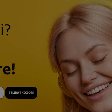
i?
re!
FELIRATKOZOM