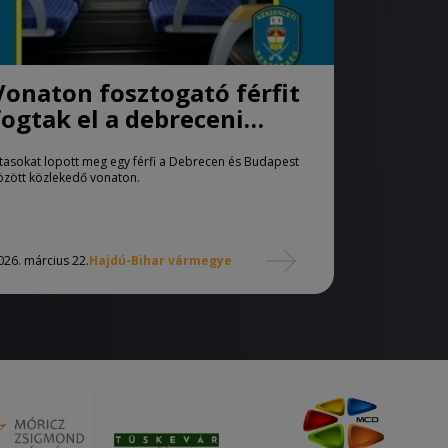
Vonaton fosztogató férfit
fogtak el a debreceni
rendőrök
tasokat lopott meg egy férfi a Debrecen és Budapest
özött közlekedő vonaton.
026. március 22.
Hajdú-Bihar vármegye