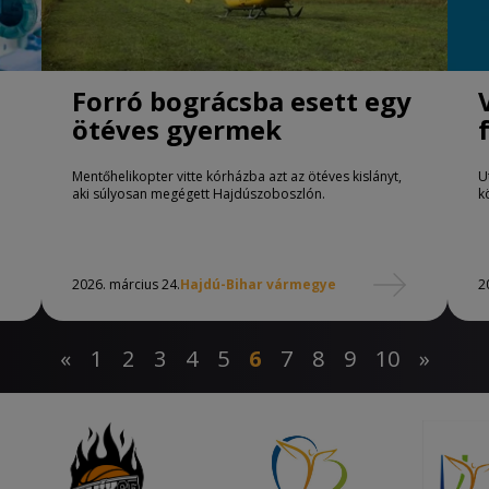
Forró bográcsba esett egy
ötéves gyermek
Mentőhelikopter vitte kórházba azt az ötéves kislányt,
U
aki súlyosan megégett Hajdúszoboszlón.
k
2026. március 24.
Hajdú-Bihar vármegye
2
«
1
2
3
4
5
6
7
8
9
10
»