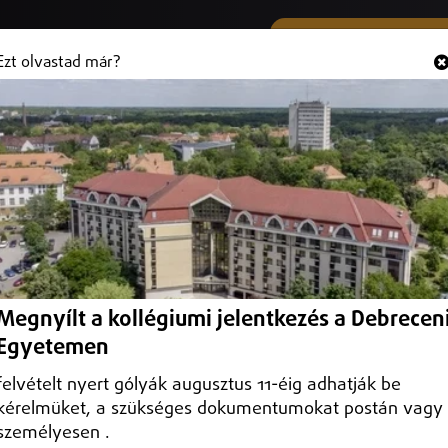
SMS ÉS VIBER SZÁMUNK
Hallgasd és
+36 (20) 316 3000
Ezt olvastad már?
ye
Megnyílt a kollégiumi jelentkezés a Debrecen
Egyetemen
felvételt nyert gólyák augusztus 11-éig adhatják be
kérelmüket, a szükséges dokumentumokat postán vagy
személyesen .