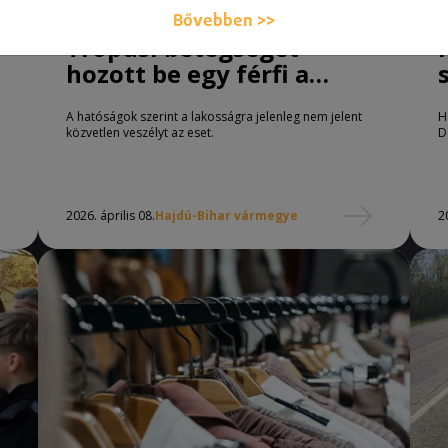
Bővebben >>
Trópusi betegséget
hozott be egy férfi a
Hajdúságba
A hatóságok szerint a lakosságra jelenleg nem jelent
H
közvetlen veszélyt az eset.
D
2026. április 08.
Hajdú-Bihar vármegye
2