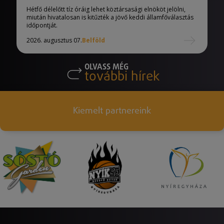
Hétfő délelőtt tíz óráig lehet köztársasági elnököt jelölni,
miután hivatalosan is kitűzték a jövő keddi államfőválasztás
időpontját.
2026. augusztus 07.
Belföld
OLVASS MÉG
további hírek
Kiemelt partnereink