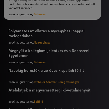
Az ügyészség testi sértés miatt emelt vádat, és felfüggesztett
börtönbüntetés kiszabását indítványozta a beismerő vallomást tett
vádlottal szemben.
2026. augusztus 07.
Debrecen
Folyamatos az ellátás a nyíregyházi nappali
melegedőben
2026. augusztus 07.
Nyíregyháza
Megnyílt a kollégiumi jelentkezés a Debreceni
Egyetemen
2026. augusztus 07.
Debrecen
Napokig keresték a 20 éves kispaládi férfit
2026. augusztus 07.
Szabolcs-Szatmár-Bereg vármegye
Átalakítják a magyarérettségi követelményeit
2026. augusztus 07.
Belföld