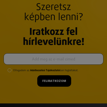
Szeretsz
képben lenni?
Iratkozz fel
hírlevelünkre!
Elfogadom az
Adatkezelési Tájékoztató
ban foglaltakat.
FELIRATKOZOM