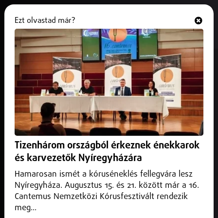
Ezt olvastad már?
Hallgasd és nézd
ONLINE
Debrecenben megkezdte
működését a Zöld őrszem
2025. május 15.
Hajdú-Bihar vármegye
Debrecenben megkezdte működését a Zöld őrszem
környezeti ellenőrző rendszer.
Tizenhárom országból érkeznek énekkarok
és karvezetők Nyíregyházára
Hamarosan ismét a kóruséneklés fellegvára lesz
Nyíregyháza. Augusztus 15. és 21. között már a 16.
Cantemus Nemzetközi Kórusfesztivált rendezik
meg...