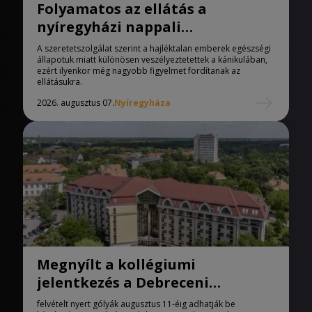
Folyamatos az ellátás a
nyíregyházi nappali
melegedőben
A szeretetszolgálat szerint a hajléktalan emberek egészségi
állapotuk miatt különösen veszélyeztetettek a kánikulában,
ezért ilyenkor még nagyobb figyelmet fordítanak az
ellátásukra.
2026. augusztus 07.
Nyíregyháza
Megnyílt a kollégiumi
jelentkezés a Debreceni
Egyetemen
felvételt nyert gólyák augusztus 11-éig adhatják be