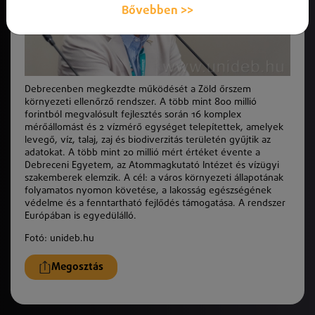
Bővebben >>
Debrecenben megkezdte működését a Zöld őrszem
környezeti ellenőrző rendszer. A több mint 800 millió
forintból megvalósult fejlesztés során 16 komplex
mérőállomást és 2 vízmérő egységet telepítettek, amelyek
levegő, víz, talaj, zaj és biodiverzitás területén gyűjtik az
adatokat. A több mint 20 millió mért értéket évente a
Debreceni Egyetem, az Atommagkutató Intézet és vízügyi
szakemberek elemzik. A cél: a város környezeti állapotának
folyamatos nyomon követése, a lakosság egészségének
védelme és a fenntartható fejlődés támogatása. A rendszer
Európában is egyedülálló.
Fotó: unideb.hu
Megosztás