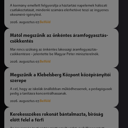
A kormány emellett felgyorsítja a háztartási napelemek hálózati
csatlakoztatását, mindenki számára elérhetővé teszi az ingyenes
okosmérő-igénylést.
2026. augusztus 07.
Belföld
Mától megszűnik az önkéntes áramfogyasztás-
csökkentés
Már nincs szükség az önkéntes lakossági áramfogyasztás-
csökkentésre – jelentette be Magyar Péter miniszterelnök.
2026. augusztus 07.
Belföld
Megszűnik a Klebelsberg Központ középirányítói
szerepe
A cél, hogy az iskolák önállóbban működhessenek, a pedagógusok
pedig a tanításra koncentrálhassanak.
2026. augusztus 07.
Belföld
Kerekesszékes rokonát bántalmazta, bíróság
előtt felel a férfi