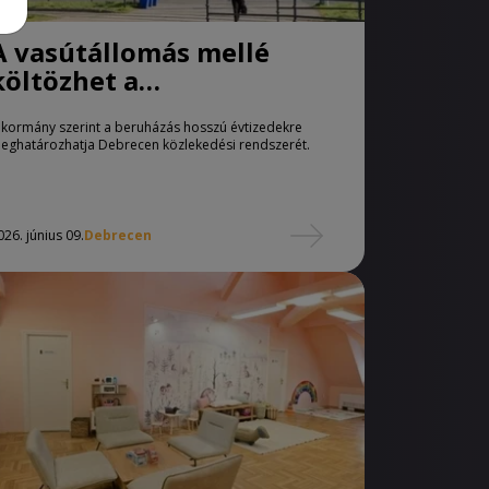
A vasútállomás mellé
költözhet a
buszpályaudvar
 kormány szerint a beruházás hosszú évtizedekre
eghatározhatja Debrecen közlekedési rendszerét.
026. június 09.
Debrecen