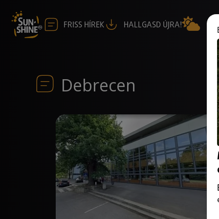
FRISS HÍREK
HALLGASD ÚJRA!
Debrecen