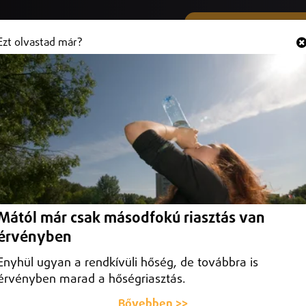
SMS ÉS VIBER SZÁMUNK
Hallgasd és
+36 (20) 316 3000
Ezt olvastad már?
Mától már csak másodfokú riasztás van
érvényben
Enyhül ugyan a rendkívüli hőség, de továbbra is
érvényben marad a hőségriasztás.
Bővebben >>