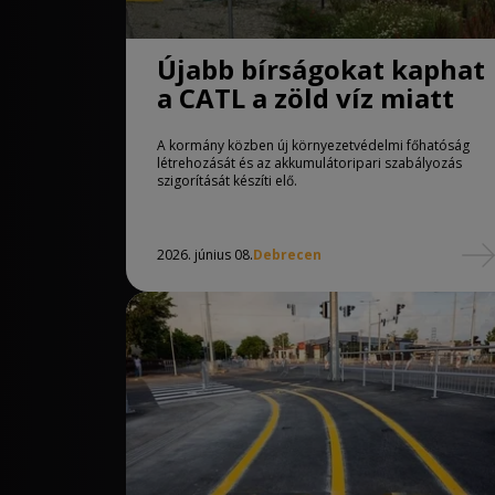
Újabb bírságokat kaphat
a CATL a zöld víz miatt
A kormány közben új környezetvédelmi főhatóság
létrehozását és az akkumulátoripari szabályozás
szigorítását készíti elő.
2026. június 08.
Debrecen