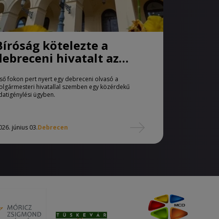
Bíróság kötelezte a
debreceni hivatalt az
értékbecslések kiadására
lső fokon pert nyert egy debreceni olvasó a
olgármesteri hivatallal szemben egy közérdekű
datigénylési ügyben.
026. június 03.
Debrecen