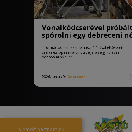
Vonalkódcserével próbál
spórolni egy debreceni n
Információs rendszer felhasználásával elkövetett
csalás és lopás miatt indult eljárás egy 47 éves
debreceni nő ellen.
2026. június 04.
Debrecen
Kiemelt partnereink