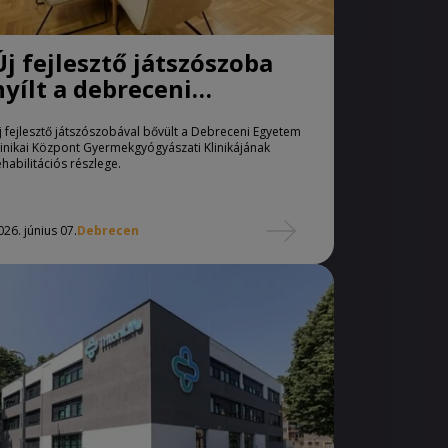
Új fejlesztő játszószoba
nyílt a debreceni
Gyermekklinikán
j fejlesztő játszószobával bővült a Debreceni Egyetem
linikai Központ Gyermekgyógyászati Klinikájának
ehabilitációs részlege.
026. június 07.
Debrecen