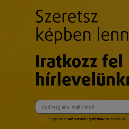
Szeretsz
képben lenn
Iratkozz fel
hírlevelünk
Elfogadom az
Adatkezelési Tájékoztató
ban foglaltakat.