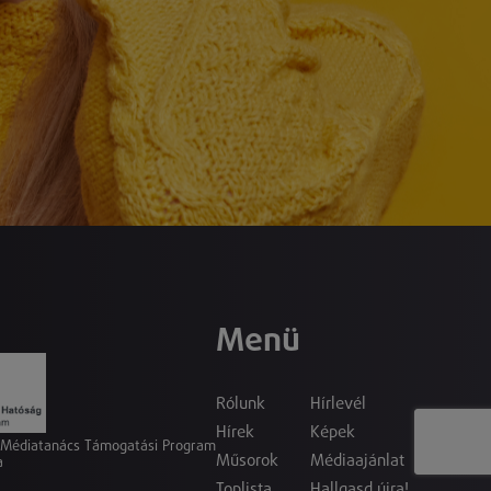
Menü
Rólunk
Hírlevél
Hírek
Képek
a Médiatanács Támogatási Program
Műsorok
Médiaajánlat
a
Toplista
Hallgasd újra!