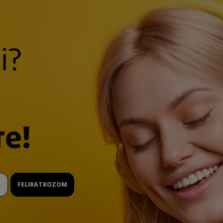
i?
re!
FELIRATKOZOM