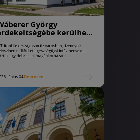
Wáberer György
érdekeltségébe kerülhet
a TritonLife
 TritonLife országosan tíz városban, tizennyolc
elyszínen működtet egészségügyi intézményeket,
öztük egy debreceni magánkórházat is.
026. június 04.
Debrecen