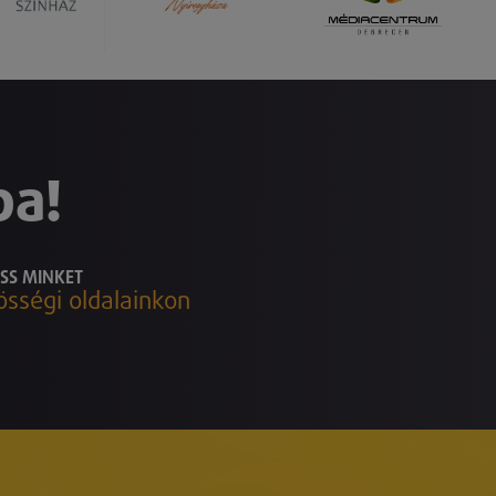
ba!
SS MINKET
össégi oldalainkon