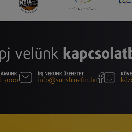
pj velünk
kapcsolat
SZÁMUNK
ÍRJ NEKÜNK ÜZENETET
KÖVE
6 3000
info@sunshinefm.hu
köz