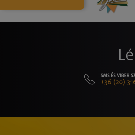
Lé
SMS ÉS VIBER 
+36 (20) 31