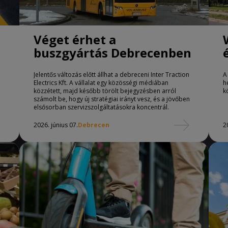
Véget érhet a
buszgyártás Debrecenben
Jelentős változás előtt állhat a debreceni Inter Traction
A
Electrics Kft. A vállalat egy közösségi médiában
h
közzétett, majd később törölt bejegyzésben arról
k
számolt be, hogy új stratégiai irányt vesz, és a jövőben
elsősorban szervizszolgáltatásokra koncentrál.
2026. június 07.
Debrecen
2