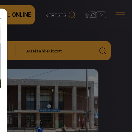
 nézd
ONLINE