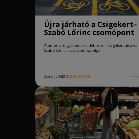
Újra járható a Csigekert–
Szabó Lőrinc csomópont
Átadták a forgalomnak a debreceni Csigekert utca és
Szabó Lőrinc utca csomópontját.
2026. június 07.
Debrecen