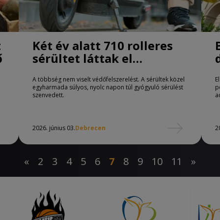
t
Két év alatt 710 rolleres
ő
sérültet láttak el
Debrecenben
A többség nem viselt védőfelszerelést. A sérültek közel
E
egyharmada súlyos, nyolc napon túl gyógyuló sérülést
p
szenvedett.
a
2026. június 03.
Debrecen
2
«
2
3
4
5
6
7
8
9
10
11
»