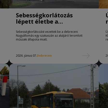
Sebességkorlátozás
lépett életbe a
Nagyállomáson
Sebességkorlátozást vezettek be a debreceni
Ú
Nagyállomás egy szakaszán az aluljáró leromlott
K
műszaki állapota miatt.
r
2026. június 07.
Debrecen
2