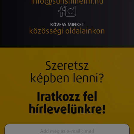
info@sunshinefm.hu
KÖVESS MINKET
közösségi oldalainkon
Szeretsz
képben lenni?
Iratkozz fel
hírlevelünkre!