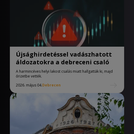
Újsághirdetéssel vadászhatott
áldozatokra a debreceni csaló
A harmincéves helyi lakost csalás miatt hallgatták ki, majd
őrizetbe vették.
2026. május 04.
Debrecen