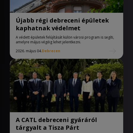
Újabb régi debreceni épületek
kaphatnak védelmet
A védett épületek felújítását külön városi program is segíti,
amelyre május végéig lehet jelentkezni.
2026. május 04.
Debrecen
A CATL debreceni gyáráról
tárgyalt a Tisza Párt