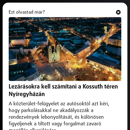
Ezt olvastad már?
Hallgasd és nézd
ONLINE
Debrecen
Lezárásokra kell számítani a Kossuth téren
Nyíregyházán
A közterület-felügyelet az autósoktól azt kéri,
hogy parkolásukkal ne akadályozzák a
rendezvények lebonyolítását, és különösen
figyeljenek a tiltott vagy forgalmat zavaró