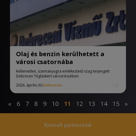
Olaj és benzin kerülhetett a
városi csatornába
Kellemetlen, üzemanyagra emlékeztető szag terjengett
Debrecen Tégláskert városrészében
2026. április 30.
Debrecen
«
6
7
8
9
10
11
12
13
14
15
»
Kiemelt partnereink