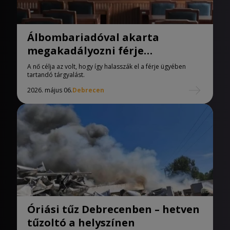
Álbombariadóval akarta
megakadályozni férje
tárgyalását egy nő
A nő célja az volt, hogy így halasszák el a férje ügyében
tartandó tárgyalást.
2026. május 06.
Debrecen
Óriási tűz Debrecenben – hetven
tűzoltó a helyszínen