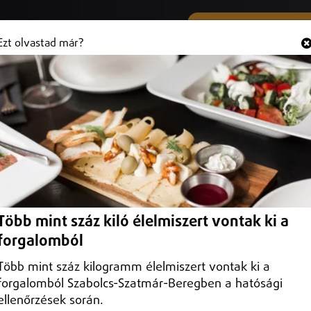
SMS ÉS VIBER SZÁMUNK
Hallgasd és
+36 (20) 316 3000
Ezt olvastad már?
Több mint száz kiló élelmiszert vontak ki a
forgalomból
Több mint száz kilogramm élelmiszert vontak ki a
forgalomból Szabolcs-Szatmár-Beregben a hatósági
ellenőrzések során.