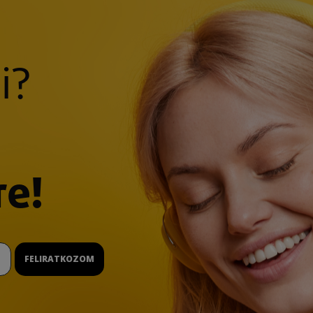
i?
re!
FELIRATKOZOM