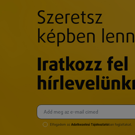
Szeretsz
képben lenn
Iratkozz fel
hírlevelünk
Elfogadom az
Adatkezelési Tájékoztató
ban foglaltakat.