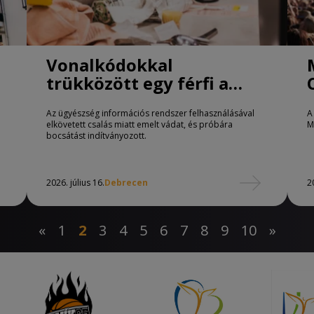
Vonalkódokkal
trükközött egy férfi a
debreceni önkiszolgáló
Az ügyészség információs rendszer felhasználásával
A
kasszáknál
elkövetett csalás miatt emelt vádat, és próbára
M
bocsátást indítványozott.
2026. július 16.
Debrecen
2
«
1
2
3
4
5
6
7
8
9
10
»