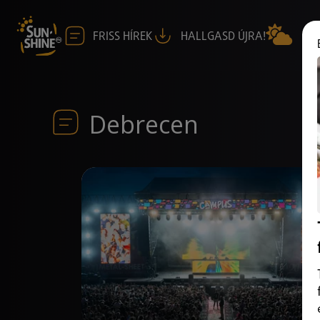
FRISS HÍREK
HALLGASD ÚJRA!
Debrecen