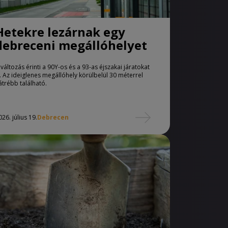
Hetekre lezárnak egy
debreceni megállóhelyet
 változás érinti a 90Y-os és a 93-as éjszakai járatokat
s. Az ideiglenes megállóhely körülbelül 30 méterrel
átrébb található.
026. július 19.
Debrecen