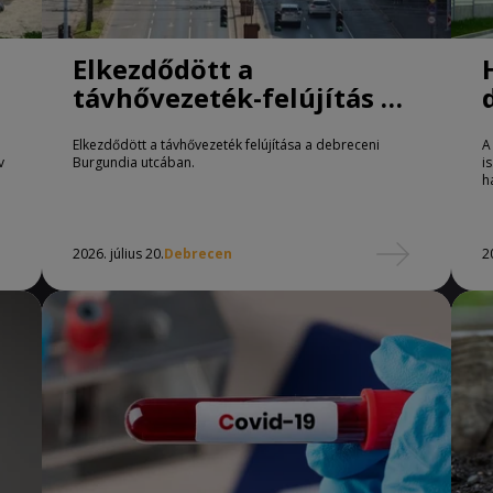
Elkezdődött a
távhővezeték-felújítás a
Burgundia utcában
Elkezdődött a távhővezeték felújítása a debreceni
A
v
Burgundia utcában.
i
h
2026. július 20.
Debrecen
2