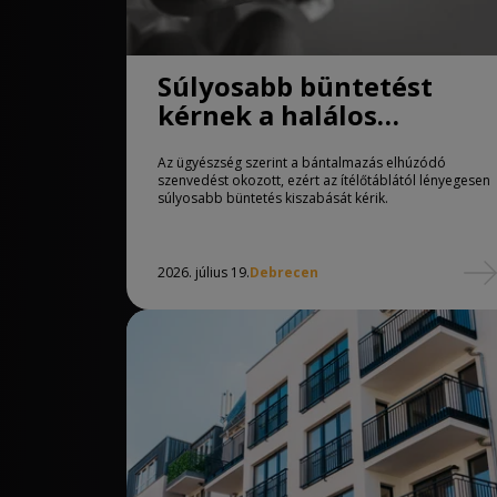
Súlyosabb büntetést
kérnek a halálos
bántalmazás ügyében
Az ügyészség szerint a bántalmazás elhúzódó
szenvedést okozott, ezért az ítélőtáblától lényegesen
súlyosabb büntetés kiszabását kérik.
2026. július 19.
Debrecen