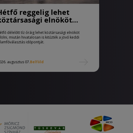
Hétfő reggelig lehet
köztársasági elnököt
jelölni
étfő délelőtt tíz óráig lehet köztársasági elnököt
elölni, miután hivatalosan is kitűzték a jövő keddi
llamfőválasztás időpontját.
026. augusztus 07.
Belföld