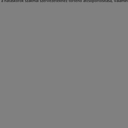
a, a hatáskörök szakmai szervezetekhez történő átcsoportosítása, valamin