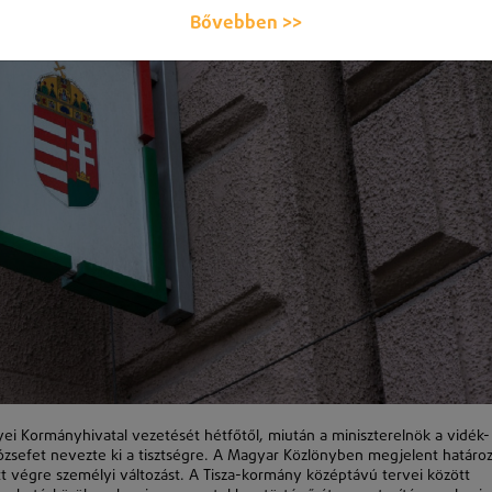
Bővebben >>
ei Kormányhivatal vezetését hétfőtől, miután a miniszterelnök a vidék-
 Józsefet nevezte ki a tisztségre. A Magyar Közlönyben megjelent határo
t végre személyi változást. A Tisza-kormány középtávú tervei között