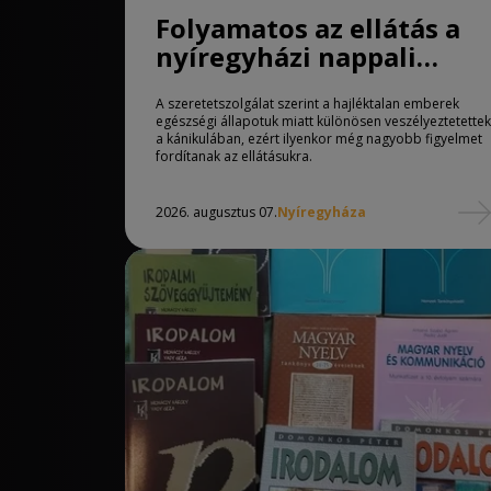
Folyamatos az ellátás a
nyíregyházi nappali
melegedőben
A szeretetszolgálat szerint a hajléktalan emberek
egészségi állapotuk miatt különösen veszélyeztetettek
a kánikulában, ezért ilyenkor még nagyobb figyelmet
fordítanak az ellátásukra.
2026. augusztus 07.
Nyíregyháza