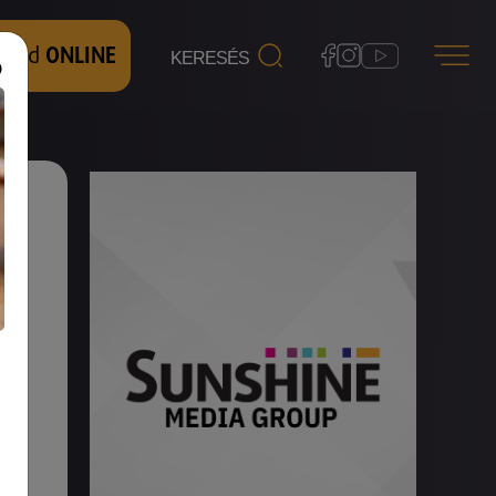
 nézd
ONLINE
ék-