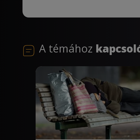
A témához
kapcsol