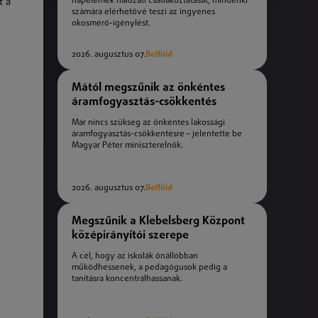
napelemek hálózati csatlakoztatását, mindenki
t a
számára elérhetővé teszi az ingyenes
okosmérő-igénylést.
2026. augusztus 07.
Belföld
Mától megszűnik az önkéntes
áramfogyasztás-csökkentés
Már nincs szükség az önkéntes lakossági
áramfogyasztás-csökkentésre – jelentette be
Magyar Péter miniszterelnök.
2026. augusztus 07.
Belföld
Megszűnik a Klebelsberg Központ
középirányítói szerepe
A cél, hogy az iskolák önállóbban
működhessenek, a pedagógusok pedig a
tanításra koncentrálhassanak.