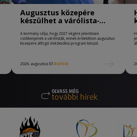
Augusztus közepére
készülhet a várólista-
csökkentő program
A kormány célja, hogy 2027 végére jelentősen
H
csökkenjenek a várólisták, ennek érdekében augusztus
j
közepére átfogó intézkedési program készül.
á
2026. augusztus 07.
Belföld
2
OLVASS MÉG
további hírek