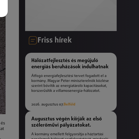
Friss hírek
Hálózatfejlesztés és megújuló
energiás beruházások indulhatnak
Átfogó energiafejlesztési tervet fogadott el a
kormány. Magyar Péter miniszterelnök közlése
szerint bővítik az energiatároló kapacitásokat,
korszerűsítik a villamosenergia-hálózatot.
2026. augusztus 07.
Belföld
Augusztus végén kiírják az első
 és
szélerőművi pályázatokat.
zat
A kormány emellett felgyorsítja a háztartási