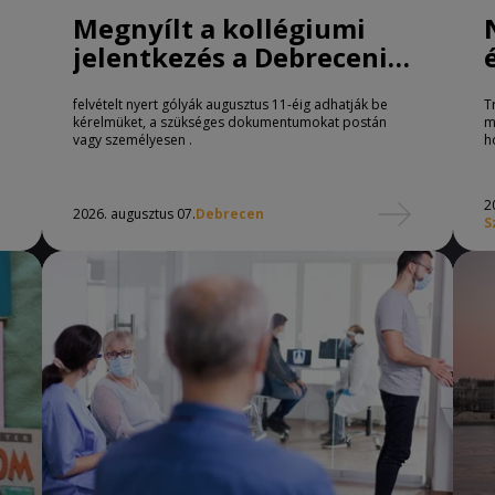
Megnyílt a kollégiumi
jelentkezés a Debreceni
Egyetemen
felvételt nyert gólyák augusztus 11-éig adhatják be
T
kérelmüket, a szükséges dokumentumokat postán
m
vagy személyesen .
h
2
2026. augusztus 07.
Debrecen
S