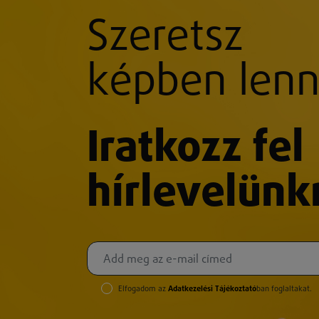
Szeretsz
képben lenn
Iratkozz fel
hírlevelünk
Elfogadom az
Adatkezelési Tájékoztató
ban foglaltakat.