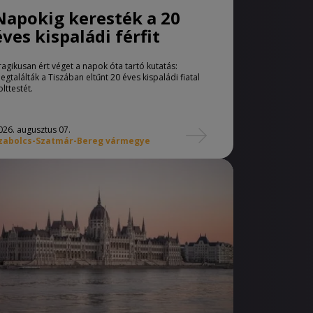
Napokig keresték a 20
éves kispaládi férfit
ragikusan ért véget a napok óta tartó kutatás:
egtalálták a Tiszában eltűnt 20 éves kispaládi fiatal
olttestét.
026. augusztus 07.
zabolcs-Szatmár-Bereg vármegye