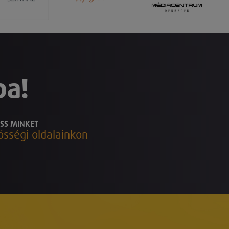
ba!
SS MINKET
össégi oldalainkon