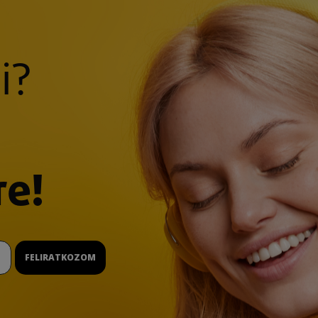
i?
re!
FELIRATKOZOM