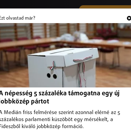
SMS ÉS VIBER SZÁMUNK
Hallgasd és
+36 (20) 316 3000
Ezt olvastad már?
bolcs-Szatmár-Bereg Vármegyei
gyei Kormányhivatal vezetését hétfőtől, miután a miniszterelnök a vid
A népesség 5 százaléka támogatna egy új
er Józsefet nevezte ki a tisztségre.
jobbközép pártot
A Medián friss felmérése szerint azonnal elérné az 5
százalékos parlamenti küszöböt egy mérsékelt, a
Fideszből kiváló jobbközép formáció.