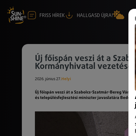
FRISS HÍREK
HALLGASD ÚJRA!
Új főispán veszi át a Sza
Kormányhivatal vezetését
2026. június 27.
Helyi
Új főispán veszi át a Szabolcs-Szatmár-Bereg Várme
és településfejlesztési miniszter javaslatára Bede Pét