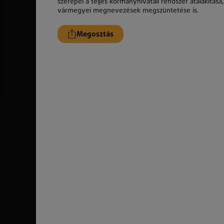
szerepel a teljes kormányhivatali rendszer átalakítás
vármegyei megnevezések megszüntetése is.
Megosztás