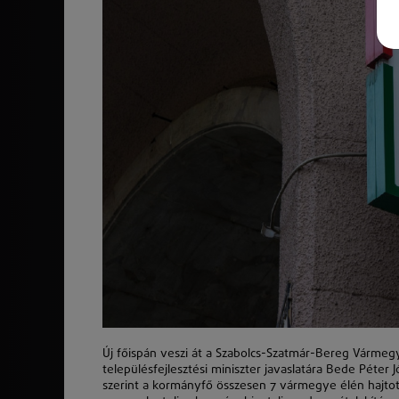
Új főispán veszi át a Szabolcs-Szatmár-Bereg Vármegy
településfejlesztési miniszter javaslatára Bede Péter
szerint a kormányfő összesen 7 vármegye élén hajtot