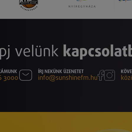
pj velünk
kapcsolat
SZÁMUNK
ÍRJ NEKÜNK ÜZENETET
KÖVE
6 3000
info@sunshinefm.hu
köz