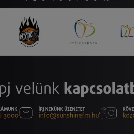
pj velünk
kapcsolat
SZÁMUNK
ÍRJ NEKÜNK ÜZENETET
KÖVE
6 3000
info@sunshinefm.hu
köz