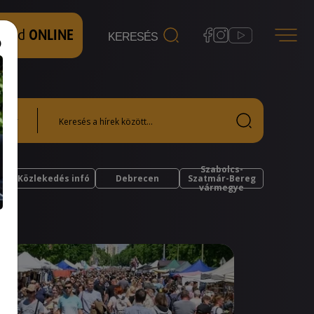
 nézd
ONLINE
Szabolcs-
Közlekedés infó
Debrecen
Szatmár-Bereg
vármegye