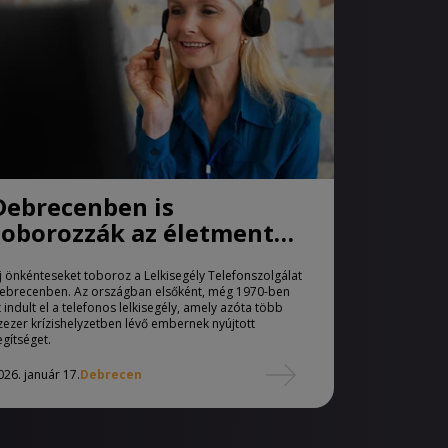
Debrecenben is
toborozzák az életmentő
lelki segítőket
j önkénteseket toboroz a Lelkisegély Telefonszolgálat
ebrecenben. Az országban elsőként, még 1970-ben
tt indult el a telefonos lelkisegély, amely azóta több
ízezer krízishelyzetben lévő embernek nyújtott
egítséget.
026. január 17.
Debrecen