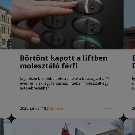
Börtönt kapott a liftben
molesztáló férfi
Jogerősen börtönbüntetésre ítélte a bíróság azt a 47
E
éves férfit, aki egy társasház liftjében molesztált egy
d
nőt Debrecenben.
G
2026. január 18.
Debrecen
2