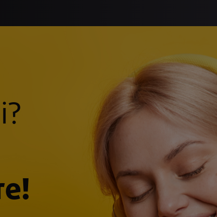
i?
re!