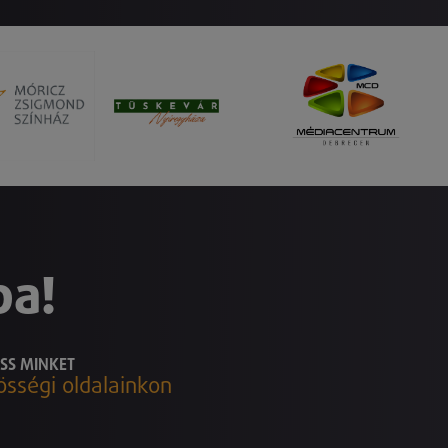
ba!
SS MINKET
össégi oldalainkon