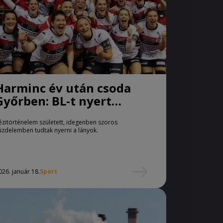
Harminc év után csoda
Győrben: BL-t nyert
idegenben a Loki
ézitörténelem született, idegenben szoros
üzdelemben tudtak nyerni a lányok.
026. január 18.
Sport