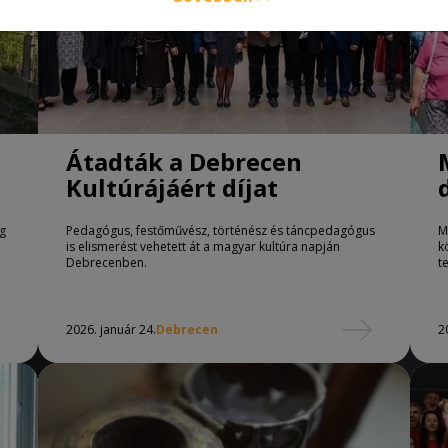
Átadták a Debrecen
Kultúrájáért díjat
ég
Pedagógus, festőművész, történész és táncpedagógus
M
is elismerést vehetett át a magyar kultúra napján
k
Debrecenben.
t
2026. január 24.
Debrecen
2