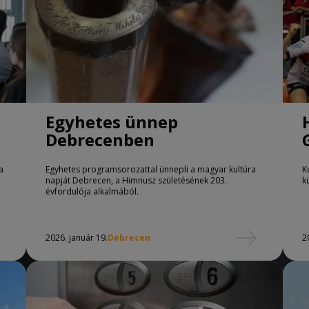
Egyhetes ünnep
Debrecenben
a
Egyhetes programsorozattal ünnepli a magyar kultúra
K
napját Debrecen, a Himnusz születésének 203.
k
évfordulója alkalmából.
2026. január 19.
Debrecen
2