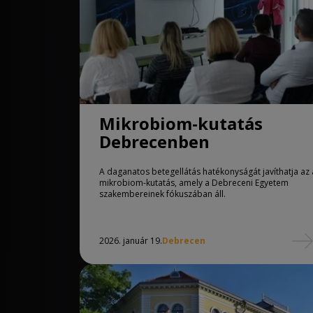
Mikrobiom-kutatás
Debrecenben
A daganatos betegellátás hatékonyságát javíthatja az 
mikrobiom-kutatás, amely a Debreceni Egyetem
szakembereinek fókuszában áll.
2026. január 19.
Debrecen