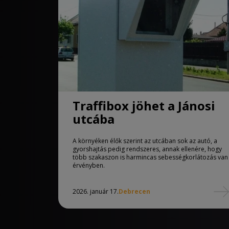
Traffibox jöhet a Jánosi
utcába
A környéken élők szerint az utcában sok az autó, a
gyorshajtás pedig rendszeres, annak ellenére, hogy
több szakaszon is harmincas sebességkorlátozás van
érvényben.
2026. január 17.
Debrecen