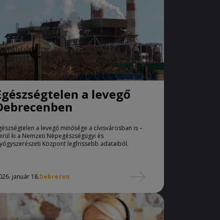
Egészségtelen a levegő
Debrecenben
gészségtelen a levegő minősége a cívisvárosban is –
erül ki a Nemzeti Népegészségügyi és
yógyszerészeti Központ legfrissebb adataiból.
026. január 18.
Debrecen