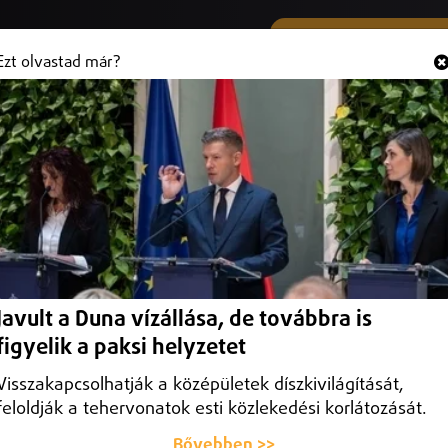
SMS ÉS VIBER SZÁMUNK
Hallgasd és
+36 (20) 316 3000
Ezt olvastad már?
Sport
Belföld
Programajánló
Külföld
Debrecen
Helyi
Debrecen Helyi
Időjárás
Közlekedés
Javult a Duna vízállása, de továbbra is
figyelik a paksi helyzetet
Visszakapcsolhatják a középületek díszkivilágítását,
feloldják a tehervonatok esti közlekedési korlátozását.
Bővebben >>