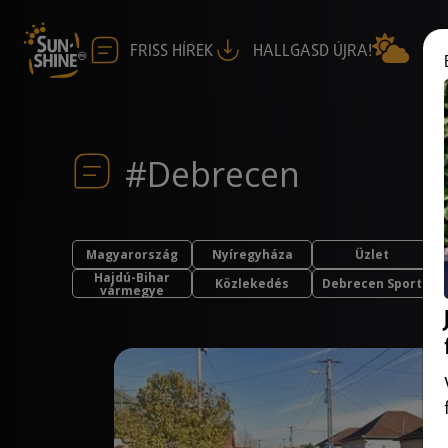
FRISS HÍREK
HALLGASD ÚJRA!
#Debrecen
Magyarország
Nyíregyháza
Üzlet
Hajdú-Bihar
Közlekedés
Debrecen Sport
vármegye