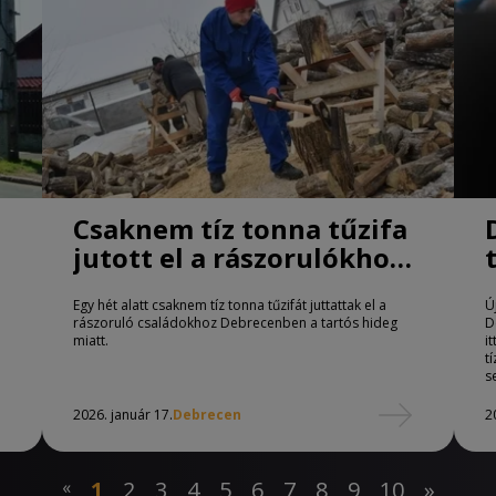
Csaknem tíz tonna tűzifa
jutott el a rászorulókhoz
Debrecenben
Egy hét alatt csaknem tíz tonna tűzifát juttattak el a
Ú
rászoruló családokhoz Debrecenben a tartós hideg
D
miatt.
i
t
s
2026. január 17.
Debrecen
2
«
1
2
3
4
5
6
7
8
9
10
»