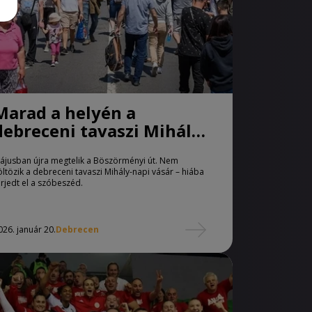
Marad a helyén a
debreceni tavaszi Mihály-
napi vásár
ájusban újra megtelik a Böszörményi út. Nem
öltözik a debreceni tavaszi Mihály-napi vásár – hiába
erjedt el a szóbeszéd.
026. január 20.
Debrecen