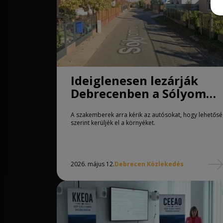
Ideiglenesen lezárják
Debrecenben a Sólyom
utca egy részét
A szakemberek arra kérik az autósokat, hogy lehetős
szerint kerüljék el a környéket.
2026. május 12.
Debrecen Közlekedés