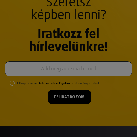
Szeretsz
képben lenni?
Iratkozz fel
hírlevelünkre!
Elfogadom az
Adatkezelési Tájékoztató
ban foglaltakat.
FELIRATKOZOM