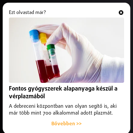
Ezt olvastad már?
Hallgasd és nézd
ONLINE
Marad a helyén a debreceni
tavaszi Mihály-napi vásár
2026. január 20.
Debrecen
Májusban újra megtelik a Böszörményi út. Nem költözik a
debreceni tavaszi Mihály-napi vásár – hiába terjedt el a
Fontos gyógyszerek alapanyaga készül a
szóbeszéd.
vérplazmából
A debreceni központban van olyan segítő is, aki
már több mint 700 alkalommal adott plazmát.
Bővebben >>