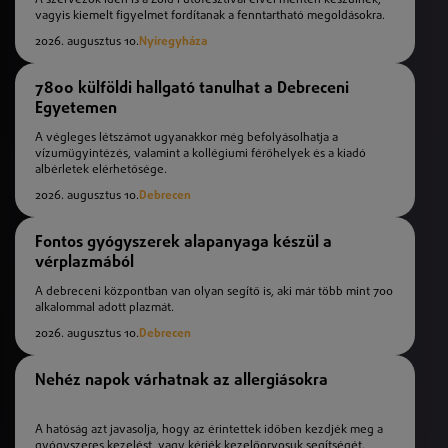
vagyis kiemelt figyelmet fordítanak a fenntartható megoldásokra.
2026. augusztus 10.
Nyíregyháza
7800 külföldi hallgató tanulhat a Debreceni
Egyetemen
A végleges létszámot ugyanakkor még befolyásolhatja a
vízumügyintézés, valamint a kollégiumi férőhelyek és a kiadó
albérletek elérhetősége.
2026. augusztus 10.
Debrecen
Fontos gyógyszerek alapanyaga készül a
vérplazmából
A debreceni központban van olyan segítő is, aki már több mint 700
alkalommal adott plazmát.
2026. augusztus 10.
Debrecen
Nehéz napok várhatnak az allergiásokra
A hatóság azt javasolja, hogy az érintettek időben kezdjék meg a
gyógyszeres kezelést, vagy kérjék kezelőorvosuk segítségét.