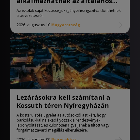
alkalmazhatnak az általános
iskolák
Az iskolák saját közösségük igényeihez igazítva dönthetnek
a bevezetésről.
2026. augusztus 10.
Magyarország
Lezárásokra kell számítani a
Kossuth téren Nyíregyházán
A közterület-felügyelet az autósoktól azt kéri, hogy
parkolásukkal ne akadályozzák a rendezvények
lebonyolítását, és különösen figyeljenek a tiltott vagy
forgalmat zavaró megállás elkerülésére.
2026. augusztus 09.
Nyíregyháza