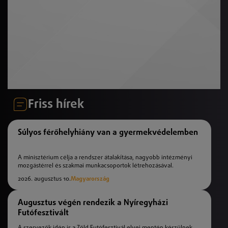
Friss hírek
Súlyos férőhelyhiány van a gyermekvédelemben
A minisztérium célja a rendszer átalakítása, nagyobb intézményi
mozgástérrel és szakmai munkacsoportok létrehozásával.
2026. augusztus 10.
Magyarország
Augusztus végén rendezik a Nyíregyházi
Futófesztivált
A szervezők idén is a Zöld Futófesztivál elvei mentén készülnek,