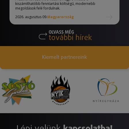
kiszámíthatóbb fenntartási költségű, modernebb
megoldások felé fordulnak.
2026. augusztus 09.
Magyarország
OLVASS MÉG
további hírek
Kiemelt partnereink
Lépj velünk
kapcsolatba!