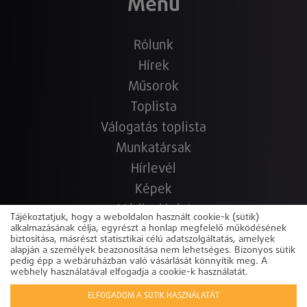
Menü
Rólunk
Hírek
Műsorok
Toplista
Válogatás toplista
Munkatársak
Hírlevél
Képek
Médiaajánlat
Tájékoztatjuk, hogy a weboldalon használt cookie-k (sütik)
alkalmazásának célja, egyrészt a honlap megfelelő működésének
Hallgasd újra!
biztosítása, másrészt statisztikai célú adatszolgáltatás, amelyek
Elérhetőségek
alapján a személyek beazonosítása nem lehetséges. Bizonyos sütik
pedig épp a webáruházban való vásárlását könnyítik meg. A
Copyright © 2022-2026 www.sunshine.hu.hu
Powered by
webhely használatával elfogadja a cookie-k használatát.
ELFOGADOM A SÜTIK HASZNÁLATÁT