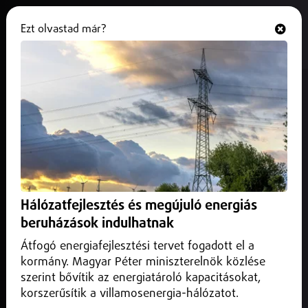
Ezt olvastad már?
Hallgasd és nézd
ONLINE
Sport
Hálózatfejlesztés és megújuló energiás
beruházások indulhatnak
Átfogó energiafejlesztési tervet fogadott el a
kormány. Magyar Péter miniszterelnök közlése
szerint bővítik az energiatároló kapacitásokat,
korszerűsítik a villamosenergia-hálózatot.