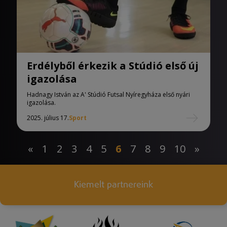
Erdélyből érkezik a Stúdió első új
igazolása
Hadnagy István az A' Stúdió Futsal Nyíregyháza első nyári
igazolása.
2025. július 17.
Sport
«
1
2
3
4
5
6
7
8
9
10
»
Kiemelt partnereink