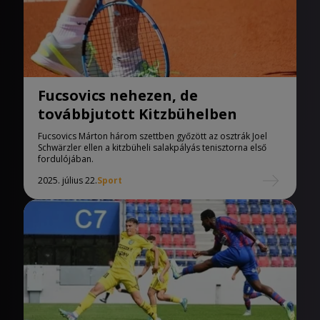
Fucsovics nehezen, de
továbbjutott Kitzbühelben
Fucsovics Márton három szettben győzött az osztrák Joel
Schwärzler ellen a kitzbüheli salakpályás tenisztorna első
fordulójában.
2025. július 22.
Sport