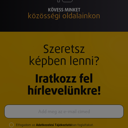
KÖVESS MINKET
közösségi oldalainkon
Szeretsz
képben lenni?
Iratkozz fel
hírlevelünkre!
Elfogadom az
Adatkezelési Tájékoztató
ban foglaltakat.