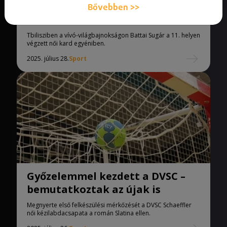
Battai Sugár a legjobb magyar
Bővebben >>
női kardozó lett a vb-n
Tbilisziben a vívó-világbajnokságon Battai Sugár a 11. helyen
végzett női kard egyéniben.
2025. július 28.
Sport
Győzelemmel kezdett a DVSC –
bemutatkoztak az újak is
Megnyerte első felkészülési mérkőzését a DVSC Schaeffler
női kézilabdacsapata a román Slatina ellen.