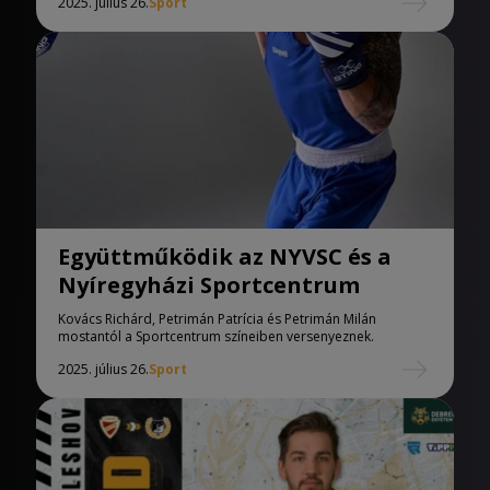
2025. július 26.
Sport
Együttműködik az NYVSC és a
Nyíregyházi Sportcentrum
Kovács Richárd, Petrimán Patrícia és Petrimán Milán
mostantól a Sportcentrum színeiben versenyeznek.
2025. július 26.
Sport