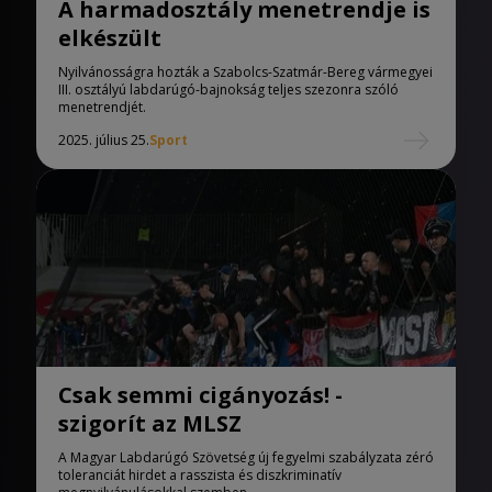
A harmadosztály menetrendje is
elkészült
Nyilvánosságra hozták a Szabolcs-Szatmár-Bereg vármegyei
III. osztályú labdarúgó-bajnokság teljes szezonra szóló
menetrendjét.
2025. július 25.
Sport
Csak semmi cigányozás! -
szigorít az MLSZ
A Magyar Labdarúgó Szövetség új fegyelmi szabályzata zéró
toleranciát hirdet a rasszista és diszkriminatív