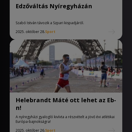
Edzőváltás Nyíregyházán
Szabó István távozik a Szpari kispadjáról.
2025. október 28.
Sport
Helebrandt Máté ott lehet az Eb-
n!
A nyíregyházi gyalogló kivívta a részvételt a jövő évi atlétikai
Európa-bajnokságra!
2025. október 26.
Sport