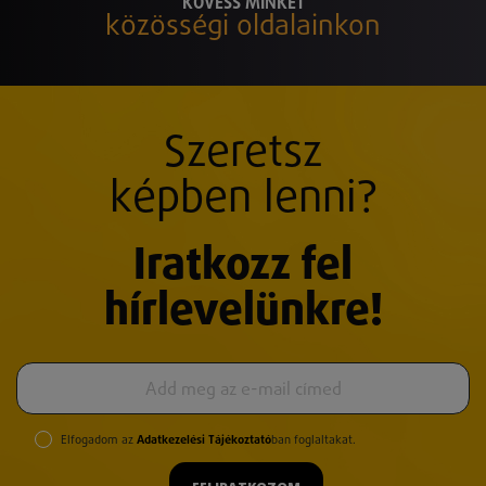
KÖVESS MINKET
közösségi oldalainkon
Szeretsz
képben lenni?
Iratkozz fel
hírlevelünkre!
Elfogadom az
Adatkezelési Tájékoztató
ban foglaltakat.