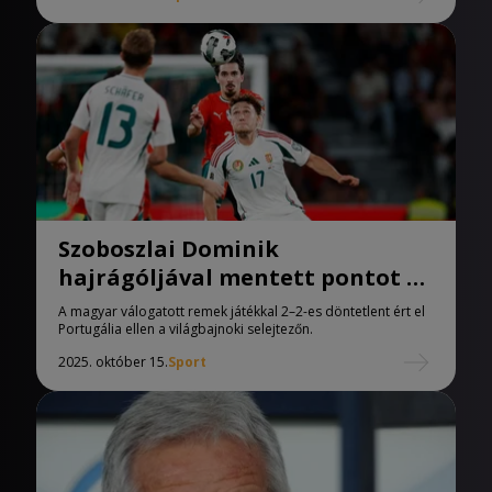
Szoboszlai Dominik
hajrágóljával mentett pontot a
magyar válogatott
A magyar válogatott remek játékkal 2–2-es döntetlent ért el
Portugáliában
Portugália ellen a világbajnoki selejtezőn.
2025. október 15.
Sport