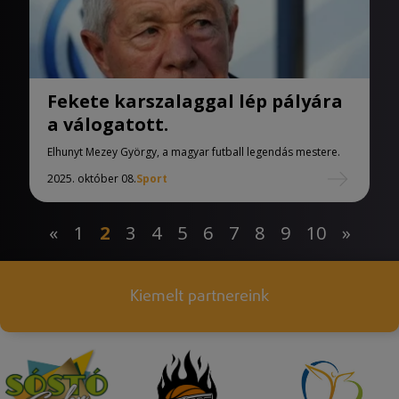
Fekete karszalaggal lép pályára
a válogatott.
Elhunyt Mezey György, a magyar futball legendás mestere.
2025. október 08.
Sport
«
1
2
3
4
5
6
7
8
9
10
»
Kiemelt partnereink