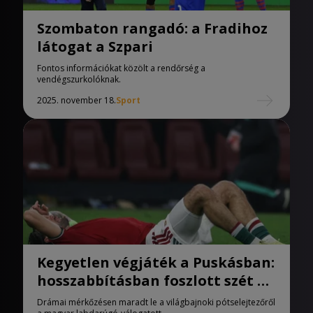
Szombaton rangadó: a Fradihoz
látogat a Szpari
Fontos információkat közölt a rendőrség a
vendégszurkolóknak.
2025. november 18.
Sport
Kegyetlen végjáték a Puskásban:
hosszabbításban foszlott szét a
magyar vb-álom
Drámai mérkőzésen maradt le a világbajnoki pótselejtezőről