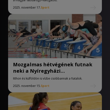
a magyar labdarúgó-válogatott.
2025. november 17.
Sport
Mozgalmas hétvégének futnak
neki a Nyíregyházi
Sportcentrum úszói
Itthon és külföldön is vízbe csobbannak a fiatalok.
2025. november 15.
Sport