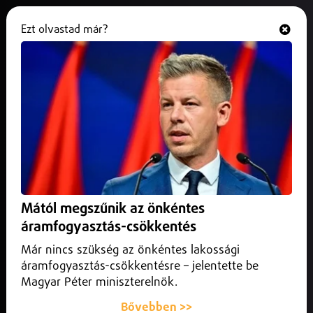
Ezt olvastad már?
Hallgasd és nézd
ONLINE
Sport
Mától megszűnik az önkéntes
áramfogyasztás-csökkentés
Már nincs szükség az önkéntes lakossági
áramfogyasztás-csökkentésre – jelentette be
Magyar Péter miniszterelnök.
Bővebben >>