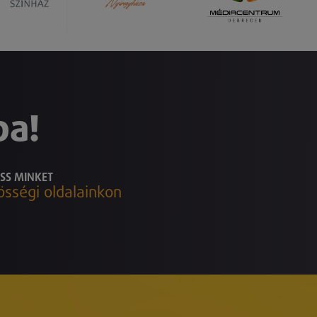
ba!
SS MINKET
össégi oldalainkon