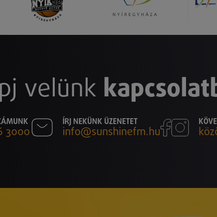
pj velünk
kapcsolat
SZÁMUNK
ÍRJ NEKÜNK ÜZENETET
KÖVE
6 3000
info@sunshinefm.hu
köz