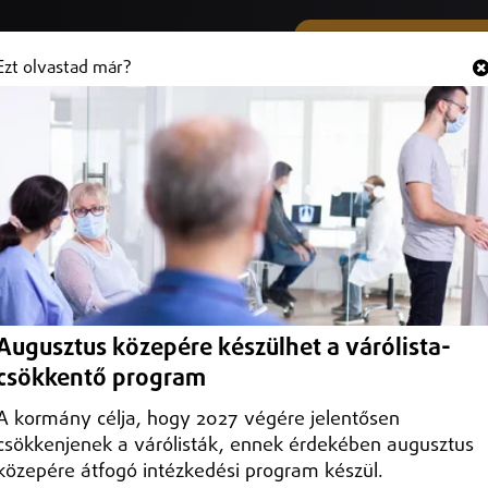
SMS ÉS VIBER SZÁMUNK
Hallgasd és
+36 (20) 316 3000
Ezt olvastad már?
Augusztus közepére készülhet a várólista-
csökkentő program
A kormány célja, hogy 2027 végére jelentősen
csökkenjenek a várólisták, ennek érdekében augusztus
közepére átfogó intézkedési program készül.