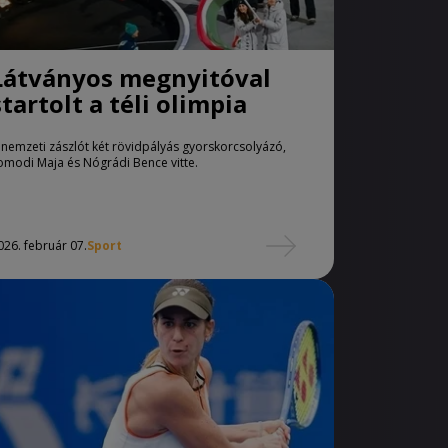
Látványos megnyitóval
startolt a téli olimpia
 nemzeti zászlót két rövidpályás gyorskorcsolyázó,
omodi Maja és Nógrádi Bence vitte.
026. február 07.
Sport