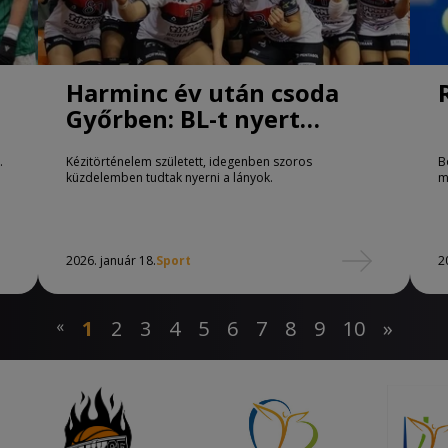
Harminc év után csoda
Győrben: BL-t nyert
idegenben a Loki
.
Kézitörténelem született, idegenben szoros
B
küzdelemben tudtak nyerni a lányok.
m
2026. január 18.
Sport
2
«
1
2
3
4
5
6
7
8
9
10
»