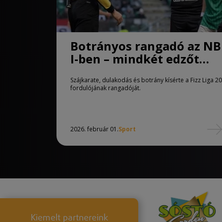
Botrányos rangadó az NB
I-ben – mindkét edzőt
kiállították Győrben
Szájkarate, dulakodás és botrány kísérte a Fizz Liga 20
fordulójának rangadóját.
2026. február 01.
Sport
Kiemelt partnereink