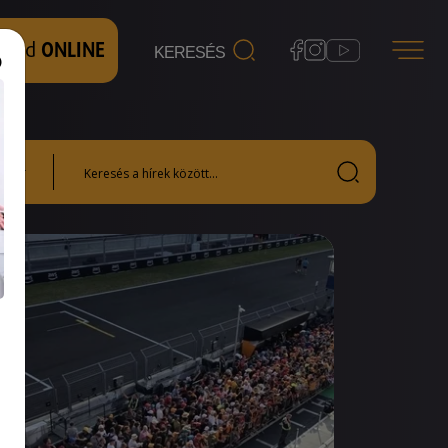
 nézd
ONLINE