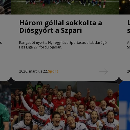
Három góllal sokkolta a
Diósgyőrt a Szpari
s
Rangadót nyert a Nyíregyháza Spartacus a labdarúgó
A
Fizz Liga 27. fordulójában.
S
2026. március 22.
Sport
2