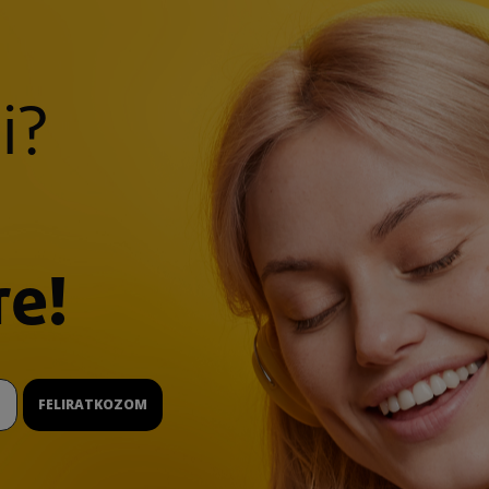
i?
re!
FELIRATKOZOM