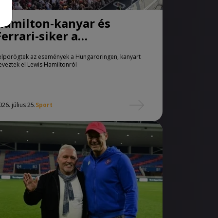
Hamilton-kanyar és
Ferrari-siker a
szabadedzésen
elpörögtek az események a Hungaroringen, kanyart
eveztek el Lewis Hamiltonról
026. július 25.
Sport