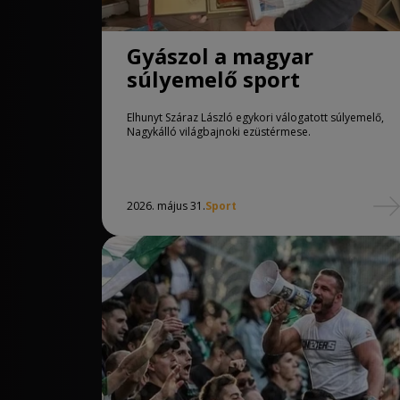
Gyászol a magyar
súlyemelő sport
Elhunyt Száraz László egykori válogatott súlyemelő,
Nagykálló világbajnoki ezüstérmese.
2026. május 31.
Sport