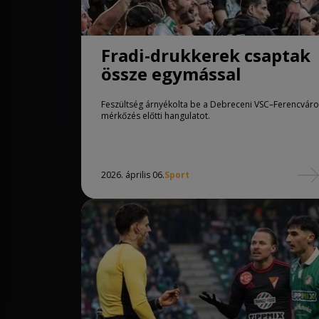
Fradi-drukkerek csaptak
össze egymással
Feszültség árnyékolta be a Debreceni VSC–Ferencváro
mérkőzés előtti hangulatot.
2026. április 06.
Sport