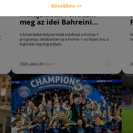
Bővebben >>
Malajziában rendezik
meg az idei Bahreini
Nagydíjat
,
A közel-keleti helyzet miatt módosul a Forma–1
F
n
programja, októberben újra Forma–1-es futam lesz a
n
legendás sepangi pályán.
2026. július 26.
Sport
2