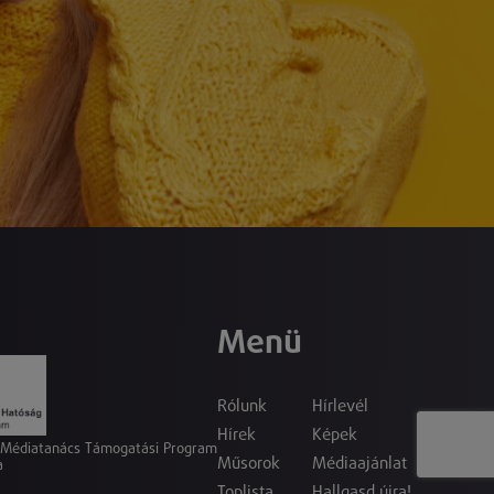
Menü
Rólunk
Hírlevél
Hírek
Képek
a Médiatanács Támogatási Program
Műsorok
Médiaajánlat
a
Toplista
Hallgasd újra!