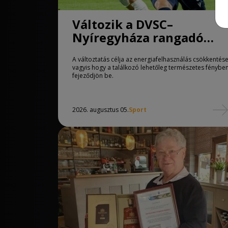
Változik a DVSC–
Nyíregyháza rangadó
kezdési időpontja
A változtatás célja az energiafelhasználás csökkentése
vagyis hogy a találkozó lehetőleg természetes fénybe
fejeződjön be.
2026. augusztus 05.
Sport