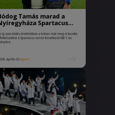
Bódog Tamás marad a
Nyíregyháza Spartacus
vezetőedzője
z új szerződés értelmében a tréner már meg is kezdte
 felkészülést a Spartacus soron következő NB 1-es
dényére.
026. április 23.
Sport