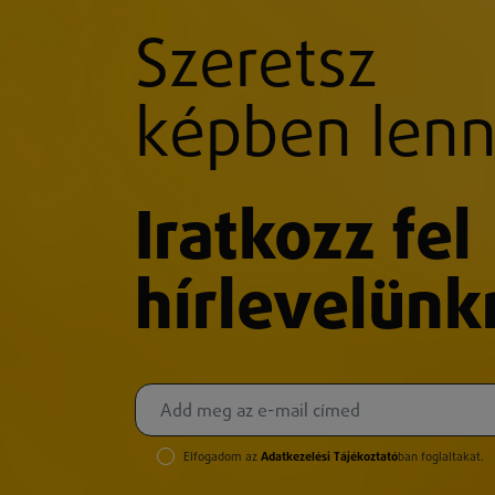
Szeretsz
képben lenn
Iratkozz fel
hírlevelünk
Elfogadom az
Adatkezelési Tájékoztató
ban foglaltakat.