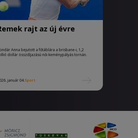
Remek rajt az új évre
ondár Anna bejutott a főtáblára a brisbane-i, 1,2
illió dollár összdíjazású női keménypályás tornán.
026. január 04.
Sport