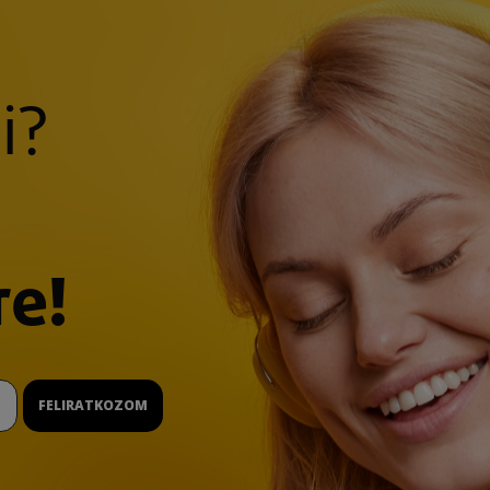
i?
re!
FELIRATKOZOM