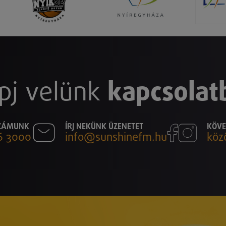
pj velünk
kapcsolat
SZÁMUNK
ÍRJ NEKÜNK ÜZENETET
KÖVE
6 3000
info@sunshinefm.hu
köz