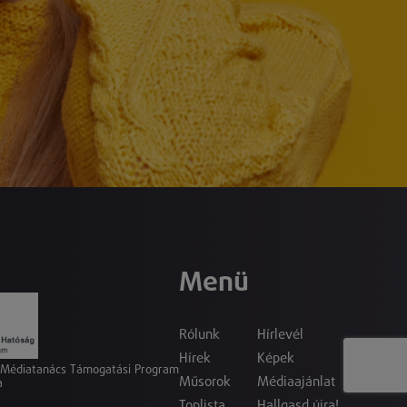
Menü
Rólunk
Hírlevél
Hírek
Képek
a Médiatanács Támogatási Program
Műsorok
Médiaajánlat
a
Toplista
Hallgasd újra!