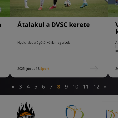
n
Átalakul a DVSC kerete
Nyolc labdarúgótól válik meg a Loki.
A
b
K
2025. június 18.
Sport
2
«
3
4
5
6
7
8
9
10
11
12
»