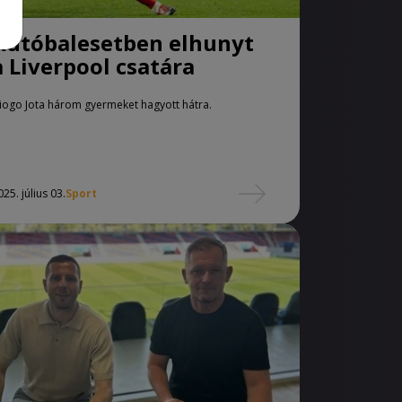
Autóbalesetben elhunyt
a Liverpool csatára
iogo Jota három gyermeket hagyott hátra.
025. július 03.
Sport