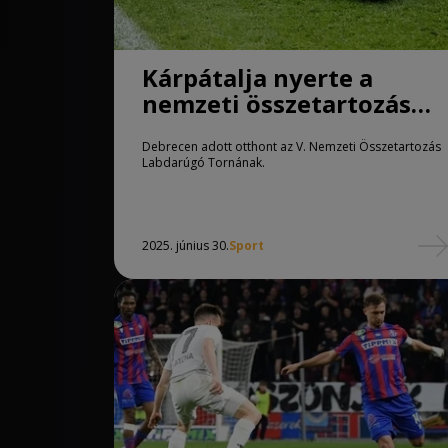
Kárpátalja nyerte a
nemzeti összetartozás
labdarúgó tornát
Debrecen adott otthont az V. Nemzeti Összetartozás
Labdarúgó Tornának.
2025. június 30.
Sport