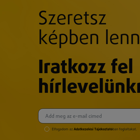
Szeretsz
képben lenn
Iratkozz fel
hírlevelünk
Elfogadom az
Adatkezelési Tájékoztató
ban foglaltakat.