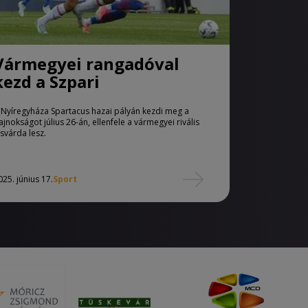
Vármegyei rangadóval
kezd a Szpari
 Nyíregyháza Spartacus hazai pályán kezdi meg a
ajnokságot július 26-án, ellenfele a vármegyei rivális
isvárda lesz.
025. június 17.
Sport