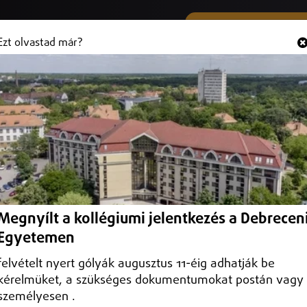
SMS ÉS VIBER SZÁMUNK
Hallgasd és
+36 (20) 316 3000
Ezt olvastad már?
Megnyílt a kollégiumi jelentkezés a Debrecen
Egyetemen
felvételt nyert gólyák augusztus 11-éig adhatják be
kérelmüket, a szükséges dokumentumokat postán vagy
személyesen .