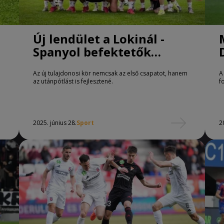
Új lendület a Lokinál -
Spanyol befektetők
érkeznek
Az új tulajdonosi kör nemcsak az első csapatot, hanem
A
az utánpótlást is fejlesztené.
f
2025. június 28.
Sport
2