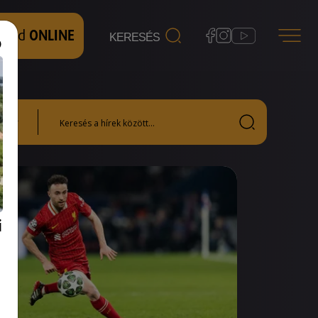
 nézd
ONLINE
i