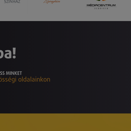
ba!
SS MINKET
össégi oldalainkon