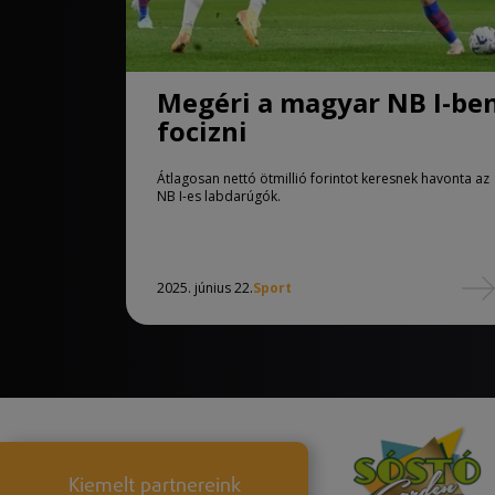
Megéri a magyar NB I-be
focizni
Átlagosan nettó ötmillió forintot keresnek havonta az
NB I-es labdarúgók.
2025. június 22.
Sport
Kiemelt partnereink