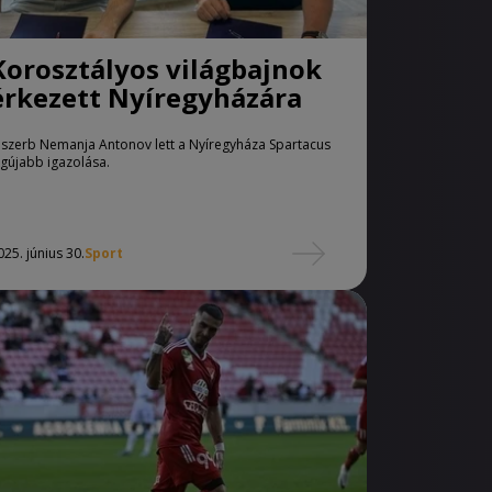
Korosztályos világbajnok
érkezett Nyíregyházára
 szerb Nemanja Antonov lett a Nyíregyháza Spartacus
egújabb igazolása.
025. június 30.
Sport