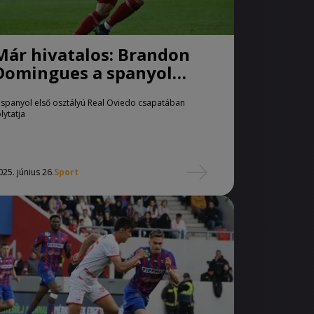
Már hivatalos: Brandon
Domingues a spanyol
élvonalba igazolt
 spanyol első osztályú Real Oviedo csapatában
olytatja
025. június 26.
Sport