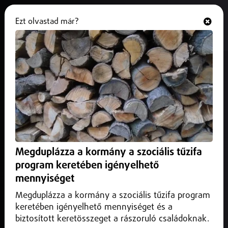
Ezt olvastad már?
Hallgasd és nézd
ONLINE
Külföld
Megduplázza a kormány a szociális tűzifa
program keretében igényelhető
mennyiséget
Megduplázza a kormány a szociális tűzifa program
keretében igényelhető mennyiséget és a
biztosított keretösszeget a rászoruló családoknak.