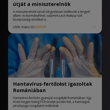
útját a miniszterelnök
A miniszterelnök varsói tárgyalásain találkozik a lengyel
állam- és kormányfővel, valamint Lech Wałęsa volt
köztársasági elnökkel is.
2026. május 20.
Külföld
Hantavírus-fertőzést igazoltak
Romániában
Hantavírus-fertőzés gyanúját vizsgálják Romániában. Egy
Arad megyei beteg PCR-tesztje pozitív lett, a hatóságok
járványügyi vizsgálatot indítottak.