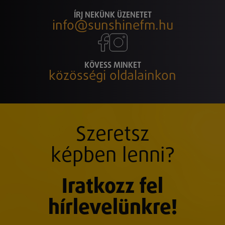
ÍRJ NEKÜNK ÜZENETET
info@sunshinefm.hu
KÖVESS MINKET
közösségi oldalainkon
Szeretsz
képben lenni?
Iratkozz fel
hírlevelünkre!