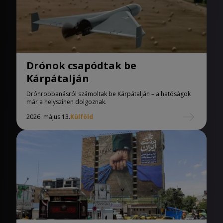
Drónok csapódtak be
Kárpátalján
Drónrobbanásról számoltak be Kárpátalján – a hatóságok
már a helyszínen dolgoznak.
2026. május 13.
Külföld