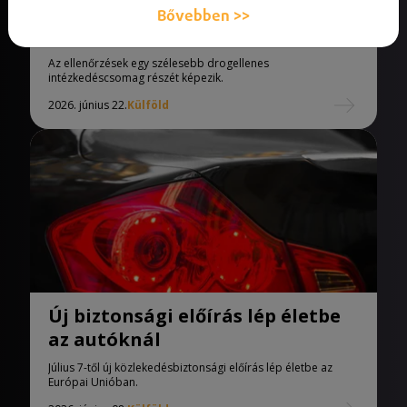
Kötelező drogteszteket vezetnek
Bővebben >>
be a francia minisztériumokban
Az ellenőrzések egy szélesebb drogellenes
intézkedéscsomag részét képezik.
2026. június 22.
Külföld
Új biztonsági előírás lép életbe
az autóknál
Július 7-től új közlekedésbiztonsági előírás lép életbe az
Európai Unióban.