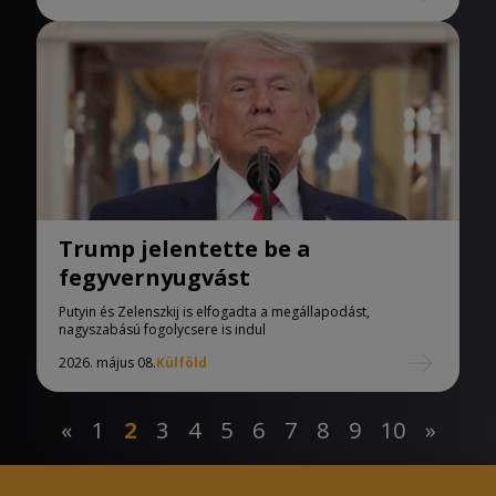
Trump jelentette be a
fegyvernyugvást
Putyin és Zelenszkij is elfogadta a megállapodást,
nagyszabású fogolycsere is indul
2026. május 08.
Külföld
«
1
2
3
4
5
6
7
8
9
10
»