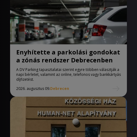
Enyhítette a parkolási gondokat
a zónás rendszer Debrecenben
A DV Parking tapasztalatai szerint egyre többen választják a
napi bérletet, valamint az online, telefonos vagy bankkártyás
díjfizetést.
2026. augusztus 09.
Debrecen