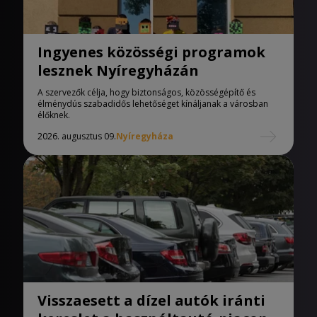
Ingyenes közösségi programok
lesznek Nyíregyházán
A szervezők célja, hogy biztonságos, közösségépítő és
élménydús szabadidős lehetőséget kínáljanak a városban
élőknek.
2026. augusztus 09.
Nyíregyháza
Visszaesett a dízel autók iránti