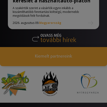
kereslet a használtautó-piacon
A szakértők szerint a vásárlók egyre inkább a
kiszámíthatóbb fenntartási költségű, modernebb
megoldások felé fordulnak.
2026. augusztus 09.
Magyarország
OLVASS MÉG
további hírek
Kiemelt partnereink