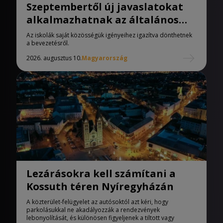
Szeptembertől új javaslatokat
alkalmazhatnak az általános
iskolák
Az iskolák saját közösségük igényeihez igazítva dönthetnek
a bevezetésről.
2026. augusztus 10.
Magyarország
Lezárásokra kell számítani a
Kossuth téren Nyíregyházán
A közterület-felügyelet az autósoktól azt kéri, hogy
parkolásukkal ne akadályozzák a rendezvények
lebonyolítását, és különösen figyeljenek a tiltott vagy