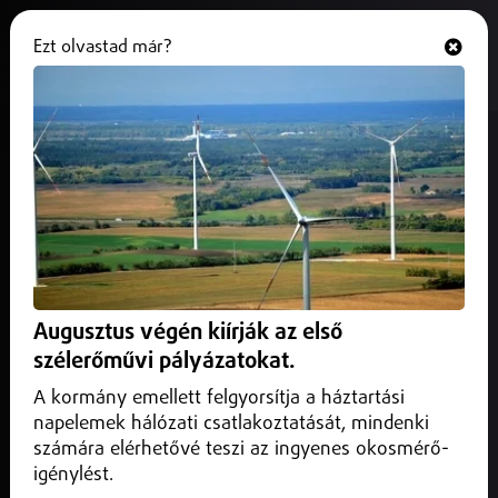
Ezt olvastad már?
Hallgasd és nézd
ONLINE
Kötelező drogteszteket vezetnek
be a francia minisztériumokban
2026. június 22.
Külföld
Az ellenőrzések egy szélesebb drogellenes
intézkedéscsomag részét képezik.
Augusztus végén kiírják az első
szélerőművi pályázatokat.
A kormány emellett felgyorsítja a háztartási
napelemek hálózati csatlakoztatását, mindenki
számára elérhetővé teszi az ingyenes okosmérő-
igénylést.