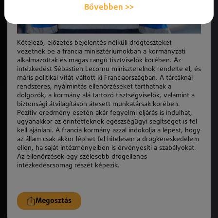
Bővebben >>
Kötelező, előzetes bejelentés nélküli drogteszteket
vezetnek be a francia minisztériumokban a kormányzati
alkalmazottak és magas rangú tisztviselők körében. Az
intézkedést Sébastien Lecornu miniszterelnök rendelte el, és
máris politikai vitát váltott ki Franciaországban. A tárcáknál
rendszeres, nyálmintás ellenőrzéseket tarthatnak a
dolgozók, a kormány alá tartozó tisztségviselők, valamint a
biztonsági átvilágításon átesett munkatársak körében.
Pozitív eredmény esetén akár fegyelmi eljárás is indulhat,
ugyanakkor az érintetteknek egészségügyi segítséget is fel
kell ajánlani. A francia kormány azzal indokolja a lépést, hogy
az állam csak akkor léphet fel hitelesen a drogkereskedelem
ellen, ha saját intézményeiben is érvényesíti a szabályokat.
Az ellenőrzések egy szélesebb drogellenes
intézkedéscsomag részét képezik.
Megosztás