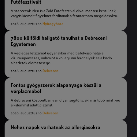
Futófesztivált
A szervezők idén is a Zöld Futófesztivál elvei mentén készülnek,
vagyis kiemelt figyelmet fordítanak a fenntartható megoldásokra.
2026. augusztus 10.
Nyíregyháza
7800 külföldi hallgató tanulhat a Debreceni
Egyetemen
A végleges létszámot ugyanakkor még befolyásolhatja a
vízumügyintézés, valamint a kollégiumi férőhelyek és a kiadó
albérletek elérhetősége.
2026. augusztus 10.
Debrecen
Fontos gyógyszerek alapanyaga készül a
vérplazmából
A debreceni központban van olyan segítő is, aki már több mint 700
alkalommal adott plazmát.
2026. augusztus 10.
Debrecen
Nehéz napok várhatnak az allergiásokra