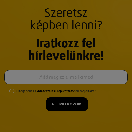
Szeretsz
képben lenni?
Iratkozz fel
hírlevelünkre!
Elfogadom az
Adatkezelési Tájékoztató
ban foglaltakat.
FELIRATKOZOM