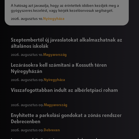
A hatóság azt javasolja, hogy az érintettek időben kezdjék meg a
gyógyszeres kezelést, vagy kérjék kezelőorvosuk segítségét.
2026. augusztus 10.
Nyíregyháza
Szeptembertől új javaslatokat alkalmazhatnak az
általános iskolák
2026. augusztus 10.
Magyarország
Lezárásokra kell számítani a Kossuth téren
Nyíregyházán
2026. augusztus 09.
Nyíregyháza
Visszafogottabban indult az albérletpiaci roham
2026. augusztus 09.
Magyarország
Enyhítette a parkolási gondokat a zónás rendszer
Debrecenben
2026. augusztus 09.
Debrecen