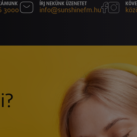
SZÁMUNK
ÍRJ NEKÜNK ÜZENETET
KÖVE
6 3000
info@sunshinefm.hu
köz
i?