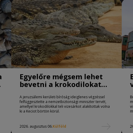
a
Egyelőre mégsem lehet
bevetni a krokodilokat
börtönőrként Izraelben
A jeruzsálemi kerületi bíróság ideiglenes végzéssel
B
felfüggesztette a nemzetbiztonsági miniszter tervét,
m
amellyel krokodilokkal teli vizesárkot alakítottak volna
v
ki a Keciot börtön körül.
m
2026. augusztus 06.
Külföld
2