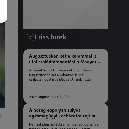
Friss hírek
Augusztusban két alkalommal is
utal családtámogatást a Magyar
Államkincstár
A tanévkezdés költségeinek enyhítésére
augusztusban két alkalommal is utal
családtámogatást a Magyar Államkincstár.
2026. augusztus 06.
Belföld
A hőség éppolyan súlyos
egészségügyi kockázatot rejt mint
lig
a téli fagyok
Nem minden hajléktalan ember gondol a nyári