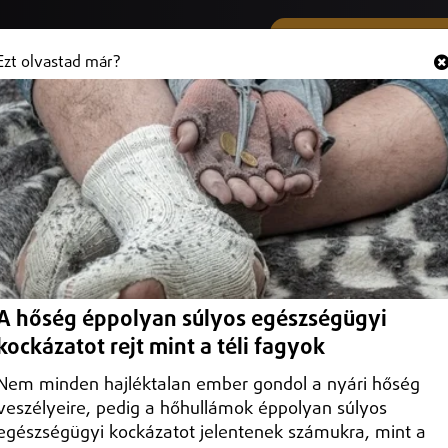
SMS ÉS VIBER SZÁMUNK
Hallgasd és
+36 (20) 316 3000
Ezt olvastad már?
esült Királyság
án távozik a Munkáspárt vezetője.
A hőség éppolyan súlyos egészségügyi
kockázatot rejt mint a téli fagyok
Nem minden hajléktalan ember gondol a nyári hőség
veszélyeire, pedig a hőhullámok éppolyan súlyos
egészségügyi kockázatot jelentenek számukra, mint a