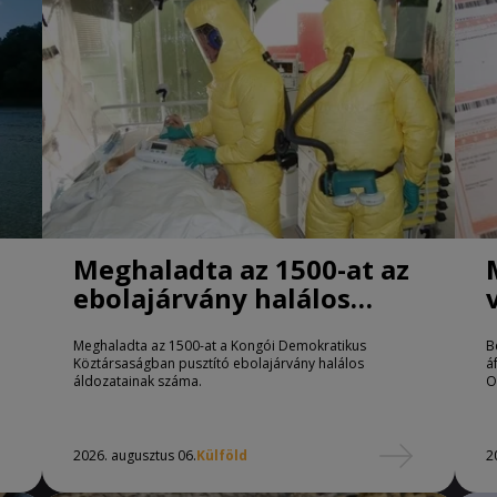
Meghaladta az 1500-at az
ebolajárvány halálos
áldozatainak száma
Meghaladta az 1500-at a Kongói Demokratikus
B
Köztársaságban pusztító ebolajárvány halálos
á
áldozatainak száma.
O
2026. augusztus 06.
Külföld
2