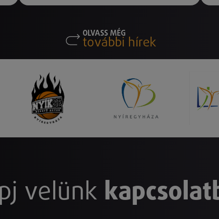
OLVASS MÉG
további hírek
pj velünk
kapcsolat