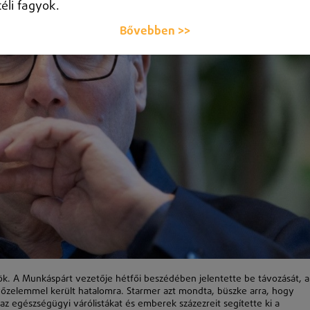
téli fagyok.
Bővebben >>
nök. A Munkáspárt vezetője hétfői beszédében jelentette be távozását, a
győzelemmel került hatalomra. Starmer azt mondta, büszke arra, hogy
z egészségügyi várólistákat és emberek százezreit segítette ki a