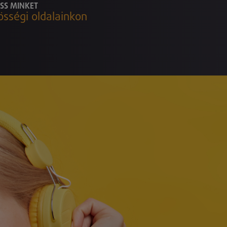
SS MINKET
össégi oldalainkon