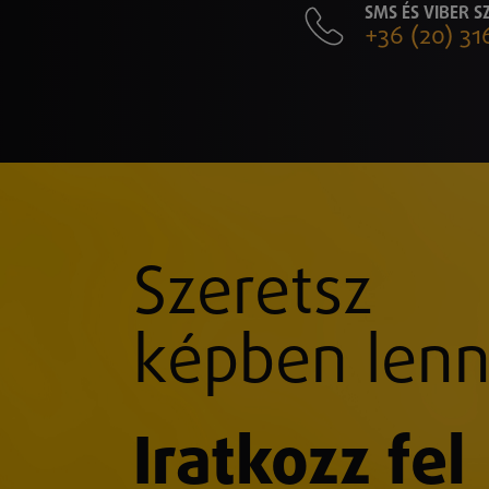
SMS ÉS VIBER 
+36 (20) 31
Szeretsz
képben lenn
Iratkozz fel