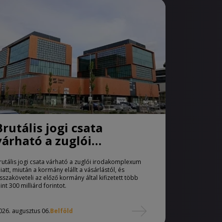
Brutális jogi csata
várható a zuglói
irodakomplexum miatt
rutális jogi csata várható a zuglói irodakomplexum
iatt, miután a kormány elállt a vásárlástól, és
isszaköveteli az előző kormány által kifizetett több
int 300 milliárd forintot.
026. augusztus 06.
Belföld