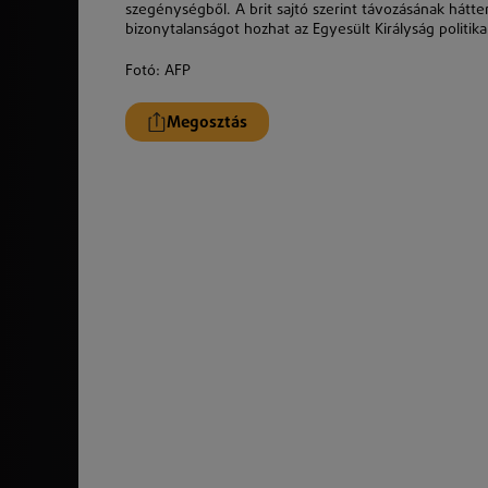
szegénységből. A brit sajtó szerint távozásának hátte
bizonytalanságot hozhat az Egyesült Királyság polit
Fotó:
AFP
Megosztás