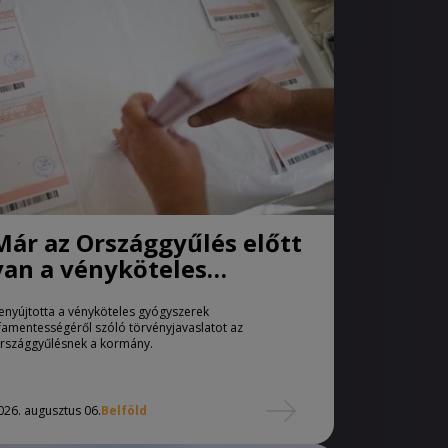
Már az Országgyűlés előtt
van a vényköteles
gyógyszerek
enyújtotta a vényköteles gyógyszerek
áfamentességéről szóló
famentességéről szóló törvényjavaslatot az
törvényjavaslat
rszággyűlésnek a kormány.
026. augusztus 06.
Belföld