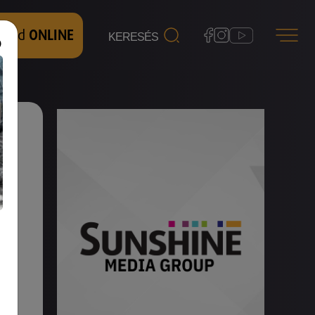
 nézd
ONLINE