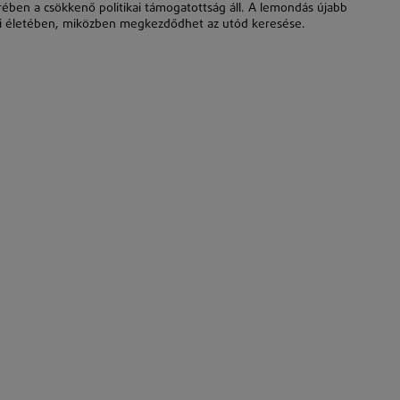
rében a csökkenő politikai támogatottság áll. A lemondás újabb
ikai életében, miközben megkezdődhet az utód keresése.