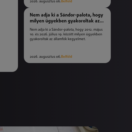
2026. augusztus 06.
Belföld
Nem adja ki a Sándor-palota, hogy
milyen ügyekben gyakoroltak az
államfők kegyelmet
Nem adja ki a Sándor-palota, hogy 2012. május
10. és 2026. július 19. között milyen ügyekben
gyakoroltak az államfők kegyelmet.
2026. augusztus 06.
Belföld