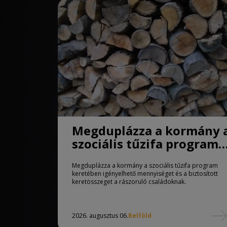
Megduplázza a kormány 
szociális tűzifa program
keretében igényelhető
Megduplázza a kormány a szociális tűzifa program
mennyiséget
keretében igényelhető mennyiséget és a biztosított
keretösszeget a rászoruló családoknak.
2026. augusztus 06.
Belföld