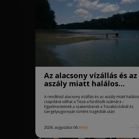
Az alacsony vízállás és az
aszály miatt halálos
csapdává válhat a Tisza
A rendkívül alacsony vízállás és az aszály miatt halálos
csapdává válhat a Tisza a fürdőzők számára –
figyelmeztetnek a szakemberek a Tiszakóródnál és
Gergelyiugornyán történt tragédiák után
2026. augusztus 06.
Helyi