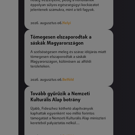
hőség veszélyeire, pedig a hőhullámok
éppolyan súlyos egészségügyi kockázatot
jelentenek számukra, mint a téli fagyok.
2026. augusztus 06.
Helyi
Tömegesen elszaporodtak a
sáskák Magyarországon
A szélsőségesen meleg és száraz időjárás miatt
tömegesen elszaporodtak a sáskák
Magyarországon, különösen az alföldi
területeken.
2026. augusztus 06.
Belföld
Tovább gyűrűzik a Nemzeti
Kulturális Alap botrány
Újabb, Fideszhez köthető alapítványok
kaphattak egyenként 100 millió forintos
támogatást a Nemzeti Kulturális Alap miniszteri
keretéből pályáztatás nélkül....