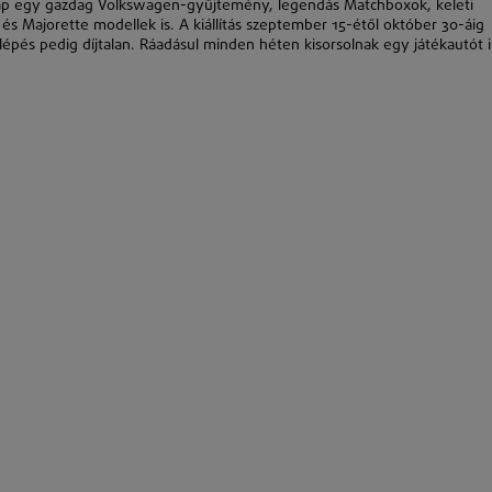
kap egy gazdag Volkswagen-gyűjtemény, legendás Matchboxok, keleti
és Majorette modellek is. A kiállítás szeptember 15-étől október 30-áig
lépés pedig díjtalan. Ráadásul minden héten kisorsolnak egy játékautót i