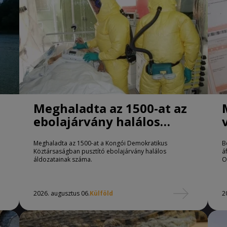
Meghaladta az 1500-at az
ebolajárvány halálos
áldozatainak száma
Meghaladta az 1500-at a Kongói Demokratikus
B
Köztársaságban pusztító ebolajárvány halálos
á
áldozatainak száma.
O
2026. augusztus 06.
Külföld
2