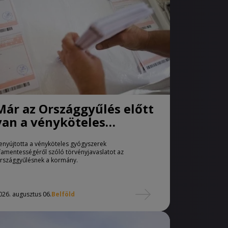
Már az Országgyűlés előtt
van a vényköteles
gyógyszerek
enyújtotta a vényköteles gyógyszerek
áfamentességéről szóló
famentességéről szóló törvényjavaslatot az
törvényjavaslat
rszággyűlésnek a kormány.
026. augusztus 06.
Belföld