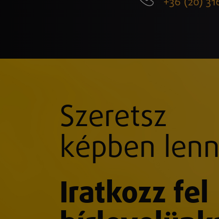
+36 (20) 31
Szeretsz
képben lenn
Iratkozz fel