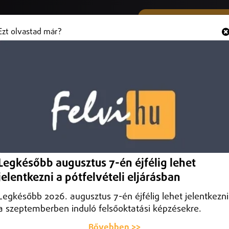
SMS ÉS VIBER SZÁMUNK
Hallgasd és
+36 (20) 316 3000
Ezt olvastad már?
últ és a jelen Nyíregyházán
s a gyűjteményből.
Legkésőbb augusztus 7-én éjfélig lehet
jelentkezni a pótfelvételi eljárásban
Legkésőbb 2026. augusztus 7-én éjfélig lehet jelentkezni
a szeptemberben induló felsőoktatási képzésekre.
Bővebben >>