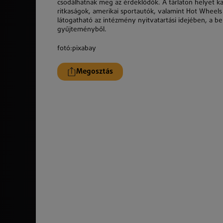
csodálhatnak meg az érdeklődők. A tárlaton helyet 
ritkaságok, amerikai sportautók, valamint Hot Wheels 
látogatható az intézmény nyitvatartási idejében, a be
gyűjteményből.
fotó:pixabay
Megosztás