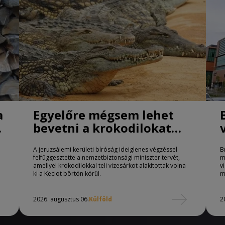
a
Egyelőre mégsem lehet
bevetni a krokodilokat
börtönőrként Izraelben
A jeruzsálemi kerületi bíróság ideiglenes végzéssel
B
felfüggesztette a nemzetbiztonsági miniszter tervét,
m
amellyel krokodilokkal teli vizesárkot alakítottak volna
v
ki a Keciot börtön körül.
m
2026. augusztus 06.
Külföld
2