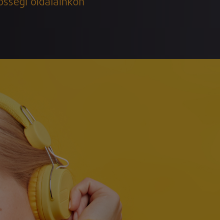
össégi oldalainkon