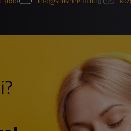
6 3000
info@sunshinefm.hu
köz
i?