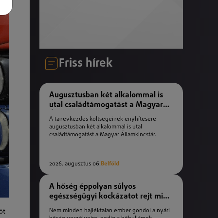
Friss hírek
Augusztusban két alkalommal is
utal családtámogatást a Magyar
Államkincstár
A tanévkezdés költségeinek enyhítésére
augusztusban két alkalommal is utal
családtámogatást a Magyar Államkincstár.
2026. augusztus 06.
Belföld
A hőség éppolyan súlyos
egészségügyi kockázatot rejt mint
a téli fagyok
Nem minden hajléktalan ember gondol a nyári
ót