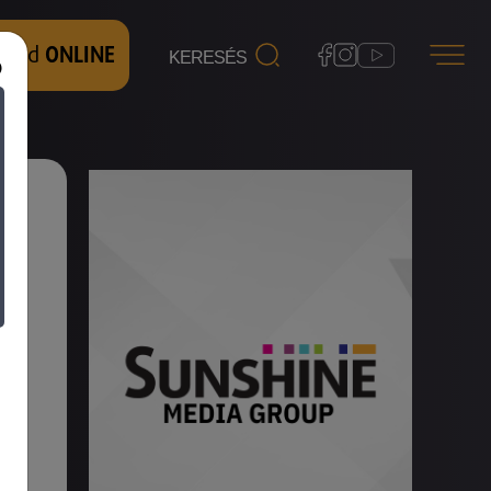
 nézd
ONLINE