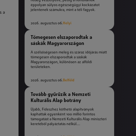
hőség veszélyeire, pedig a hőhullámok
éppolyan súlyos egészségügyi kockázatot
jelentenek számukra, mint a téli fagyok.
s a
2026. augusztus 06.
Helyi
Tömegesen elszaporodtak a
sáskák Magyarországon
A szélsőségesen meleg és száraz időjárás miatt
tömegesen elszaporodtak a sáskák
Magyarországon, különösen az alföldi
területeken.
2026. augusztus 06.
Belföld
Tovább gyűrűzik a Nemzeti
Kulturális Alap botrány
Újabb, Fideszhez köthető alapítványok
kaphattak egyenként 100 millió forintos
támogatást a Nemzeti Kulturális Alap miniszteri
keretéből pályáztatás nélkül....