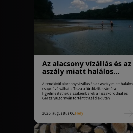
Az alacsony vízállás és az
aszály miatt halálos
csapdává válhat a Tisza
A rendkívül alacsony vízállás és az aszály miatt halálos
csapdává válhat a Tisza a fürdőzők számára –
figyelmeztetnek a szakemberek a Tiszakóródnál és
Gergelyiugornyán történt tragédiák után
2026. augusztus 06.
Helyi