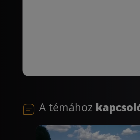
A témához
kapcsol