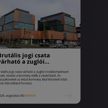
Brutális jogi csata
várható a zuglói
irodakomplexum miatt
rutális jogi csata várható a zuglói irodakomplexum
iatt, miután a kormány elállt a vásárlástól, és
isszaköveteli az előző kormány által kifizetett több
int 300 milliárd forintot.
026. augusztus 06.
Belföld