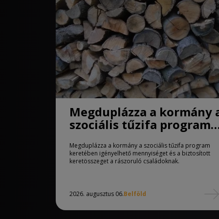
Megduplázza a kormány 
szociális tűzifa program
keretében igényelhető
Megduplázza a kormány a szociális tűzifa program
mennyiséget
keretében igényelhető mennyiséget és a biztosított
keretösszeget a rászoruló családoknak.
2026. augusztus 06.
Belföld