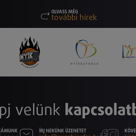
OLVASS MÉG
további hírek
pj velünk
kapcsolat
SZÁMUNK
ÍRJ NEKÜNK ÜZENETET
KÖVE