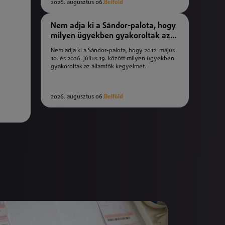
2026. augusztus 06.
Belföld
Nem adja ki a Sándor-palota, hogy
milyen ügyekben gyakoroltak az
államfők kegyelmet
Nem adja ki a Sándor-palota, hogy 2012. május
10. és 2026. július 19. között milyen ügyekben
gyakoroltak az államfők kegyelmet.
2026. augusztus 06.
Belföld