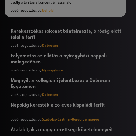
pedig a tanításra koncentrálhassanak.
2026. augusztus 07.
Belföld
Kerekesszékes rokonát bántalmazta, bíróság előtt
felel a férfi
2026. augusztus 07.
Debrecen
Folyamatos az ellátás a nyíregyházi nappali
melegedőben
2026. augusztus 07.
Nyíregyháza
Megnyílt a kollégiumi jelentkezés a Debreceni
Egyetemen
2026. augusztus 07.
Debrecen
Napokig keresték a 20 éves kispaládi férfit
2026. augusztus 07.
Szabolcs-Szatmár-Bereg vármegye
Átalakítják a magyarérettségi követelményeit