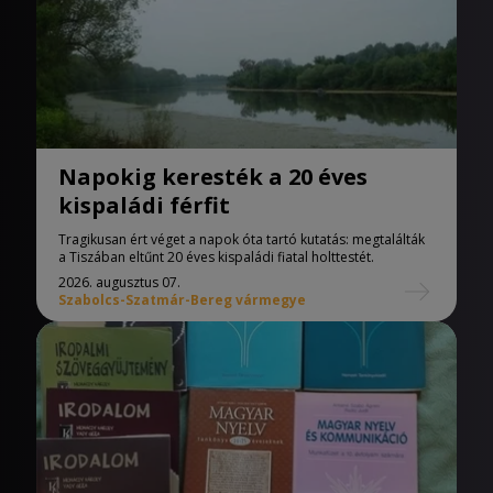
Napokig keresték a 20 éves
kispaládi férfit
Tragikusan ért véget a napok óta tartó kutatás: megtalálták
a Tiszában eltűnt 20 éves kispaládi fiatal holttestét.
2026. augusztus 07.
Szabolcs-Szatmár-Bereg vármegye