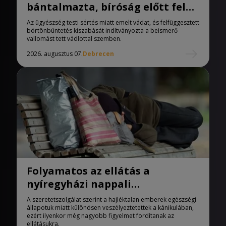
bántalmazta, bíróság előtt felel
a férfi
Az ügyészség testi sértés miatt emelt vádat, és felfüggesztett
börtönbüntetés kiszabását indítványozta a beismerő
vallomást tett vádlottal szemben.
2026. augusztus 07.
Debrecen
Folyamatos az ellátás a
nyíregyházi nappali
melegedőben
A szeretetszolgálat szerint a hajléktalan emberek egészségi
állapotuk miatt különösen veszélyeztetettek a kánikulában,
ezért ilyenkor még nagyobb figyelmet fordítanak az
ellátásukra.