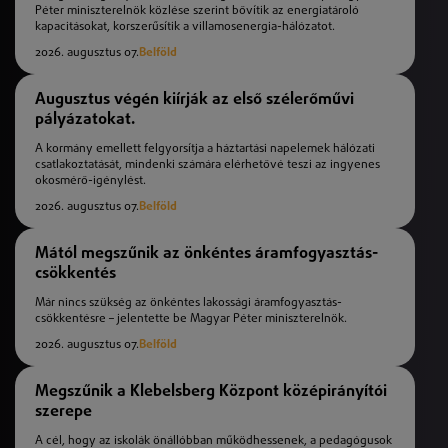
Péter miniszterelnök közlése szerint bővítik az energiatároló
kapacitásokat, korszerűsítik a villamosenergia-hálózatot.
2026. augusztus 07.
Belföld
Augusztus végén kiírják az első szélerőművi
pályázatokat.
A kormány emellett felgyorsítja a háztartási napelemek hálózati
csatlakoztatását, mindenki számára elérhetővé teszi az ingyenes
okosmérő-igénylést.
2026. augusztus 07.
Belföld
Mától megszűnik az önkéntes áramfogyasztás-
csökkentés
Már nincs szükség az önkéntes lakossági áramfogyasztás-
csökkentésre – jelentette be Magyar Péter miniszterelnök.
2026. augusztus 07.
Belföld
Megszűnik a Klebelsberg Központ középirányítói
szerepe
A cél, hogy az iskolák önállóbban működhessenek, a pedagógusok