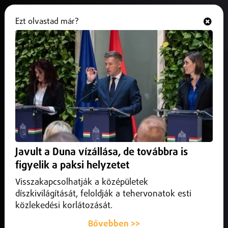
Ezt olvastad már?
Hallgasd és nézd
ONLINE
Nem támogatja a kormány a
debreceni CATL-gyár további
bővítését
2026. június 01.
Debrecen
Ebben szerepe lehet annak az új felügyeleti hatóságnak,
Javult a Duna vízállása, de továbbra is
amely várhatóan szeptemberben áll fel.
figyelik a paksi helyzetet
Visszakapcsolhatják a középületek
díszkivilágítását, feloldják a tehervonatok esti
közlekedési korlátozását.
Bővebben >>