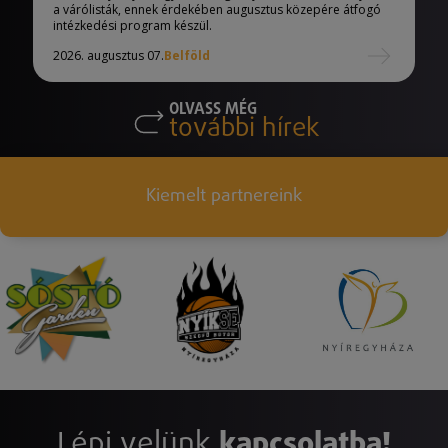
a várólisták, ennek érdekében augusztus közepére átfogó
intézkedési program készül.
2026. augusztus 07.
Belföld
OLVASS MÉG
további hírek
Kiemelt partnereink
Lépj velünk
kapcsolatba!