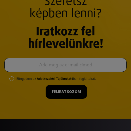
Szeretsz
képben lenni?
Iratkozz fel
hírlevelünkre!
Elfogadom az
Adatkezelési Tájékoztató
ban foglaltakat.
FELIRATKOZOM