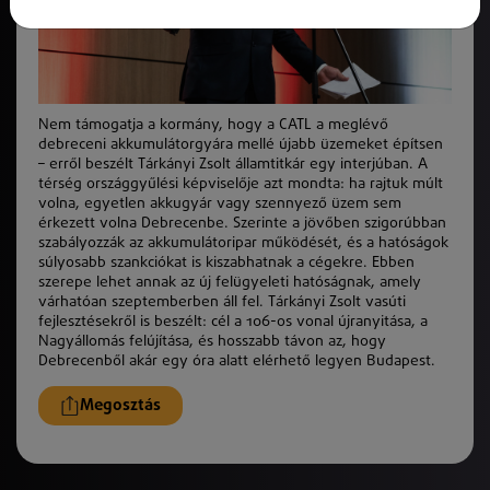
Nem támogatja a kormány, hogy a CATL a meglévő
debreceni akkumulátorgyára mellé újabb üzemeket építsen
– erről beszélt Tárkányi Zsolt államtitkár egy interjúban. A
térség országgyűlési
k
épviselője azt mondta: ha rajtuk múlt
volna, egyetlen akkugyár vagy szennyező üzem sem
érkezett volna Debrecenbe. Szerinte a jövőben szigorúbban
szabályozzá
k
az akkumulátoripar mű
k
ödését, és a hatóságok
súlyosabb szankciókat is kiszabhatnak a cégekre. Ebben
szerepe lehet annak az új felügyeleti hatóságnak, amely
várhatóan szeptemberben áll fel. Tárkányi Zsolt
vas
úti
fejlesztésekről is beszélt: cél a 106-os vonal újranyitása, a
Nagyállomás felújítása, és hosszabb távon az, hogy
Debrecenből akár egy óra alatt elérhető legyen Budapest.
Megosztás